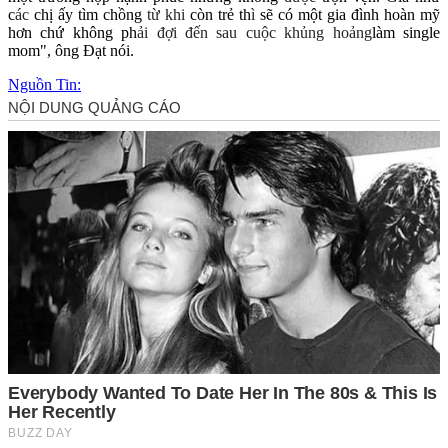
c
ác
chị ấy tìm chồng
t
ừ khi
còn trẻ th
ì
sẽ có một gia đình hoàn mỹ
hơn chứ không ph
ải
đ
ợi
đ
ến sau cu
ộc kh
ủng ho
ảng
làm single
mom", ông Đạt nói.
Nguồn Tin: