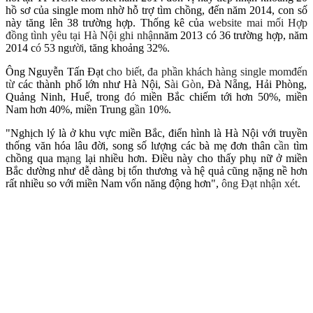
hồ sơ của single mom nhờ hỗ trợ tìm chồng, đến năm 2014, con số
này tăng lên 38 trường hợp. Thống kê của
website mai m
ối
H
ợp
đ
ồng t
ình y
êu t
ại H
à N
ội ghi nh
ận
năm 2013 có 36 trường hợp, năm
2014 c
ó
53 ng
ư
ời
, tăng khoảng 32%.
Ông Nguyễn Tấn Đạt
cho bi
ết,
đ
a ph
ần
kh
ách h
àng single mom
đ
ến
t
ừ
các thành phố lớn như Hà Nội, S
ài G
òn
, Đà Nẵng, Hải Phòng,
Quảng Ninh, Huế, trong
đ
ó
miền Bắc chiếm tới hơn 50%, miền
Nam hơn 40%, miền Trung g
ần
10%.
"Nghịch lý là ở khu vực miền Bắc, điển hình là Hà Nội với truyền
thống văn hóa lâu đời, song số lượng các bà mẹ đơn thân c
ần
tìm
chồng qua m
ạng
lại nhiều hơn. Điều này cho thấy phụ nữ ở miền
Bắc dường như dễ dàng bị tổn thương và hệ quả cũng nặng nề hơn
rất nhiều so với miền Nam vốn năng động hơn",
ông
Đ
ạt nh
ận x
ét
.