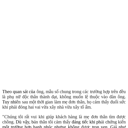
Theo quan sát của
ông
, m
ẫu s
ố chung trong
c
ác tr
ư
ờng h
ợp tr
ên
đ
ều
l
à ph
ụ n
ữ
đ
ộc th
ân th
ành
đ
ạt, kh
ông mu
ốn
l
ệ thu
ộc v
ào
đ
àn
ông
.
Tuy nhi
ên sau m
ột th
ời gian l
àm m
ẹ
đ
ơn th
ân, h
ọ c
ảm th
ấy
đu
ối s
ức
khi ph
ải
đ
óng hai vai v
ừa x
ây nh
à
v
ừa x
ây t
ổ
ấm.
"Ch
úng t
ôi r
ất vui khi
gi
úp kh
ách h
àng
l
à m
ẹ
đ
ơn th
ân t
ìm
đ
ư
ợc
ch
ồng
.
Dù vậy, b
ản th
ân t
ôi c
ảm th
ấy
đáng tiếc khi ph
ải
ch
ứ
ng ki
ến
một trường hợp hạnh phúc nhưng không
đ
ư
ợc
trọn vẹn. Giá như