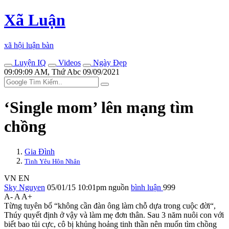
Xã Luận
xã hội luận bàn
Luyện IQ
Videos
Ngày Đẹp
09:09:09 AM, Thứ Abc 09/09/2021
‘Single mom’ lên mạng tìm
chồng
Gia Đình
Tình Yêu Hôn Nhân
VN
EN
Sky Nguyen
05/01/15 10:01pm
nguồn
bình luận
999
A-
A
A+
Từng tuyên bố “không cần đàn ông làm chỗ dựa trong cuộc đời“,
Thúy quyết định ở vậy và làm mẹ đơn thân. Sau 3 năm nuôi con với
biết bao tủi cực, cô bị khủng hoảng tinh thần nên muốn tìm chồng