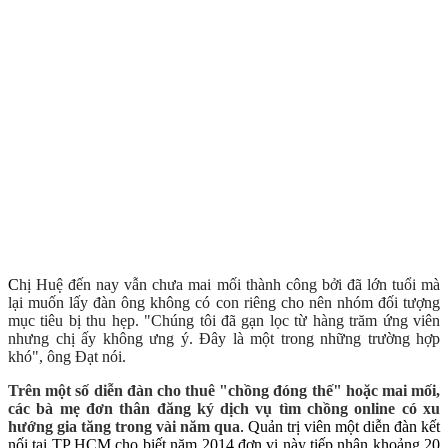
C
h
ị Hu
ệ
đ
ến nay v
ẫn ch
ưa mai m
ối th
ành c
ông b
ởi
đ
ã l
ớn tu
ổi m
à
l
ại mu
ốn l
ấy
đ
àn
ông kh
ông c
ó con ri
êng cho n
ên nh
óm
đ
ối t
ư
ợng
m
ục ti
êu b
ị thu h
ẹp
. "Ch
úng t
ôi
đ
ã g
ạn l
ọc t
ừ h
àng tr
ăm
ứng vi
ên
nh
ưng ch
ị
ấy kh
ông
ưng
ý.
Đ
ây l
à m
ột trong nh
ững tr
ư
ờng h
ợp
kh
ó",
ông
Đ
ạt n
ói.
Trên một số diễn đàn cho thuê "chồng đóng thế" hoặc mai mối,
các bà mẹ đơn thân đăng ký dịch vụ tìm chồng online có xu
hướng gia tăng trong vài năm qua
. Quản trị viên một diễn đàn kết
nối tại TP HCM cho biết năm 2014 đơn vị này tiếp nhận khoảng 20