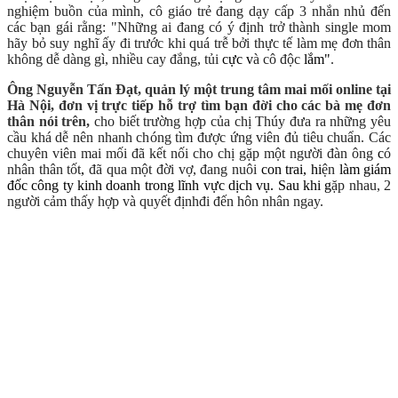
nghi
ệm bu
ồn c
ủa m
ình, c
ô gi
áo tr
ẻ
đang d
ạy c
ấp 3
nh
ắn nh
ủ
đ
ến
c
ác b
ạn g
ái r
ằng:
"Nh
ững ai
đang c
ó
ý
đ
ịnh tr
ở th
ành single mom
h
ã
y
b
ỏ suy ngh
ĩ
ấy
đi tr
ư
ớc khi qu
á tr
ễ
b
ởi th
ực t
ế l
àm m
ẹ
đ
ơn th
ân
kh
ông d
ễ d
àng g
ì,
nhi
ều cay
đ
ắng, t
ủi
cực v
à c
ô
đ
ộc
lắm"
.
Ông Nguyễn Tấn Đạt, quản lý một trung tâm mai mối online tại
Hà Nội, đơn vị trực tiếp hỗ trợ tìm bạn đời cho các bà mẹ đơn
thân nói trên,
cho bi
ết tr
ư
ờng h
ợp c
ủa ch
ị Th
úy
đ
ưa ra nh
ững y
êu
c
ầu kh
á d
ễ n
ên nhanh ch
óng t
ìm
đ
ư
ợc
ứng vi
ên
đ
ủ ti
êu chu
ẩn. C
ác
chuy
ên
vi
ên mai m
ối
đ
ã k
ết n
ối cho ch
ị
g
ặp
m
ột ng
ư
ời
đ
àn ông
c
ó
nh
ân th
ân t
ốt
,
đ
ã qua
m
ột
đ
ời v
ợ,
đang nu
ôi
con trai, hi
ện
làm giám
đốc công ty kinh doanh trong lĩnh vực dịch vụ. Sau khi g
ặp nhau, 2
ng
ư
ời c
ảm th
ấy h
ợp v
à
quy
ết
đ
ịnh
đi
đ
ến h
ôn nh
ân ngay.