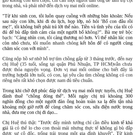
gi
ờ kh
ông c
òn k
én ch
ọn
,
ch
ỉ c
ần m
ột ng
ư
ời
đ
àn
ông
đ
ể
l
àm tr
ụ c
ột
trong nh
à, v
à
ph
ải nh
ờ
đ
ến d
ịch v
ụ mai m
ối
online
.
"Từ khi sinh con, tôi luôn quay cuồng với những băn khoăn: Nếu
sau này con lớn, khi đi du lịch, họp lớp, nó hỏi ’Bố con đâu rồi
mẹ?’, tôi không biết phải trả lời thế nào. Tiền và tình yêu của tôi có
đủ để bù đắp tình cảm của một người bố kh
ông?
". Bà mẹ trẻ b
ộc
b
ạch
: "C
àng nhìn con, t
ôi
càng thương n
ó
hơn. Vì thế nhân lúc con
còn nhỏ ch
ưa
, t
ôi mu
ốn
n
hanh ch
óng
kết hôn để có người cùng
chăm sóc con với m
ình"
.
C
ũng n
ộp h
ồ s
ơ nh
ờ h
ỗ tr
ợ
t
ìm ch
ồng g
ấp t
ừ
3 th
áng tr
ư
ớc
,
đ
ến nay
ch
ị H
uệ (35 tu
ổi, s
ống t
ại qu
ận Ph
ú Nhu
ận, TP HCM)
v
ẫn ch
ưa
đ
ư
ợc th
ỏa nguy
ện v
ọng.
Đ
ơn v
ị mai m
ối online cho bi
ết
đ
ây l
à
tr
ư
ờng h
ợp
đ
ã l
ớn tu
ổi,
c
ó con, l
ại
y
êu c
ầu t
ìm ch
ồng kh
ông c
ó con
ri
êng n
ên r
ất
kh
ó ch
ọn
đ
ư
ợc nam
đ
ủ ti
êu chu
ẩn
.
Trong khi chờ đợi phúc đáp từ dịch vụ mai mối trực tuyến, chị Huệ
đành thuê "chồng đóng thế". Mỗi ngày chị trả khoảng 300
nghìn đồng cho một người đàn ông hoàn toàn xa lạ đến tận nhà
khoảng một giờ rưỡi để cùng chăm sóc con, sửa điện nước trong
nhà, đưa mẹ con chị đi dạo...
Ch
ị H
uệ
th
ú th
ật: "
Tr
ư
ớc
đ
ây m
ình t
ư
ởng ch
ỉ c
ần
đi
ều
kinh tế khá
gi
ả
l
à
c
ó th
ể
lo cho con th
oải m
ái nh
ưng th
ực t
ế
kh
ông g
ì
b
ù
đ
ắp
đ
ư
ợc s
ự c
ô
đ
ộc, tr
ống tr
ải trong m
ột gia
đ
ình khuy
ết"
. T
ừ kinh