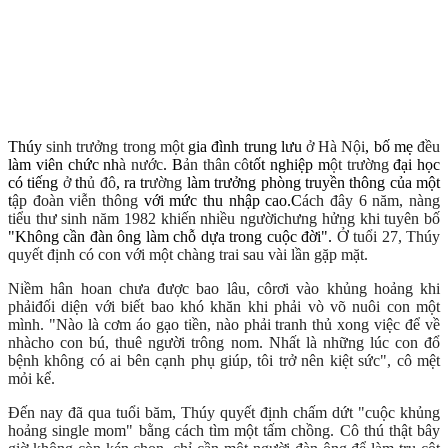
Thúy
sinh tr
ư
ở
ng
trong m
ột
gia đình trung lưu
ở H
à N
ội
, bố mẹ
đ
ều
làm viên chức nh
à n
ư
ớc
. B
ản th
ân c
ô
tốt nghiệp m
ột tr
ư
ờ
ng
đại học
có tiếng
ở
th
ủ
đ
ô
, ra tr
ư
ờng
làm trưởng phòng truyền thông của một
t
ập
đ
oàn vi
ễn th
ông
với mức thu nhập cao.C
ách
đây 6 n
ăm,
n
àng
ti
ểu th
ư sinh n
ăm 1982
k
hi
ến nhi
ều ng
ư
ời
ch
ưng h
ửng
khi tuy
ên b
ố
"Không cần đàn ông làm chỗ dựa trong cuộc đời".
Ở t
u
ổi 27, Th
úy
quy
ết
đ
ịnh c
ó con v
ới m
ột ch
àng trai
sau v
ài l
ần g
ặp m
ặt.
Ni
ềm h
ân hoan
ch
ưa
đ
ư
ợc bao l
âu, c
ô
r
ơi v
ào
kh
ủng ho
ảng khi
ph
ải
đ
ối di
ện v
ới bi
ết bao kh
ó kh
ăn
khi ph
ải v
ò v
õ nu
ôi con m
ột
m
ình. "N
ào l
à c
ơm
áo g
ạo ti
ền, n
ào
ph
ải tranh th
ủ xong vi
ệc
đ
ể
v
ề
nh
à
cho con b
ú, thu
ê ng
ư
ời tr
ông no
m. Nh
ất l
à nh
ững l
úc con
đ
ổ
b
ệnh kh
ông c
ó ai b
ên c
ạnh ph
ụ gi
úp, t
ôi tr
ở n
ên ki
ệt s
ức", c
ô mệt
mỏi kể
.
Đ
ến nay
đ
ã qua
tu
ổi b
ăm
,
Th
úy quy
ết
đ
ịnh ch
ấm d
ứt "cu
ộc kh
ủng
ho
ảng single mom" b
ằng c
ách t
ìm m
ột t
ấm ch
ồng
.
C
ô th
ú th
ật
b
ây