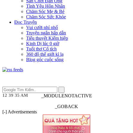
Sân Chơi Đàn Ông
Tình Yêu Hôn Nhân
Chăm Sóc Mẹ & Bé
Chăm Sóc Sức Khỏe
Đọc Truyện
Vui cười nhí nhố
Truyện ngắn hấp dẫn
Tiểu thuyết Kiếm hiệp
Kinh Dị lúc 0 giờ
Tuổi thơ Cổ tích
360 độ thế giới kì lạ
Blog góc cuộc sống
12
:
39
:
35 AM
_MODULENOTACTIVE
_GOBACK
[-] Advertisements