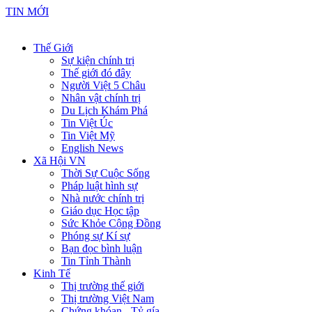
TIN MỚI
Thế Giới
Sự kiện chính trị
Thế giới đó đây
Người Việt 5 Châu
Nhân vật chính trị
Du Lịch Khám Phá
Tin Việt Úc
Tin Việt Mỹ
English News
Xã Hội VN
Thời Sự Cuộc Sống
Pháp luật hình sự
Nhà nước chính trị
Giáo dục Học tập
Sức Khỏe Cộng Đồng
Phóng sự Kí sự
Bạn đọc bình luận
Tin Tỉnh Thành
Kinh Tế
Thị trường thế giới
Thị trường Việt Nam
Chứng khóan - Tỷ gía