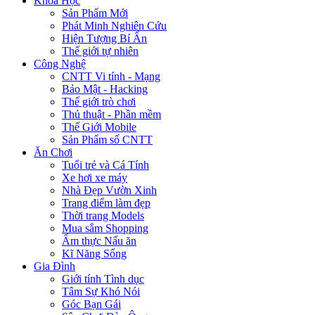
Khoa Học
Sản Phẩm Mới
Phát Minh Nghiên Cứu
Hiện Tượng Bí Ẩn
Thế giới tự nhiên
Công Nghệ
CNTT Vi tính - Mạng
Bảo Mật - Hacking
Thế giới trò chơi
Thủ thuật - Phần mềm
Thế Giới Mobile
Sản Phẩm số CNTT
Ăn Chơi
Tuổi trẻ và Cá Tính
Xe hơi xe máy
Nhà Đẹp Vườn Xinh
Trang điểm làm đẹp
Thời trang Models
Mua sắm Shopping
Ẩm thực Nấu ăn
Kĩ Năng Sống
Gia Đình
Giới tính Tình dục
Tâm Sự Khó Nói
Góc Bạn Gái