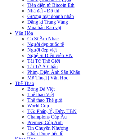
Tiền điện tử Bitcoin Eth
Nhà đất - Đô thị
Gương mặt doanh nhân
Đăng kí Trang Vàng
Mua bán Rao vặt
Văn Hóa
Ca Sĩ Âm Nhạc
Người đẹp quốc tế
Người đẹp việt
Nghệ Sĩ Diễn viên VN
Tài Tử Thế Giới
Tài Tử Á Châu
Phim, Điện Ảnh Sân Khấu
Mỹ Thuật | Văn Học
Thể Thao
Bóng Đá Việt
Thể thao Việt
Thể thao Thế giới
World Cup
TG: Pháp, Ý, Đức, TBN
Champions Cúp Âu
Premier, Cúp Anh
Tin Chuyển Nhượng
Chân Dung bên lề