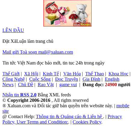
LÊN ĐẦU
Đặt XãLuận làm trang chủ
Mail gửi Toà soạn mail@xaluan.com
Tin tức Việt Nam đọc báo mới, tin tuc 24h trong ngày
Thế Giới
|
Xã Hội
|
Kinh Tế
|
Văn Hóa
|
Thể Thao
|
Khoa Học
|
Công Nghệ
|
Cuộc Sống
|
Đọc Truyện
|
Gia Đình
|
English
News
|
Chủ Đề
|
Rao Vặt
|
game vui
|
Đang đọc:
24900
người
Nhận tin
RSS 2.0
Bằng XML feeds
©
Copyright 2006-2016
, All rights reserved
® Xaluan.com và Đối tác giữ bản quyền trên website này. |
mobile
site
@ Contact Help:
Thông tin & Quảng cáo & Liên hệ
. |
Privacy
Policy, User Terms and Condition:
. |
Cookies Policy
.