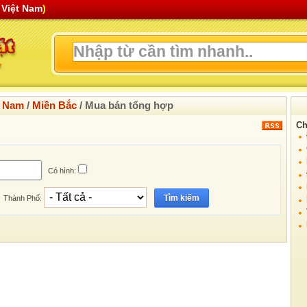
 Việt Nam
)
t Nam
/
Miền Bắc
/
Mua bán tổng hợp
Ch
Có hình:
Tìm kiếm
Thành Phố: