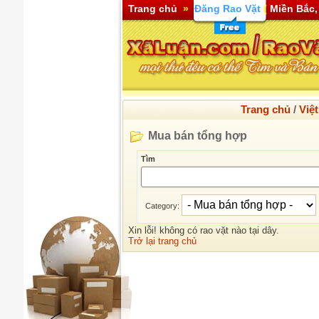
Trang chủ
»
Đăng Rao Vặt
(
Miền Bắc,
Trang chủ
/
Việ
Mua bán tổng hợp
Tìm
Category:
Xin lỗi! không có rao vặt nào tại dây.
Trở lại trang chủ