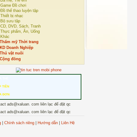
Bà mẹ, Trẻ em
Game Đồ chơi
Đồ thể thao luyện tập
Thiết bị nhạc
Bộ sưu tập
CD, DVD, Sách, Tranh
Thực phẩm, Ăn, Uống
Khác
Thẩm mỹ Thời trang
KD Doanh Nghiệp
Thú vật nuôi
Cộng đồng
A THẺ
P TIỀN
A ĐƠN
tact ads@xaluan. com liên lạc để đặt qc
tact ads@xaluan. com liên lạc để đặt qc
g
|
Chính sách riêng
|
Hướng dẫn
|
Liên Hệ