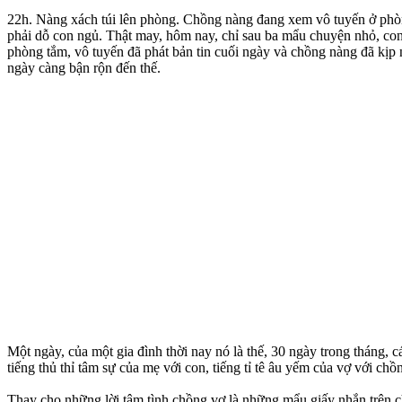
22h. Nàng xách túi lên phòng. Chồng nàng đang xem vô tuyến ở phòng
phải dỗ con ngủ. Thật may, hôm nay, chỉ sau ba mẩu chuyện nhỏ, con
phòng tắm, vô tuyến đã phát bản tin cuối ngày và chồng nàng đã kịp
ngày càng bận rộn đến thế.
Một ngày, của một gia đình thời nay nó là thế, 30 ngày trong tháng,
tiếng thủ thỉ tâm sự của mẹ với con, tiếng tỉ tê âu yếm của vợ với chồn
Thay cho những lời tâm tình chồng vợ là những mẩu giấy nhắn trên ch