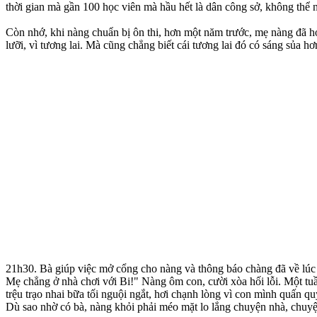
thời gian mà gần 100 học viên mà hầu hết là dân công sở, không thể 
Còn nhớ, khi nàng chuẩn bị ôn thi, hơn một năm trước, mẹ nàng đã hỏ
lưỡi, vì tương lai. Mà cũng chẳng biết cái tương lai đó có sáng sủa h
21h30. Bà giúp việc mở cổng cho nàng và thông báo chàng đã về lúc
Mẹ chẳng ở nhà chơi với Bi!" Nàng ôm con, cười xòa hối lỗi. Một tuầ
trệu trạo nhai bữa tối nguội ngắt, hơi chạnh lòng vì con mình quấn 
Dù sao nhờ có bà, nàng khỏi phải méo mặt lo lắng chuyện nhà, chuy