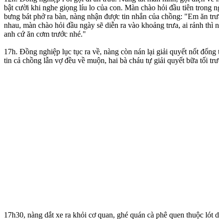
bật cười khi nghe giọng líu lo của con. Màn chào hỏi đầu tiên trong
bưng bát phở ra bàn, nàng nhận được tin nhắn của chồng: "Em ăn tr
nhau, màn chào hỏi đầu ngày sẽ diễn ra vào khoảng trưa, ai rảnh thì 
anh cứ ăn cơm trước nhé."
17h. Đồng nghiệp lục tục ra về, nàng còn nán lại giải quyết nốt đống 
tin cả chồng lẫn vợ đều về muộn, hai bà cháu tự giải quyết bữa tối trư
17h30, nàng dắt xe ra khỏi cơ quan, ghé quán cà phê quen thuộc lót d