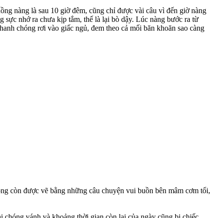
ng nàng là sau 10 giờ đêm, cũng chỉ được vài câu vì đến giờ nàng
ực nhớ ra chưa kịp tắm, thế là lại bò dậy. Lúc nàng bước ra từ
nhanh chóng rơi vào giấc ngủ, đem theo cả mối băn khoăn sao càng
i không còn được vẽ bằng những câu chuyện vui buồn bên mâm cơm tối,
i chóng vánh và khoảng thời gian còn lại của ngày cũng bị chiếc