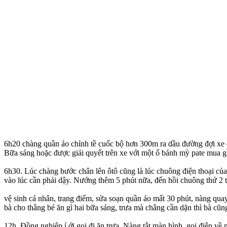
6h20 chàng quần áo chỉnh tề cuốc bộ hơn 300m ra dầu đường đợi xe cơ
Bữa sáng hoặc được giải quyết trên xe với một ổ bánh mỳ pate mua g
6h30. Lúc chàng bước chân lên ôtô cũng là lúc chuông điện thoại của 
vào lúc cần phải dậy. Nướng thêm 5 phút nữa, đến hồi chuông thứ 2 th
vệ sinh cá nhân, trang điểm, sửa soạn quần áo mất 30 phút, nàng qua
bà cho thằng bé ăn gì hai bữa sáng, trưa mà chẳng cần dặn thì bà cũ
12h. Đồng nghiệp í ới gọi đi ăn trưa. Nàng tắt màn hình, gọi điện về