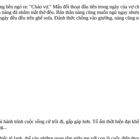
 bên ngó ra: "Chào vợ." Mẩu đối thoại đầu tiên trong ngày của vợ chồ
 nàng đã nhắm mắt thở đều. Bản thân nàng cũng muốn ngủ ngay nhưng s
 ngáy đều đều trên ghế sofa. Đánh thức chồng vào giường, nàng cũng 
 cái hành trình cuộc sống cứ trôi đi, gấp gáp hơn. Tổ ấm thời hiện đạ
g...
iếc tủ lạnh, thế vào những quan tâm giữa mẹ với con là cuộc điện thoạ