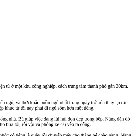
điện tử ở một khu công nghiệp, cách trung tâm thành phố gần 30km.
u ngủ, và thời khắc buồn ngủ nhất trong ngày trớ trêu thay lại rơi
ệp khúc từ tối nay phải đi ngủ sớm hơn một tiếng.
uống nhà. Bà giúp việc đang lúi húi dọn dẹp trong bếp. Nàng dặn dò
o bữa tối, rồi vội vã phóng xe cái vèo ra cổng.
ng nhóc có tiếng là quậy rồi chuyển máy cho thằng bé chào nàng. Nàng