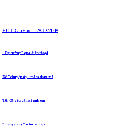
HOT: Gia Đình : 28/12/2008
"Tự sướng" qua điện thoại
Để "chuyện ấy" thêm đam mê
Tôi đã yêu cả hai anh em
“Chuyện ấy” – lợi và hại