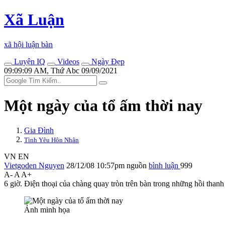
Xã Luận
xã hội luận bàn
Luyện IQ
Videos
Ngày Đẹp
09:09:09 AM, Thứ Abc 09/09/2021
Một ngày của tổ ấm thời nay
Gia Đình
Tình Yêu Hôn Nhân
VN
EN
Vietgoden Nguyen
28/12/08 10:57pm
nguồn
bình luận
999
A-
A
A+
6 giờ. Điện thoại của chàng quay tròn trên bàn trong những hồi than
Ảnh minh họa