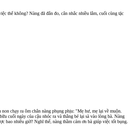
 việc thế không? Nàng đã đắn đo, cân nhắc nhiều lắm, cuối cùng tặc
u non chạy ra ôm chân nàng phụng phịu: "Mẹ hư, mẹ lại về muộn.
bữa cuối ngày của cậu nhóc ra và thằng bé lại sà vào lòng bà. Nàng
ợc bao nhiêu giờ? Nghĩ thế, nàng thầm cảm ơn bà giúp việc tốt bụng.