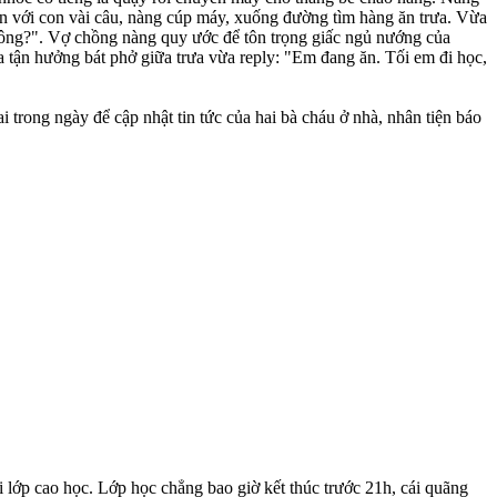
yện với con vài câu, nàng cúp máy, xuống đường tìm hàng ăn trưa. Vừa
hông?". Vợ chồng nàng quy ước để tôn trọng giấc ngủ nướng của
ừa tận hưởng bát phở giữa trưa vừa reply: "Em đang ăn. Tối em đi học,
i trong ngày để cập nhật tin tức của hai bà cháu ở nhà, nhân tiện báo
i lớp cao học. Lớp học chẳng bao giờ kết thúc trước 21h, cái quãng