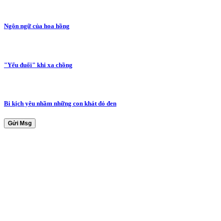
Ngôn ngữ của hoa hồng
"Yếu đuối" khi xa chồng
Bi kịch yêu nhầm những con khát đỏ đen
Gửi Msg