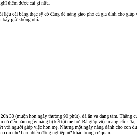
nghĩ thêm được cái gì nữa.
i liệu cái bằng thạc sỹ có đáng để nàng giao phó cả gia đình cho giúp
ơn bây giờ không nhỉ.
 20h 30 (muộn hơn ngày thường 90 phút), đã ăn và đang tắm. Thằng c
n có đến năm ngày nàng bị kết tội mẹ hư. Bà giúp việc mang cốc sữa, 
quýt với người giúp việc hơn mẹ. Nhưng một ngày nàng dành cho con đư
ện con như bao nhiêu đồng nghiệp nữ khác trong cơ quan.