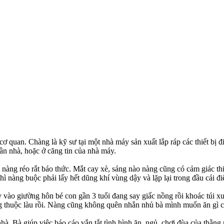
 quan. Chàng là kỹ sư tại một nhà máy sản xuất lắp ráp các thiết bị 
ần nhà, hoặc ở căng tin của nhà máy.
nàng réo rắt báo thức. Mắt cay xè, sáng nào nàng cũng có cảm giác thiế
ì nàng buộc phải lấy hết dũng khí vùng dậy và lặp lại trong đầu cái đi
y vào giường hôn bé con gần 3 tuổi đang say giấc nồng rồi khoác túi x
ng thuộc làu rồi. Nàng cũng không quên nhắn nhủ bà mình muốn ăn gì ch
 nhà. Bà giúp việc báo cáo vắn tắt tình hình ăn, ngủ, chơi đùa của thằ