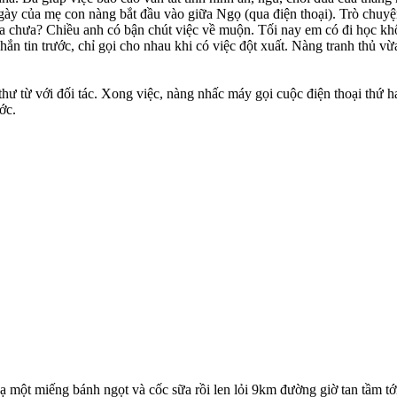
 ngày của mẹ con nàng bắt đầu vào giữa Ngọ (qua điện thoại). Trò chu
ưa chưa? Chiều anh có bận chút việc về muộn. Tối nay em có đi học k
nhắn tin trước, chỉ gọi cho nhau khi có việc đột xuất. Nàng tranh thủ v
thư từ với đối tác. Xong việc, nàng nhấc máy gọi cuộc điện thoại thứ ha
ớc.
ạ một miếng bánh ngọt và cốc sữa rồi len lỏi 9km đường giờ tan tầm tớ