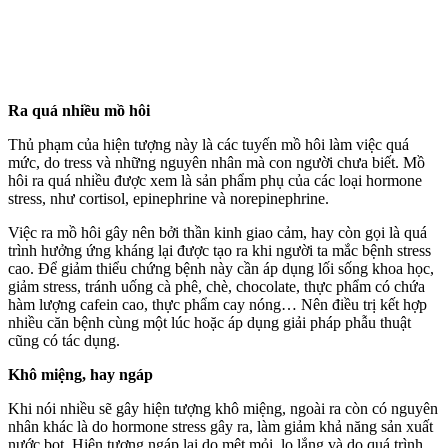
Ra quá nhiều mồ hôi
Thủ phạm của hiện tượng này là các tuyến mồ hôi làm việc quá
mức, do tress và những nguyên nhân mà con người chưa biết. Mồ
hôi ra quá nhiều được xem là sản phẩm phụ của các loại hormone
stress, như cortisol, epinephrine và norepinephrine.
Việc ra mồ hôi gây nên bởi thần kinh giao cảm, hay còn gọi là quá
trình hưởng ứng kháng lại được tạo ra khi người ta mắc bệnh stress
cao. Để giảm thiểu chứng bệnh này cần áp dụng lối sống khoa học,
giảm stress, tránh uống cà phê, chè, chocolate, thực phẩm có chứa
hàm lượng cafein cao, thực phẩm cay nóng… Nên điều trị kết hợp
nhiều căn bệnh cùng một lúc hoặc áp dụng giải pháp phẫu thuật
cũng có tác dụng.
Khô miệng, hay ngáp
Khi nói nhiều sẽ gây hiện tượng khô miệng, ngoài ra còn có nguyên
nhân khác là do hormone stress gây ra, làm giảm khả năng sản xuất
nước bọt. Hiện tượng ngáp lại do mệt mỏi, lo lắng và do quá trình