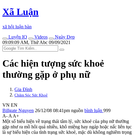
Xã Luận
xã hội luận bàn
Luyện IQ
Videos
Ngày Đẹp
09:09:09 AM, Thứ Abc 09/09/2021
Các hiện tượng sức khoẻ
thường gặp ở phụ nữ
Gia Đình
Chăm Sóc Sức Khoẻ
VN
EN
Billgate Nguyen
26/12/08 08:41pm
nguồn
bình luận
999
A-
A
A+
Một số biểu hiện về trạng thái tâm lý, sức khoẻ của phụ nữ thường
gặp như ra mồ hôi quá nhiều, khô miệng hay ngáp hoặc nấc liên tục
là sự biểu hiện của tình trạng sức khoẻ, mặc dù không nghiêm trọng