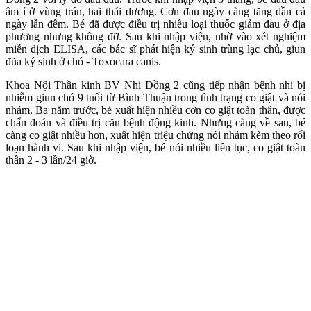
âm ỉ ở vùng trán, hai thái dương. Cơn đau ngày càng tăng dần cả
ngày lẫn đêm. Bé đã được điều trị nhiều loại thuốc giảm đau ở địa
phương nhưng không đỡ. Sau khi nhập viện, nhờ vào xét nghiệm
miễn dịch ELISA, các bác sĩ phát hiện ký sinh trùng lạc chủ, giun
đũa ký sinh ở chó - Toxocara canis.
Khoa Nội Thần kinh BV Nhi Đồng 2 cũng tiếp nhận bệnh nhi bị
nhiễm giun chó 9 tuổi từ Bình Thuận trong tình trạng co giật và nói
nhảm. Ba năm trước, bé xuất hiện nhiều cơn co giật toàn thân, được
chẩn đoán và điều trị căn bệnh động kinh. Nhưng càng về sau, bé
càng co giật nhiều hơn, xuất hiện triệu chứng nói nhảm kèm theo rối
loạn hành vi. Sau khi nhập viện, bé nói nhiều liên tục, co giật toàn
thân 2 - 3 lần/24 giờ.