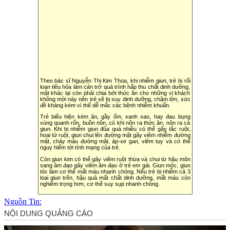
Theo bác sĩ Nguyễn Thị Kim Thoa, khi nhiễm giun, trẻ bị rối
loạn tiêu hóa làm cản trở quá trình hấp thu chất dinh dưỡng,
mặt khác lại còn phải chia bớt thức ăn cho những vị khách
không mời này nên trẻ sẽ bị suy dinh dưỡng, chậm lớn, sức
đề kháng kém vì thế dễ mắc các bệnh nhiễm khuẩn.
Trẻ biểu hiện kém ăn, gầy ốm, xanh xao, hay đau bụng
vùng quanh rốn, buồn nôn, có khi nôn ra thức ăn, nôn ra cả
giun. Khi bị nhiễm giun đũa quá nhiều có thể gây tắc ruột,
hoại tử ruột, giun chui lên đường mật gây viêm nhiễm đường
mật, chảy máu đường mật, áp-xe gan, viêm tụy và có thể
nguy hiểm tới tính mạng của trẻ.
Còn giun kim có thể gây viêm ruột thừa và chui từ hậu môn
sang âm đạo gây viêm âm đạo ở trẻ em gái. Giun móc, giun
tóc làm c‌ơ th‌ể mất máu nhanh chóng. Nếu trẻ bị nhiễm cả 3
loại giun trên, hậu quả mất chất dinh dưỡng, mất máu còn
nghiêm trọng hơn, c‌ơ th‌ể suy sụp nhanh chóng.
Nguồn Tin: