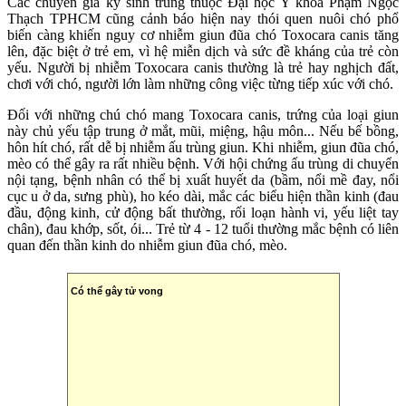
Các chuyên gia ký sinh trùng thuộc Đại học Y khoa Phạm Ngọc
Thạch TPHCM cũng cảnh báo hiện nay thói quen nuôi chó phổ
biến càng khiến nguy cơ nhiễm giun đũa chó Toxocara canis tăng
lên, đặc biệt ở trẻ em, vì hệ miễn dịch và sức đề kháng của trẻ còn
yếu. Người bị nhiễm Toxocara canis thường là trẻ hay nghịch đất,
chơi với chó, người lớn làm những công việc từng tiếp xúc với chó.
Đối với những chú chó mang Toxocara canis, trứng của loại giun
này chủ yếu tập trung ở mắt, mũi, miệng, hậu môn... Nếu bế bồng,
hôn hít chó, rất dễ bị nhiễm ấu trùng giun. Khi nhiễm, giun đũa chó,
mèo có thể gây ra rất nhiều bệnh. Với hội chứng ấu trùng di chuyển
nội tạng, bệnh nhân có thể bị xuất huyết da (bầm, nổi mề đay, nổi
cục u ở da, sưng phù), ho kéo dài, mắc các biểu hiện thần kinh (đau
đầu, động kinh, cử động bất thường, rối loạn hành vi, yếu liệt tay
chân), đau khớp, sốt, ói... Trẻ từ 4 - 12 tuổi thường mắc bệnh có liên
quan đến thần kinh do nhiễm giun đũa chó, mèo.
Có thể gây t‌ử von‌g