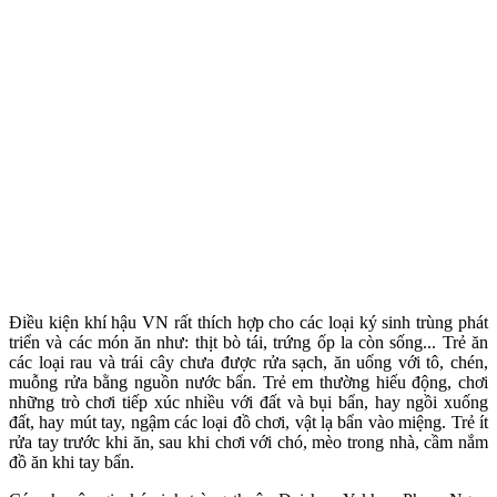
Điều kiện khí hậu VN rất thích hợp cho các loại ký sinh trùng phát
triển và các món ăn như: thịt bò tái, trứng ốp la còn sống... Trẻ ăn
các loại rau và trái cây chưa được rửa sạch, ăn uống với tô, chén,
muỗng rửa bằng nguồn nước bẩn. Trẻ em thường hiếu động, chơi
những trò chơi tiếp xúc nhiều với đất và bụi bẩn, hay ngồi xuống
đất, hay mút tay, ngậm các loại đồ chơi, vật lạ bẩn vào miệng. Trẻ ít
rửa tay trước khi ăn, sau khi chơi với chó, mèo trong nhà, cầm nắm
đồ ăn khi tay bẩn.