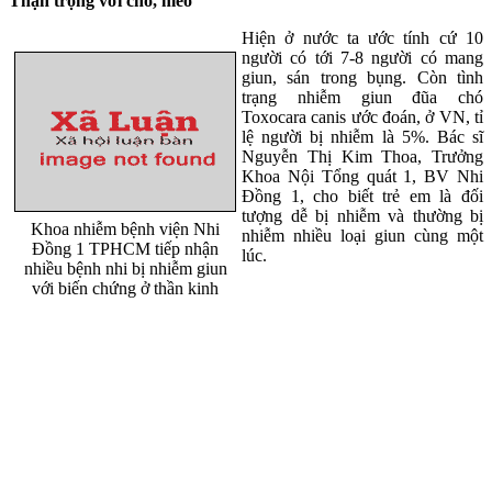
Thận trọng với chó, mèo
Hiện ở nước ta ước tính cứ 10
người có tới 7-8 người có mang
giun, sán trong bụng. Còn tình
trạng nhiễm giun đũa chó
Toxocara canis ước đoán, ở VN, tỉ
lệ người bị nhiễm là 5%. Bác sĩ
Nguyễn Thị Kim Thoa, Trưởng
Khoa Nội Tổng quát 1, BV Nhi
Đồng 1, cho biết trẻ em là đối
tượng dễ bị nhiễm và thường bị
Khoa nhiễm bệnh viện Nhi
nhiễm nhiều loại giun cùng một
Đồng 1 TPHCM tiếp nhận
lúc.
nhiều bệnh nhi bị nhiễm giun
với biến chứng ở thần kinh