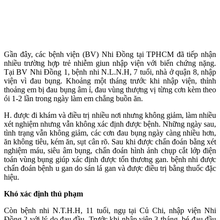
Gần đây, các bệnh viện (BV) Nhi Đồng tại TPHCM đã tiếp nhận
nhiều trường hợp trẻ nhiễm giun nhập viện với biến chứng nặng.
Tại BV Nhi Đồng 1, bệnh nhi N.L.N.H, 7 tuổi, nhà ở quận 8, nhập
viện vì đau bụng. Khoảng một tháng trước khi nhập viện, thỉnh
thoảng em bị đau bụng âm ỉ, đau vùng thượng vị từng cơn kèm theo
ói 1-2 lần trong ngày làm em chẳng buồn ăn.
H. được đi khám và điều trị nhiều nơi nhưng không giảm, làm nhiều
xét nghiệm nhưng vẫn không xác định được bệnh. Những ngày sau,
tình trạng vẫn không giảm, các cơn đau bụng ngày càng nhiều hơn,
ăn không tiêu, kém ăn, sụt cân rõ. Sau khi được chẩn đoán bằng xét
nghiệm máu, siêu âm bụng, chẩn đoán hình ảnh chụp cắt lớp điện
toán vùng bụng giúp xác định được tổn thương gan. bệnh nhi được
chẩn đoán bệnh u gan do sán lá gan và được điều trị bằng thuốc đặc
hiệu.
Khó xác định thủ phạm
Còn bệnh nhi N.T.H.H, 11 tuổi, ngụ tại Củ Chi, nhập viện Nhi
Đồng 2 với lý do đau đầu. Trước khi nhập viện 3 tháng, bé đau đầu