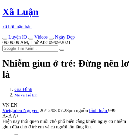
Xã Luận
xã hội luận bàn
Luyện IQ
Videos
Ngày Đẹp
09:09:09 AM, Thứ Abc 09/09/2021
Nhiễm giun ở trẻ: Đừng nên lơ
là
Gia Đình
Mẹ và Trẻ Em
VN
EN
Vietgoden Nguyen
26/12/08 07:28pm
nguồn
bình luận
999
A-
A
A+
Hiện nay thói quen nuôi chó phổ biến càng khiến nguy cơ nhiễm
giun đũa chó ở trẻ em và cả người lớn tăng lên.