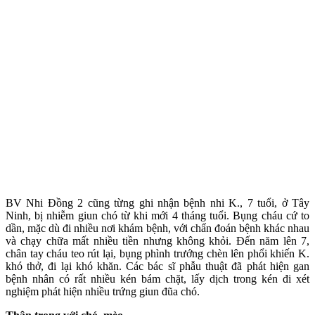
BV Nhi Đồng 2 cũng từng ghi nhận bệnh nhi K., 7 tuổi, ở Tây
Ninh, bị nhiễm giun chó từ khi mới 4 tháng tuổi. Bụng cháu cứ to
dần, mặc dù đi nhiều nơi khám bệnh, với chẩn đoán bệnh khác nhau
và chạy chữa mất nhiều tiền nhưng không khỏi. Đến năm lên 7,
chân tay cháu teo rút lại, bụng phình trướng chèn lên phổi khiến K.
khó thở, đi lại khó khăn. Các bác sĩ phẫu thuật đã phát hiện gan
bệnh nhân có rất nhiều kén bám chặt, lấy dịch trong kén đi xét
nghiệm phát hiện nhiều trứng giun đũa chó.