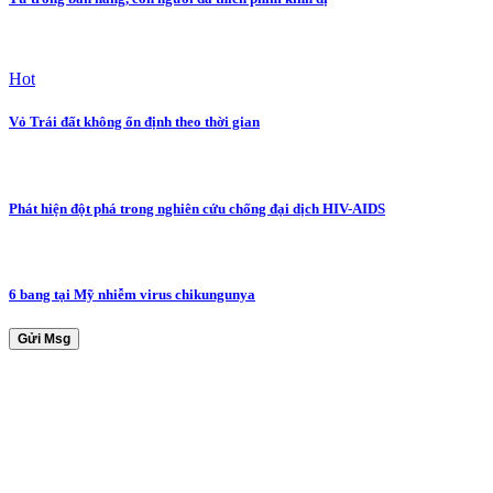
Hot
Vỏ Trái đất không ổn định theo thời gian
Phát hiện đột phá trong nghiên cứu chống đại dịch HIV-AIDS
6 bang tại Mỹ nhiễm virus chikungunya
Gửi Msg