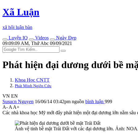
Xã Luận
xã hội luận bàn
Luyện IQ
Videos
Ngày Đẹp
09:09:09 AM, Thứ Abc 09/09/2021
Phát hiện đại dương dưới bề mặ
Khoa Học CNTT
Phát Minh Ngiên Cứu
VN
EN
Susucn Nguyen
16/06/14 03:42pm
nguồn
bình luận
999
A-
A
A+
Các nhà khoa học Mỹ mới đây phát hiện một đại dương lớn nằm sâu d
Ảnh vệ tinh bề mặt Trái Đất với các đại dương lớn. Ảnh: NO