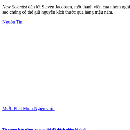
New Scientist
dẫn lời Steven Jacobsen, một thành viên của nhóm nghiê
sao chúng có thể giữ nguyên kích thước qua hàng triệu năm.
Nguồn Tin:
MỚI: Phát Minh Ngiên Cứu
Từ trong bản năng, con người đã thích phim kinh dị