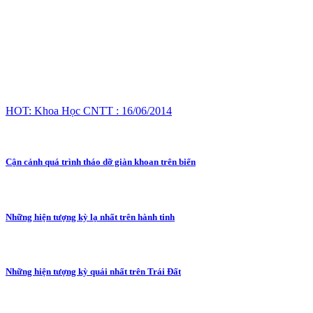
HOT: Khoa Học CNTT : 16/06/2014
Cận cảnh quá trình tháo dỡ giàn khoan trên biển
Những hiện tượng kỳ lạ nhất trên hành tinh
Những hiện tượng kỳ quái nhất trên Trái Đất