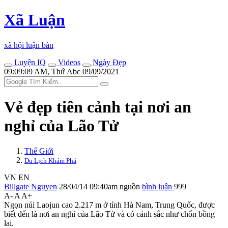
Xã Luận
xã hội luận bàn
Luyện IQ
Videos
Ngày Đẹp
09:09:09 AM, Thứ Abc 09/09/2021
Vẻ đẹp tiên cảnh tại nơi an
nghỉ của Lão Tử
Thế Giới
Du Lịch Khám Phá
VN
EN
Billgate Nguyen
28/04/14 09:40am
nguồn
bình luận
999
A-
A
A+
Ngọn núi Laojun cao 2.217 m ở tỉnh Hà Nam, Trung Quốc, được
biết đến là nơi an nghỉ của Lão Tử và có cảnh sắc như chốn bồng
lai.