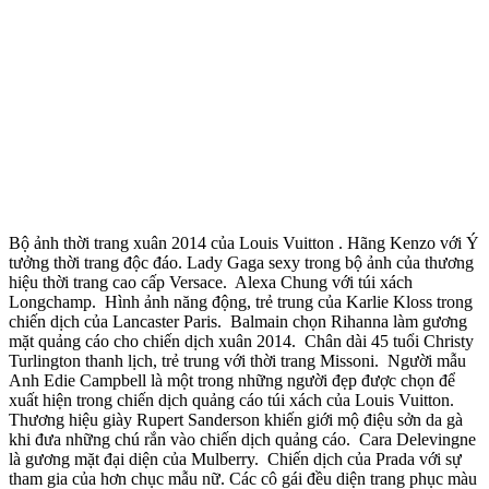
Bộ ảnh thời trang xuân 2014 của Louis Vuitton .
Hãng Kenzo với Ý
tưởng thời trang độc đáo.
Lady Gaga sexy trong bộ ảnh của thương
hiệu thời trang cao cấp Versace.
Alexa Chung với túi xách
Longchamp.
Hình ảnh năng động, trẻ trung của Karlie Kloss trong
chiến dịch của Lancaster Paris.
Balmain chọn Rihanna làm gương
mặt quảng cáo cho chiến dịch xuân 2014.
Chân dài 45 tuổi Christy
Turlington thanh lịch, trẻ trung với thời trang Missoni.
Người mẫu
Anh Edie Campbell là một trong những người đẹp được chọn để
xuất hiện trong chiến dịch quảng cáo túi xách của Louis Vuitton.
Thương hiệu giày Rupert Sanderson khiến giới mộ điệu sởn da gà
khi đưa những chú rắn vào chiến dịch quảng cáo.
Cara Delevingne
là gương mặt đại diện của Mulberry.
Chiến dịch của Prada với sự
tham gia của hơn chục mẫu nữ. Các cô gái đều diện trang phục màu