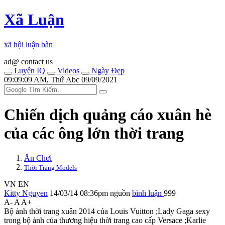
Xã Luận
xã hội luận bàn
ad@ contact us
Luyện IQ
Videos
Ngày Đẹp
09:09:09 AM, Thứ Abc 09/09/2021
Chiến dịch quảng cáo xuân hè
của các ông lớn thời trang
Ăn Chơi
Thời Trang Models
VN
EN
Kitty Nguyen
14/03/14 08:36pm
nguồn
bình luận
999
A-
A
A+
Bộ ảnh thời trang xuân 2014 của Louis Vuitton ;Lady Gaga se‌ּxy
trong bộ ảnh của thương hiệu thời trang cao cấp Versace ;Karlie