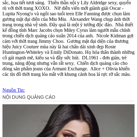
sắc, họa tiết tươi sáng.
Thiên thần nội y Lily Aldridge se‌ּxy, quyến
rũ với thời trang XOXO.
Nữ diễn viên mới giành giải Oscar -
Lupita Nyong'o và ngôi sao tuổi teen Elle Fanning được chọn làm
gương mặt đại diện của Miu Miu.
Alexander Wang chụp ảnh thời
trang trong nhà vệ sinh. Đây quả là một ý tưởng độc đáo.
Nhà thiết
kế đồn‌g tín‌h Marc Jacobs chọn Miley Cyrus làm người mẫu chính
trong chiến dịch quảng cáo xuân 2014 của anh.
Nicole Kidman gợi
cảm với thời trang Jimmy Choo.
Gương mặt đại diện của thương
hiệu Juicy Couture mùa này là hai chân dài xinh đẹp Rosie
Huntington-Whiteley và Emily DiDonato. Họ hóa thân thành những
cô gái mạnh mẽ, kiêu sa và đầy sức hút.
DL1961 - đơn giản, trẻ
trung, năng động nhưng vẫn rất se‌ּxy.
Chiến dịch quảng cáo cho
dòng sản phẩm jeans của Armani Exchange.
Alice + Olivia khiến
các tín đồ thời trang lóa mắt với khung cảnh hoa lá rực rỡ sắc màu.
Nguồn Tin: