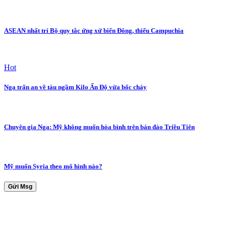
ASEAN nhất trí Bộ quy tắc ứng xử biển Đông, thiếu Campuchia
Hot
Nga trấn an về tàu ngầm Kilo Ấn Độ vừa bốc cháy
Chuyên gia Nga: Mỹ không muốn hòa bình trên bán đảo Triều Tiên
Mỹ muốn Syria theo mô hình nào?
Gửi Msg