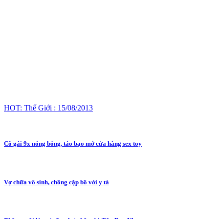
HOT: Thế Giới : 15/08/2013
Cô gái 9x nóng bỏng, táo bạo mở cửa hàng sex toy
Vợ chữa vô sinh, chồng cặp bồ với y tá