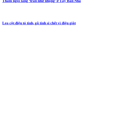
Thăm ngôi làng ‘trần như nhộng’ ở Tây Ban Nha
Leo cột điện tỏ tình, gã tình si chết vì điện giật