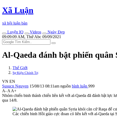
Xã Luận
xã hội luận bàn
Luyện IQ
Videos
Ngày Đẹp
09:09:09 AM, Thứ Abc 09/09/2021
Al-Qaeda đánh bật phiến quân S
Thế Giới
Sự Kiện Chính Trị
VN
EN
Susucn Nguyen
15/08/13 08:11am
nguồn
bình luận
999
A-
A
A+
Nhóm chiến binh thánh chiến liên kết với al-Qaeda đã đánh bật lực 
qua 14/8.
Các chiến binh Hồi giáo cực đoan có liên kết với al-Qaeda tại