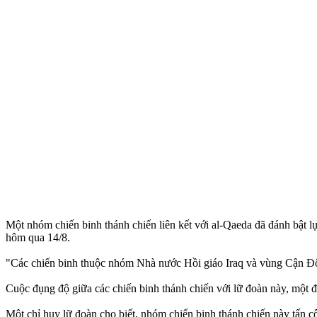
Một nhóm chiến binh thánh chiến liên kết với al-Qaeda đã đánh bật l
hôm qua 14/8.
"Các chiến binh thuộc nhóm Nhà nước Hồi giáo Iraq và vùng Cận Đôn
Cuộc đụng độ giữa các chiến binh thánh chiến với lữ đoàn này, một 
Một chỉ huy lữ đoàn cho biết, nhóm chiến binh thánh chiến này tấn c