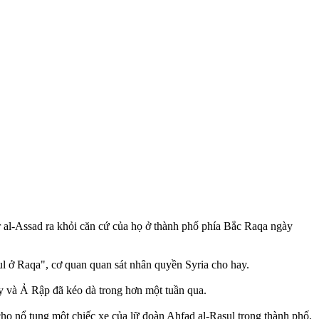
r al-Assad ra khỏi căn cứ của họ ở thành phố phía Bắc Raqa ngày
l ở Raqa", cơ quan quan sát nhân quyền Syria cho hay.
y và Ả Rập đã kéo dà trong hơn một tuần qua.
cho nổ tung một chiếc xe của lữ đoàn Ahfad al-Rasul trong thành phố,