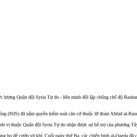
ực lượng Quân đội Syria Tự do - liên minh đối lập chống chế độ Basha
g (ISIS) đã nắm quyền kiểm soát căn cứ thuộc lữ đoàn Ahfad al-Rasu
đơn vị thuộc Quân đội Syria Tự do nhận được sự hỗ trợ của phương Tâ
ông họ để cướp vũ khí. Cuối ngày thứ Ba, các chiến binh al-Qaeda đã 