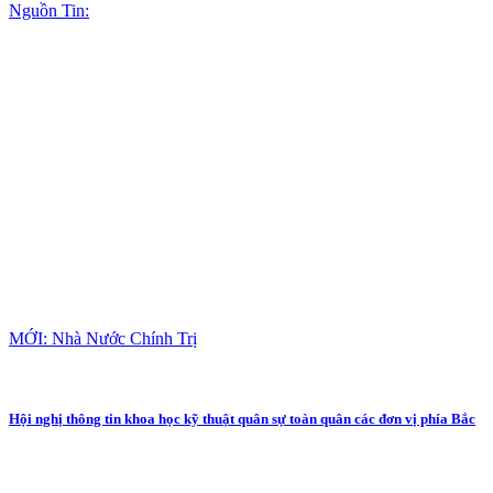
Nguồn Tin:
MỚI: Nhà Nước Chính Trị
Hội nghị thông tin khoa học kỹ thuật quân sự toàn quân các đơn vị phía Bắc