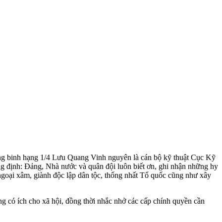
ơng binh hạng 1/4 Lưu Quang Vinh nguyên là cán bộ kỹ thuật Cục Kỹ
g định: Đảng, Nhà nước và quân đội luôn biết ơn, ghi nhận những hy
 ngoại xâm, giành độc lập dân tộc, thống nhất Tổ quốc cũng như xây
g có ích cho xã hội, đồng thời nhắc nhở các cấp chính quyền cần