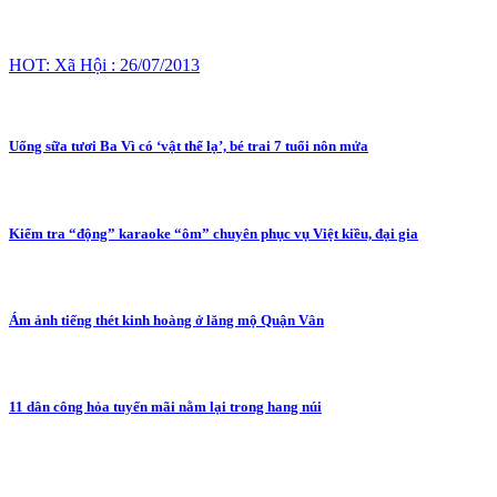
HOT: Xã Hội : 26/07/2013
Uống sữa tươi Ba Vì có ‘vật thể lạ’, bé trai 7 tuổi nôn mửa
Kiểm tra “động” karaoke “ôm” chuyên phục vụ Việt kiều, đại gia
Ám ảnh tiếng thét kinh hoàng ở lăng mộ Quận Vân
11 dân công hỏa tuyến mãi nằm lại trong hang núi