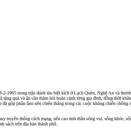
18-2-1965 trong trận đánh tàu biệt kích ở Lạch Quèn, Nghệ An và thư
 tặng quà và ân cần thăm hỏi hoàn cảnh từng gia đình, đồng thời khẳn
binh đã góp phần làm nên chiến thắng trong các cuộc kháng chiến chống
uy truyền thống cách mạng, nêu cao tinh thần sống vui, sống khỏe, sốn
nh sách trên địa bàn thành phố.