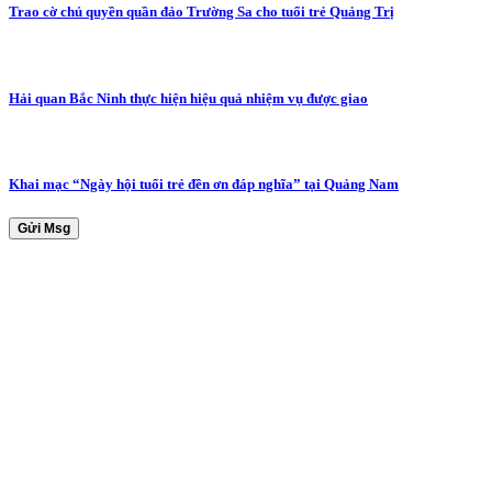
Trao cờ chủ quyền quần đảo Trường Sa cho tuổi trẻ Quảng Trị
Hải quan Bắc Ninh thực hiện hiệu quả nhiệm vụ được giao
Khai mạc “Ngày hội tuổi trẻ đền ơn đáp nghĩa” tại Quảng Nam
Gửi Msg