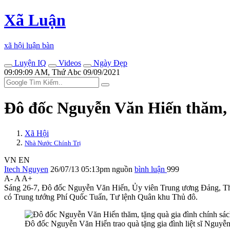
Xã Luận
xã hội luận bàn
Luyện IQ
Videos
Ngày Đẹp
09:09:09 AM, Thứ Abc 09/09/2021
Đô đốc Nguyễn Văn Hiến thăm, t
Xã Hội
Nhà Nước Chính Trị
VN
EN
Itech Nguyen
26/07/13 05:13pm
nguồn
bình luận
999
A-
A
A+
Sáng 26-7, Đô đốc Nguyễn Văn Hiến, Ủy viên Trung ương Đảng, Thứ 
có Trung tướng Phí Quốc Tuấn, Tư lệnh Quân khu Thủ đô.
Đô đốc Nguyễn Văn Hiến trao quà tặng gia đình liệt sĩ Nguyễ