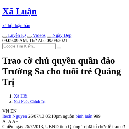
Xã Luận
xã hội luận bàn
Luyện IQ
Videos
Ngày Đẹp
09:09:09 AM, Thứ Abc 09/09/2021
Trao cờ chủ quyền quần đảo
Trường Sa cho tuổi trẻ Quảng
Trị
Xã Hội
Nhà Nước Chính Trị
VN
EN
Itech Nguyen
26/07/13 05:10pm
nguồn
bình luận
999
A-
A
A+
Chiều ngày 26/7/2013, UBND tỉnh Quảng Trị đã tổ chức lễ trao cờ