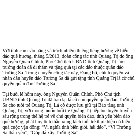
Với tình cảm sâu nặng và trách nhiệm thiêng liêng hướng về biển
đảo quê hương, tháng 5/2013, đoàn công tác tỉnh Quảng Trị do ông
Nguyễn Quân Chính, Phó Chủ tịch UBND tỉnh Quảng Trị làm
trưởng đoàn đã đi thăm và tặng quà tại các đảo thuộc quần đảo
Trường Sa. Trong chuyến công tác này, Đảng bộ, chính quyền và
nhân dân huyện đảo Trường Sa đã gửi tặng tỉnh Quảng Trị lá cờ chủ
quyền quần đảo Trường Sa.
Tại buổi lễ hôm nay, ông Nguyễn Quân Chính, Phó Chủ tịch
UBND tỉnh Quảng Trị đã trao lại lá cờ chủ quyền quần đảo Trường
Sa cho tuổi trẻ Quảng Trị. Lá cờ được lưu giữ tại Bảo tàng tỉnh
Quảng Trị, với mong muốn tuổi trẻ Quảng Trị tiếp tục tuyên truyền
sâu rộng trong thế hệ trẻ về chủ quyền biển đảo, tình yêu biển đảo
quê hương, phát huy tinh thần xung kích tuổi trẻ thực hiện có hiệu
quả cuộc vận động: “Vì nghĩa tình biên giới, hải đảo”, “Vì Trường
Sa thân yêu”, “Góp đá xây Trường Sa”…