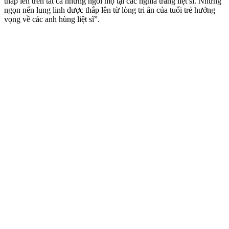
thắp lên trên tất cả những ngôi mộ tại các nghĩa trang liệt sĩ. Những
ngọn nến lung linh được thắp lên từ lòng tri ân của tuổi trẻ hướng
vọng về các anh hùng liệt sĩ”.