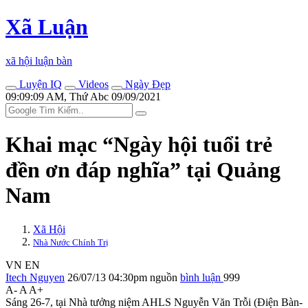
Xã Luận
xã hội luận bàn
Luyện IQ
Videos
Ngày Đẹp
09:09:09 AM, Thứ Abc 09/09/2021
Khai mạc “Ngày hội tuổi trẻ
đền ơn đáp nghĩa” tại Quảng
Nam
Xã Hội
Nhà Nước Chính Trị
VN
EN
Itech Nguyen
26/07/13 04:30pm
nguồn
bình luận
999
A-
A
A+
Sáng 26-7, tại Nhà tưởng niệm AHLS Nguyễn Văn Trỗi (Điện Bàn-