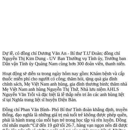
Dự lễ, có đồng chí Dương Văn An - Bí thư T.Ư Đoàn; đồng chí
Nguyễn Thị Kim Dung - UV Ban Thường vụ Tỉnh ủy, Trưởng ban
Dân vận Tỉnh ủy Quảng Nam cùng hơn 300 đoàn viên, thanh niên.
Hoạt động sẽ diễn ra trong ngày hôm nay gồm: Khám bệnh và cấp
thuốc miễn phí cho người có công; thăm hỏi, tặng quà gia đình
chính sách, Mẹ Việt Nam anh hùng, gia đình thương binh; thăm nhà
Mẹ Việt Nam anh hùng Nguyễn Thị Thứ, Nhà lưu niệm AHLS
Nguyễn Văn Trỗi và đặc biệt là lễ thắp nến tri ân các anh hùng liệt
sĩ tại Nghĩa trang liệt sĩ huyện Điện Bàn.
Đồng chí Phan Văn Bình- Phó Bí thư Tỉnh đoàn khẳng định, truyền
thống, đạo nghĩa là những giá trị mà tuổi trẻ không được phép quên,
phải là hành trang của mỗi bạn trẻ trong học tập và rèn luyện. Đồng
chí nhấn mạnh:“Cứ đến 19 giờ tối 26-7, hàng vạn ngọn nến đã được