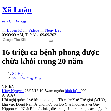
Xã Luận
xã hội luận bàn
Luyện IQ
Videos
Ngày Đẹp
09:09:09 AM, Thứ Abc 09/09/2021
16 triệu ca bệnh phong được
chữa khỏi trong 20 năm
Xã Hội
Sức Khỏe Cộng Đồng
VN
EN
Kitty Nguyen
26/07/13 10:54am
nguồn
bình luận
999
A-
A
A+
Hội nghị quốc tế về bệnh phong do Tổ chức Y tế Thế giới (WHO)
khu vực Đông Nam Á phối hợp với Bộ Y tế Indonesia và Quỹ
Nippon của Nhật Bản tổ chức, diễn ra tại Jakarta trong các ngày từ