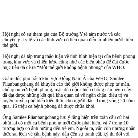
Hội nghị có sự tham gia của Bộ trưởng Y tế tám nước và các
chuyên gia y tế và các lĩnh vực có liên quan đến từ nhiều nước trên
thế giới.
Hội nghị đã tập trung thảo luận về tình hình hiện tại của bênh phong
trong khu vực và chiến lược cũng như các biện pháp để đạt được
mục tiêu đã đề ra “Môt thế giới không bệnh phong” của WHO.
Giám đốc phụ trách khu vực Đông Nam Á của WHO, Samlee
Plianbangchang đã khuyến cáo thế giới không được phép tự mãn,
chủ quan với bệnh phong, mặc dù cuộc chiến chống căn bệnh này
đã đạt được những kết quả khả quan cả về ngăn chặn, điều trị và
tuyên truyền phổ biến kiến thức cho người dân. Trong vòng 20 năm
qua, 16 triệu ca bệnh phong đã được chữa khỏi.
Ông Samlee Plianbangchang lưu ý rằng hiện trên toàn cầu cứ hai
phút lại có một ca bệnh phong mới được phát hiện, và 7 trong 10
trường hợp có ảnh hưởng đến trẻ em. Ngoài ra, vẫn còn những nhận
thức sai lệch về căn bệnh này, dẫn đến sự tranh cãi, kỳ thị đối với