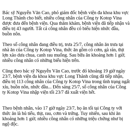
Bác sỹ Nguyễn Văn Cao, phó giám đốc bệnh viện đa khoa khu vực
Long Thành cho biết, nhiều công nhân của Công ty Kotop Vina
được đưa đến bệnh viện. Qua thăm khám, bệnh viện đã tiếp nhận và
điều trị 43 người. Tất cả công nhân đều có biểu hiện nhức đầu,
buồn nôn.
Theo số công nhân đang điều trị, trưa 25/7, công nhân ăn trưa tại
nhà ăn của Công ty Kotop Vina, thức ăn gồm có cơm, gà rán, thịt
lợn xào dưa chua, canh rau muống. Sau bữa ăn khoảng hơn 1 giờ,
nhiều công nhân có những biểu hiện trên.
Cũng theo bác sỹ Nguyễn Văn Cao, trước đó khoảng 19 giờ ngày
23/7, bệnh viện đa khoa khu vực Long Thành cũng đã tiếp nhận,
điều trị 113 công nhân của Công ty Kotop Vina trong tình trạng ngất
xỉu, buồn nôn, nhức đầu... Đến sáng 25/7, số công nhân của Công
ty Kotop Vina nhập viện tối 23/7 đã xuất viện hết.
Theo bệnh nhân, vào 17 giờ ngày 23/7, họ ăn tối tại Công ty với
thức ăn là hủ tiếu, thịt, rau, cơm và trứng. Tuy nhiên, sau khi ăn
khoảng hơn 1 giờ, nhiều công nhân có những triệu chứng như bị
ngộ độc.