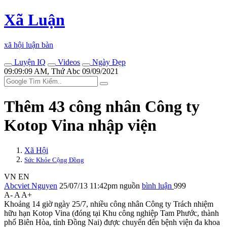
Xã Luận
xã hội luận bàn
Luyện IQ
Videos
Ngày Đẹp
09:09:09 AM, Thứ Abc 09/09/2021
Thêm 43 công nhân Công ty
Kotop Vina nhập viện
Xã Hội
Sức Khỏe Cộng Đồng
VN
EN
Abcviet Nguyen
25/07/13 11:42pm
nguồn
bình luận
999
A-
A
A+
Khoảng 14 giờ ngày 25/7, nhiều công nhân Công ty Trách nhiệm
hữu hạn Kotop Vina (đóng tại Khu công nghiệp Tam Phước, thành
phố Biên Hòa, tỉnh Đồng Nai) được chuyển đến bệnh viện đa khoa