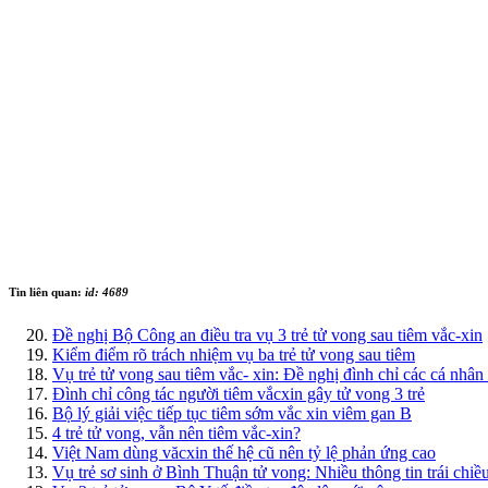
Tin liên quan:
id: 4689
Đề nghị Bộ Công an điều tra vụ 3 trẻ tử vong sau tiêm vắc-xin
Kiểm điểm rõ trách nhiệm vụ ba trẻ tử vong sau tiêm
Vụ trẻ tử vong sau tiêm vắc- xin: Đề nghị đình chỉ các cá nhân
Đình chỉ công tác người tiêm vắcxin gây tử vong 3 trẻ
Bộ lý giải việc tiếp tục tiêm sớm vắc xin viêm gan B
4 trẻ tử vong, vẫn nên tiêm vắc-xin?
Việt Nam dùng văcxin thế hệ cũ nên tỷ lệ phản ứng cao
Vụ trẻ sơ sinh ở Bình Thuận tử vong: Nhiều thông tin trái chiề