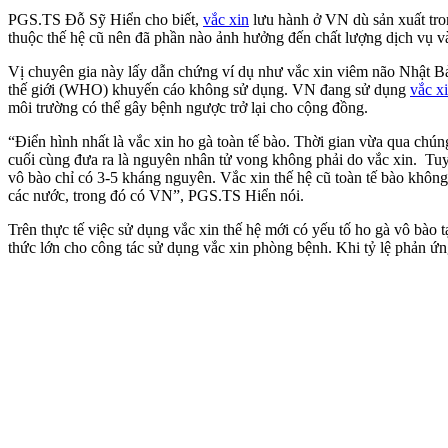
PGS.TS Đỗ Sỹ Hiển cho biết,
vắc xin
lưu hành ở VN dù sản xuất tro
thuộc thế hệ cũ nên đã phần nào ảnh hưởng đến chất lượng dịch vụ và
Vị chuyên gia này lấy dẫn chứng ví dụ như vắc xin viêm não Nhật B
thế giới (WHO) khuyến cáo không sử dụng. VN đang sử dụng
vắc x
môi trường có thể gây bệnh ngược trở lại cho cộng đồng.
“Điển hình nhất là vắc xin ho gà toàn tế bào. Thời gian vừa qua chún
cuối cùng đưa ra là nguyên nhân t‌ử von‌g không phải do vắc xin. Tu
vô bào chỉ có 3-5 kháng nguyên. Vắc xin thế hệ cũ toàn tế bào khô
các nước, trong đó có VN”, PGS.TS Hiển nói.
Trên thực tế việc sử dụng vắc xin thế hệ mới có yếu tố ho gà vô bào tạ
thức lớn cho công tác sử dụng vắc xin phòng bệnh. Khi tỷ lệ phản ứn