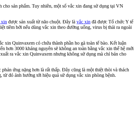
h cho sản phẩm. Tuy nhiên, một số vắc xin đang sử dụng tại VN
 xin
được sản xuất từ não chuột. Đây là
vắc xin
đã được Tổ chức Y tế
ệt tiêm bởi nếu dùng vắc xin theo đường uống, virus bị thải ra ngoài
m vắc xin Quinvaxem có chứa thành phần ho gà toàn tế bào. Kết luận
a đến hơn 3000 kháng nguyên sẽ không an toàn bằng vắc xin thế hệ mới
ản xuất ra vắc xin Quinvaxem nhưng không sử dụng mà chỉ bán cho
ác phản ứng nặng hơn là rất thấp. Đây cũng là một thiệt thòi và thách
g, từ đó ảnh hưởng tới hiệu quả sử dụng vắc xin phòng bệnh.