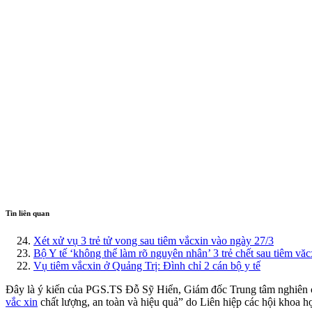
Tin liên quan
Xét xử vụ 3 trẻ tử vong sau tiêm vắcxin vào ngày 27/3
Bộ Y tế ‘không thể làm rõ nguyên nhân’ 3 trẻ chết sau tiêm văc
Vụ tiêm vắcxin ở Quảng Trị: Đình chỉ 2 cán bộ y tế
Đây là ý kiến của PGS.TS Đỗ Sỹ Hiển, Giám đốc Trung tâm nghiên c
vắc xin
chất lượng, an toàn và hiệu quả” do Liên hiệp các hội khoa h