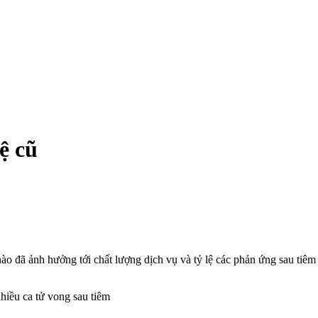
ệ cũ
ào đã ảnh hưởng tới chất lượng dịch vụ và tỷ lệ các phản ứng sau tiêm
ều ca t‌ử von‌g sau tiêm