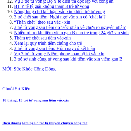
Vụ 3 trẻ tử vong: Bộ Y tế điều tra độc lập với công an
BT Y tế lý giải không thăm 3 trẻ tử vong
Nóng lòng chờ kết luận vắc xin khiến trẻ tử vong
3 trẻ chết sau tiêm: Nghi ngờ vắc xin có ‘chất lạ’?
“Thần chết” theo sau vắc - xin
3 trẻ tử vong sau tiêm do ‘sốc phản vệ chưa rõ nguyên nhân’
Nhiều rủi ro khi tiêm viêm gan B cho trẻ trong 24 giờ sau sinh
Thêm trẻ chết sau tiêm vắc-xin
Xem lại quy trình tiêm chủng cho trẻ
3 trẻ tử vong sau tiêm: Hôm nay có kết luận
Vụ 3 trẻ tử vong: Niêm phong toàn bộ lô vắc xin
3 trẻ sơ sinh cùng tử vong sau khi tiêm vắc xin viêm gan B
MỚI: Sức Khỏe Cộng Đồng
Chuỗi Sự Kiện
10 tháng, 13 trẻ tử vong sau tiêm vắc-xin
Điều dưỡng làm ngã 5 trẻ bị thuyên chuyển công tác