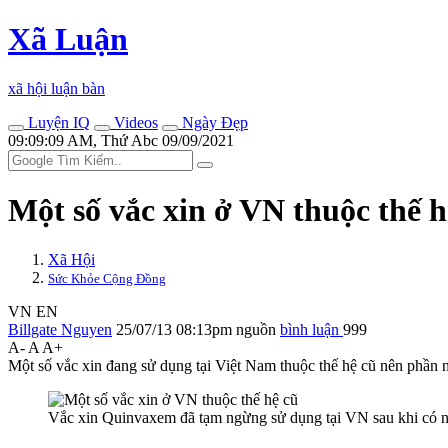
Xã Luận
xã hội luận bàn
Luyện IQ
Videos
Ngày Đẹp
09:09:09 AM, Thứ Abc 09/09/2021
Một số vắc xin ở VN thuộc thế h
Xã Hội
Sức Khỏe Cộng Đồng
VN
EN
Billgate Nguyen
25/07/13 08:13pm
nguồn
bình luận
999
A-
A
A+
Một số vắc xin đang sử dụng tại Việt Nam thuộc thế hệ cũ nên phần n
Vắc xin Quinvaxem đã tạm ngừng sử dụng tại VN sau khi có nhi