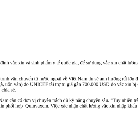
 vắc xin và sinh phẩm y tế quốc gia, để sử dụng vắc xin chất lượng,
trình vận chuyển từ nước ngoài về Việt Nam thì sẽ ảnh hưởng rất lớn 
gà, uốn ván) do UNICEF tài trợ trị giá gần 700.000 USD do vắc xin bị
 chia sẻ.
am cần có đơn vị chuyên trách đủ kỹ năng chuyên sâu. “Tuy nhiên trê
 xin phối hợp Quinvaxem. Việc xác nhận chất lượng vắc xin nhập khẩu n