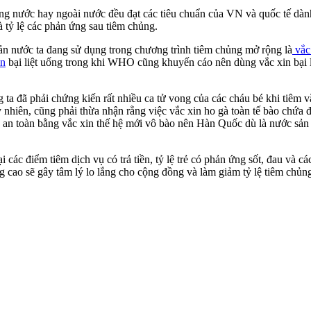
ng nước hay ngoài nước đều đạt các tiêu chuẩn của VN và quốc tế dàn
 tỷ lệ các phản ứng sau tiêm chủng.
ản nước ta đang sử dụng trong chương trình tiêm chủng mở rộng là
vắc
in
bại liệt uống trong khi WHO cũng khuyến cáo nên dùng vắc xin bại li
g ta đã phải chứng kiến rất nhiều ca t‌ử von‌g của các cháu bé khi tiê
y nhiên, cũng phải thừa nhận rằng việc vắc xin ho gà toàn tế bào chứ
ng an toàn bằng vắc xin thế hệ mới vô bào nên Hàn Quốc dù là nước s
i các điểm tiêm dịch vụ có trả tiền, tỷ lệ trẻ có phản ứng sốt, đau và c
g cao sẽ gây tâm lý lo lắng cho cộng đồng và làm giảm tỷ lệ tiêm chủn