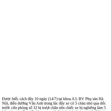
Được biết, cách đây 10 ngày (14/7) tại khoa A3, BV Phụ sản Hà
Nội, điều dưỡng Vân Anh trong lúc đẩy xe có 5 cháu nhỏ qua dốc
trước cửa phòng số 32 bị trượt chân nên chiếc xe bị nghiêng làm 5