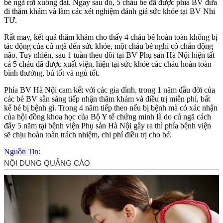
bé ngã rơi xuống đất. Ngay sau đó, 5 cháu bé đã được phía BV đưa
đi thăm khám và làm các xét nghiệm đánh giá sức khỏe tại BV Nhi
TƯ.
Rất may, kết quả thăm khám cho thấy 4 cháu bé hoàn toàn không bị
tác động của cú ngã đến sức khỏe, một cháu bé nghi có chấn động
não. Tuy nhiên, sau 1 tuần theo dõi tại BV Phụ sản Hà Nội hiện tất
cả 5 cháu đã được xuất viện, hiện tại sức khỏe các cháu hoàn toàn
bình thường, bú tốt và ngủ tốt.
Phía BV Hà Nội cam kết với các gia đình, trong 1 năm đầu đời của
các bé BV sẵn sàng tiếp nhận thăm khám và điều trị miễn phí, bất
kể bé bị bệnh gì. Trong 4 năm tiếp theo nếu bị bệnh mà có xác nhận
của hội đồng khoa học của Bộ Y tế chứng minh là do cú ngã cách
đây 5 năm tại bệnh viện Phụ sản Hà Nội gây ra thì phía bệnh viện
sẽ chịu hoàn toàn trách nhiệm, chi phí điều trị cho bé.
Nguồn Tin: