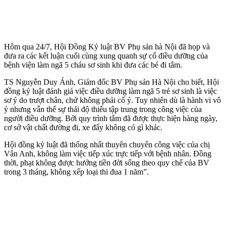
Hôm qua 24/7, Hội Đồng Kỷ luật BV Phụ sản hà Nội đã họp và
đưa ra các kết luận cuối cùng xung quanh sự cố điều dưỡng của
bệnh viện làm ngã 5 cháu sơ sinh khi đưa các bé đi tắm.
TS Nguyễn Duy Ánh, Giám đốc BV Phụ sản Hà Nội cho biết, Hội
đồng kỷ luật đánh giá việc điều dưỡng làm ngã 5 trẻ sơ sinh là việc
sơ ý do trượt chân, chứ không phải cố ý. Tuy nhiên dù là hành vi vô
ý nhưng vẫn thể sự thái độ thiếu tập trung trong công việc của
người điều dưỡng. Bởi quy trình tắm đã được thực hiện hàng ngày,
cơ sở vật chất đường đi, xe đẩy không có gì khác.
Hội đồng kỷ luật đã thống nhất thuyên chuyển công việc của chị
Vân Anh, không làm việc tiếp xúc trực tiếp với bệnh nhân. Đồng
thời, phạt không được hưởng tiền đời sống theo quy chế của BV
trong 3 tháng, không xếp loại thi đua 1 năm”.