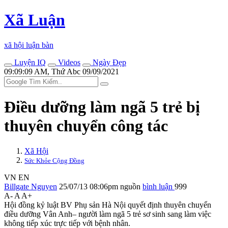
Xã Luận
xã hội luận bàn
Luyện IQ
Videos
Ngày Đẹp
09:09:09 AM, Thứ Abc 09/09/2021
Điều dưỡng làm ngã 5 trẻ bị
thuyên chuyển công tác
Xã Hội
Sức Khỏe Cộng Đồng
VN
EN
Billgate Nguyen
25/07/13 08:06pm
nguồn
bình luận
999
A-
A
A+
Hội đồng kỷ luật BV Phụ sản Hà Nội quyết định thuyên chuyển
điều dưỡng Vân Anh– người làm ngã 5 trẻ sơ sinh sang làm việc
không tiếp xúc trực tiếp với bệnh nhân.