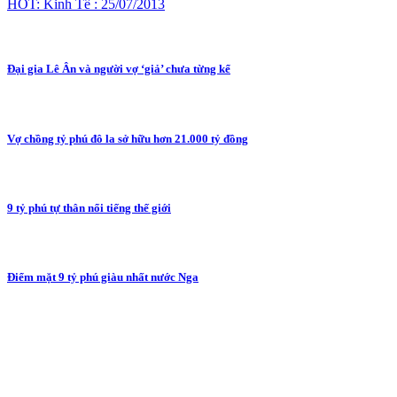
HOT: Kinh Tế : 25/07/2013
Đại gia Lê Ân và người vợ ‘giả’ chưa từng kể
Vợ chồng tỷ phú đô la sở hữu hơn 21.000 tỷ đồng
9 tỷ phú tự thân nổi tiếng thế giới
Điểm mặt 9 tỷ phú giàu nhất nước Nga