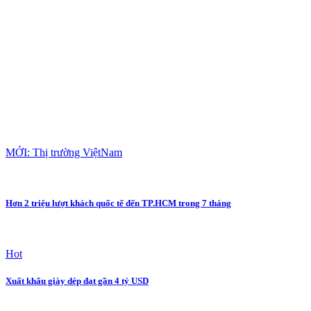
MỚI: Thị trường ViệtNam
Hơn 2 triệu lượt khách quốc tế đến TP.HCM trong 7 tháng
Hot
Xuất khẩu giày dép đạt gần 4 tỷ USD