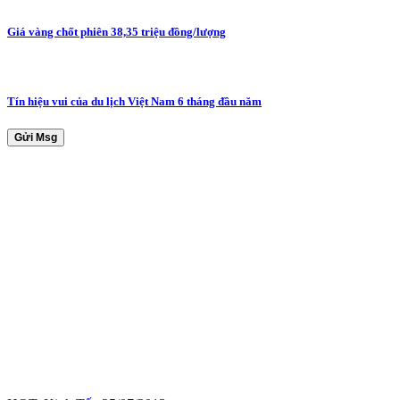
Giá vàng chốt phiên 38,35 triệu đồng/lượng
Tín hiệu vui của du lịch Việt Nam 6 tháng đầu năm
Gửi Msg