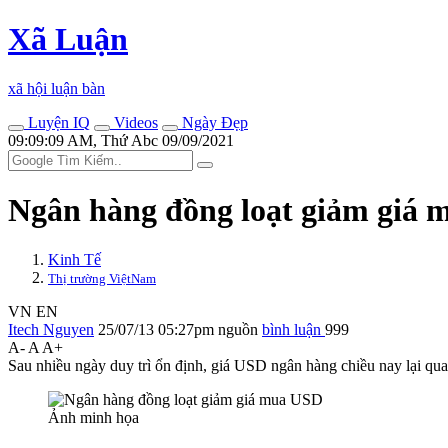
Xã Luận
xã hội luận bàn
Luyện IQ
Videos
Ngày Đẹp
09:09:09 AM, Thứ Abc 09/09/2021
Ngân hàng đồng loạt giảm giá
Kinh Tế
Thị trường ViệtNam
VN
EN
Itech Nguyen
25/07/13 05:27pm
nguồn
bình luận
999
A-
A
A+
Sau nhiều ngày duy trì ổn định, giá USD ngân hàng chiều nay lại qu
Ảnh minh họa