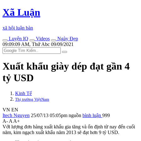
Xã Luận
xã hội luận bàn
Luyện IQ
Videos
Ngày Đẹp
09:09:09 AM, Thứ Abc 09/09/2021
Xuất khẩu giày dép đạt gần 4
tỷ USD
Kinh Tế
Thị trường ViệtNam
VN
EN
Itech Nguyen
25/07/13 05:05pm
nguồn
bình luận
999
A-
A
A+
Với lượng đơn hàng xuất khẩu gia tăng và ổn định từ nay đến cuối
năm, kim ngạch xuất khẩu năm 2013 sẽ đạt hơn 9 tỷ USD.