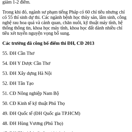
giảm 1-2 điểm.
Trong khi đó, ngành sư phạm tiếng Pháp có 60 chỉ tiêu nhưng chỉ
có 55 thí sinh dự thi. Các ngành bệnh học thủy sản, lâm sinh, công
nghệ rau hoa quả và cảnh quan, chăn nuôi, kỹ thuật máy tính, hệ
thống thông tin, khoa học máy tính, khoa học đất dành nhiều chỉ
tiêu xét tuyển nguyện vọng bổ sung.
Các trường đã công bố điểm thi ĐH, CĐ 2013
55. ĐH Cần Thơ
54. ĐH Y Dược Cần Thơ
53. ĐH Xây dựng Hà Nội
52. ĐH Tân Tạo
51. CĐ Nông nghiệp Nam Bộ
50. CĐ Kinh tế kỹ thuật Phú Thọ
49. ĐH Quốc tế (ĐH Quốc gia TP.HCM)
48. ĐH Hùng Vương (Phú Thọ)