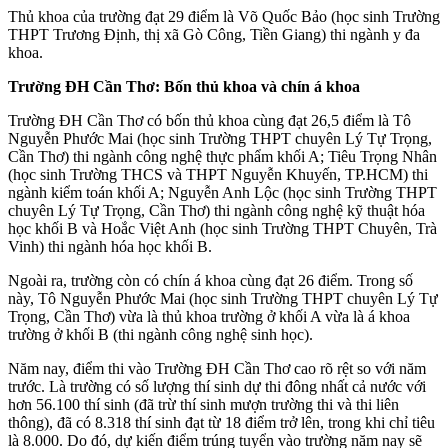
Thủ khoa của trường đạt 29 điểm là Võ Quốc Bảo (học sinh Trường
THPT Trương Định, thị xã Gò Công, Tiền Giang) thi ngành y đa
khoa.
Trường ĐH Cần Thơ: Bốn thủ khoa và chín á khoa
Trường ĐH Cần Thơ có bốn thủ khoa cùng đạt 26,5 điểm là Tô
Nguyễn Phước Mai (học sinh Trường THPT chuyên Lý Tự Trọng,
Cần Thơ) thi ngành công nghệ thực phẩm khối A; Tiêu Trọng Nhân
(học sinh Trường THCS và THPT Nguyễn Khuyến, TP.HCM) thi
ngành kiểm toán khối A; Nguyễn Anh Lộc (học sinh Trường THPT
chuyên Lý Tự Trọng, Cần Thơ) thi ngành công nghệ kỹ thuật hóa
học khối B và Hoắc Việt Anh (học sinh Trường THPT Chuyên, Trà
Vinh) thi ngành hóa học khối B.
Ngoài ra, trường còn có chín á khoa cùng đạt 26 điểm. Trong số
này, Tô Nguyễn Phước Mai (học sinh Trường THPT chuyên Lý Tự
Trọng, Cần Thơ) vừa là thủ khoa trường ở khối A vừa là á khoa
trường ở khối B (thi ngành công nghệ sinh học).
Năm nay, điểm thi vào Trường ĐH Cần Thơ cao rõ rệt so với năm
trước. Là trường có số lượng thí sinh dự thi đông nhất cả nước với
hơn 56.100 thí sinh (đã trừ thí sinh mượn trường thi và thi liên
thông), đã có 8.318 thí sinh đạt từ 18 điểm trở lên, trong khi chỉ tiêu
là 8.000. Do đó, dự kiến điểm trúng tuyển vào trường năm nay sẽ