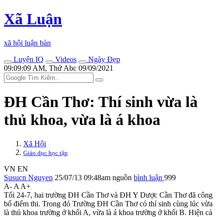
Xã Luận
xã hội luận bàn
Luyện IQ
Videos
Ngày Đẹp
09:09:09 AM, Thứ Abc 09/09/2021
ĐH Cần Thơ: Thí sinh vừa là
thủ khoa, vừa là á khoa
Xã Hội
Giáo dục học tập
VN
EN
Susucn Nguyen
25/07/13 09:48am
nguồn
bình luận
999
A-
A
A+
Tối 24-7, hai trường ĐH Cần Thơ và ĐH Y Dược Cần Thơ đã công
bố điểm thi. Trong đó Trường ĐH Cần Thơ có thí sinh cùng lúc vừa
là thủ khoa trường ở khối A, vừa là á khoa trường ở khối B. Hiện cả