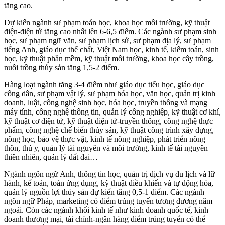
tăng cao.
Dự kiến ngành sư phạm toán học, khoa học môi trường, kỹ thuật
điện-điện tử tăng cao nhất lên 6-6,5 điểm. Các ngành sư phạm sinh
học, sư phạm ngữ văn, sư phạm lịch sử, sư phạm địa lý, sư phạm
tiếng Anh, giáo dục thể chất, Việt Nam học, kinh tế, kiểm toán, sinh
học, kỹ thuật phần mềm, kỹ thuật môi trường, khoa học cây trồng,
nuôi trồng thủy sản tăng 1,5-2 điểm.
Hàng loạt ngành tăng 3-4 điểm như giáo dục tiểu học, giáo dục
công dân, sư phạm vật lý, sư phạm hóa học, văn học, quản trị kinh
doanh, luật, công nghệ sinh học, hóa học, truyền thông và mạng
máy tính, công nghệ thông tin, quản lý công nghiệp, kỹ thuật cơ khí,
kỹ thuật cơ điện tử, kỹ thuật điện tử-truyền thông, công nghệ thực
phẩm, công nghệ chế biến thủy sản, kỹ thuật công trình xây dựng,
nông học, bảo vệ thực vật, kinh tế nông nghiệp, phát triển nông
thôn, thú y, quản lý tài nguyên và môi trường, kinh tế tài nguyên
thiên nhiên, quản lý đất đai…
Ngành ngôn ngữ Anh, thông tin học, quản trị dịch vụ du lịch và lữ
hành, kế toán, toán ứng dụng, kỹ thuật điều khiển và tự động hóa,
quản lý nguồn lợi thủy sản dự kiến tăng 0,5-1 điếm. Các ngành
ngôn ngữ Pháp, marketing có điểm trúng tuyển tương đương năm
ngoái. Còn các ngành khối kinh tế như kinh doanh quốc tế, kinh
doanh thương mại, tài chính-ngân hàng điểm trúng tuyển có thể