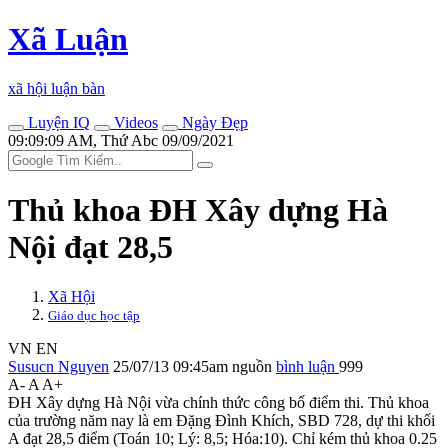
Xã Luận
xã hội luận bàn
Luyện IQ
Videos
Ngày Đẹp
09:09:09 AM, Thứ Abc 09/09/2021
Thủ khoa ĐH Xây dựng Hà
Nội đạt 28,5
Xã Hội
Giáo dục học tập
VN
EN
Susucn Nguyen
25/07/13 09:45am
nguồn
bình luận
999
A-
A
A+
ĐH Xây dựng Hà Nội vừa chính thức công bố điểm thi. Thủ khoa
của trường năm nay là em Đặng Đình Khích, SBD 728, dự thi khối
A đạt 28,5 điểm (Toán 10; Lý: 8,5; Hóa:10). Chỉ kém thủ khoa 0.25