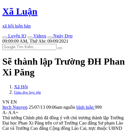
Xã Luận
xã hội luận bàn
Luyện IQ
Videos
Ngày Đẹp
09:09:09 AM, Thứ Abc 09/09/2021
Sẽ thành lập Trường ĐH Phan
Xi Păng
Xã Hội
Giáo dục học tập
VN
EN
Itech Nguyen
25/07/13 09:06am
nguồn
bình luận
999
A-
A
A+
Thủ tướng Chính phủ đã đồng ý với chủ trương thành lập Trường
Đại học Phan Xi Păng trên cơ sở Trường Cao đẳng Sư phạm Lào
Cai và Trường Cao đẳng Cộng đồng Lào Cai, trực thuộc UBND