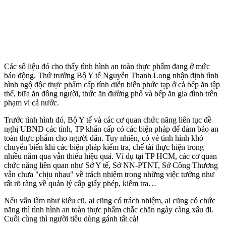
Các số liệu đó cho thấy tình hình an toàn thực phẩm đang ở mức
báo động. Thứ trưởng Bộ Y tế Nguyễn Thanh Long nhận định tình
hình ngộ độc thực phẩm cấp tính diễn biến phức tạp ở cả bếp ăn tập
thể, bữa ăn đông người, thức ăn đường phố và bếp ăn gia đình trên
phạm vi cả nước.
Trước tình hình đó, Bộ Y tế và các cơ quan chức năng liên tục đề
nghị UBND các tỉnh, TP khẩn cấp có các biện pháp để đảm bảo an
toàn thực phẩm cho người dân. Tuy nhiên, có vẻ tình hình khó
chuyển biến khi các biện pháp kiểm tra, chế tài thực hiện trong
nhiều năm qua vẫn thiếu hiệu quả. Ví dụ tại TP HCM, các cơ quan
chức năng liên quan như Sở Y tế, Sở NN-PTNT, Sở Công Thương
vẫn chưa "chịu nhau" về trách nhiệm trong những việc tưởng như
rất rõ ràng về quản lý cấp giấy phép, kiểm tra…
Nếu vẫn làm như kiểu cũ, ai cũng có trách nhiệm, ai cũng có chức
năng thì tình hình an toàn thực phẩm chắc chắn ngày càng xấu đi.
Cuối cùng thì người tiêu dùng gánh tất cả!