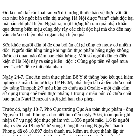
Đó là chưa kể các loại rau với dư lượng thuốc bảo vệ thực vật rất
cao như bồ ngót bán trên thị trường Hà Nội được "tắm" chất độc hại
mà báo chí phát hiện. Ngoài ra, một lượng lớn rau quả nhập khẩu
qua đường biên mậu cũng đầy rẫy các chất độc hại mà cho đến nay
vẫn chưa có biện pháp ngăn chặn hiệu quả.
Sức khỏe người dân bị đe dọa bởi ăn cái gì cũng có nguy cơ nhiễm
độc. Người dân lúng túng khi nguồn thực phẩm hằng ngày không
được cơ quan nào đảm bảo chất lượng. Một số người dân có điều
kiện ở Hà Nội nảy ra sáng kiến "độc": Cùng góp tiền về quê mua
heo "sạch" để xẻ thịt chia nhau.
Ngày 24-7, Cục An toàn thực phẩm Bộ Y tế thông báo kết quả kiểm
nghiệm 7 mẫu bún tươi tại TP HCM, phát hiện tất cả đều chứa chất
tẩy trắng Tinopal; 2/7 mẫu bún có chứa axít Oxalic - một chất cấm
sử dụng trong chế biến thực phẩm; 1 trong 7 mẫu bún có chứa chất
bảo quản Natri Benzoat vượt giới hạn cho phép.
Trước đó, ngày 18-7, Phó Cục trưởng Cục An toàn thực phẩm - ông
Nguyễn Thanh Phong - cho biết tính đến ngày 30-6, toàn quốc ghi
nhận 87 vụ ngộ độc thực phẩm với 1.856 người mắc, 1.649 người
nhập viện và 18 người t‌ử von‌g. Cũng theo ông Nguyễn Thanh
Phong, đã có 10.897 đoàn thanh tra, kiểm tra được thành lập từ