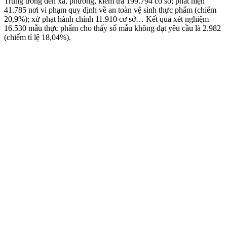
Trung ương đến xã, phường, kiểm tra 199.794 cơ sở; phát hiện
41.785 nơi vi phạm quy định về an toàn vệ sinh thực phẩm (chiếm
20,9%); xử phạt hành chính 11.910 cơ sở… Kết quả xét nghiệm
16.530 mẫu thực phẩm cho thấy số mẫu không đạt yêu cầu là 2.982
(chiếm tỉ lệ 18,04%).