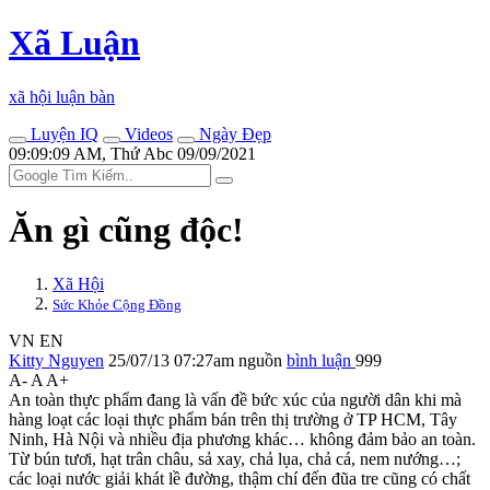
Xã Luận
xã hội luận bàn
Luyện IQ
Videos
Ngày Đẹp
09:09:09 AM, Thứ Abc 09/09/2021
Ăn gì cũng độc!
Xã Hội
Sức Khỏe Cộng Đồng
VN
EN
Kitty Nguyen
25/07/13 07:27am
nguồn
bình luận
999
A-
A
A+
An toàn thực phẩm đang là vấn đề bức xúc của người dân khi mà
hàng loạt các loại thực phẩm bán trên thị trường ở TP HCM, Tây
Ninh, Hà Nội và nhiều địa phương khác… không đảm bảo an toàn.
Từ bún tươi, hạt trân châu, sả xay, chả lụa, chả cá, nem nướng…;
các loại nước giải khát lề đường, thậm chí đến đũa tre cũng có chất