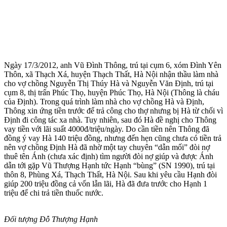
Ngày 17/3/2012, anh Vũ Đình Thông, trú tại cụm 6, xóm Đình Yên
Thôn, xã Thạch Xá, huyện Thạch Thất, Hà Nội nhận thầu làm nhà
cho vợ chồng Nguyễn Thị Thúy Hà và Nguyễn Văn Định, trú tại
cụm 8, thị trấn Phúc Thọ, huyện Phúc Thọ, Hà Nội (Thông là cháu
của Định). Trong quá trình làm nhà cho vợ chồng Hà và Định,
Thông xin ứng tiền trước để trả công cho thợ nhưng bị Hà từ chối vì
Định đi công tác xa nhà. Tuy nhiên, sau đó Hà đề nghị cho Thông
vay tiền với lãi suất 4000đ/triệu/ngày. Do cần tiền nên Thông đã
đồng ý vay Hà 140 triệu đồng, nhưng đến hẹn cũng chưa có tiền trả
nên vợ chồng Định Hà đã nhờ một tay chuyên “dẫn mối” đòi nợ
thuê tên Ánh (chưa xác định) tìm người đòi nợ giúp và được Ánh
dẫn tới gặp Vũ Thượng Hạnh tức Hạnh “bùng” (SN 1990), trú tại
thôn 8, Phùng Xá, Thạch Thất, Hà Nội. Sau khi yêu cầu Hạnh đòi
giúp 200 triệu đồng cả vốn lẫn lãi, Hà đã đưa trước cho Hạnh 1
triệu để chi trả tiền thuốc nước.
Đối tượng Đỗ Thượng Hạnh