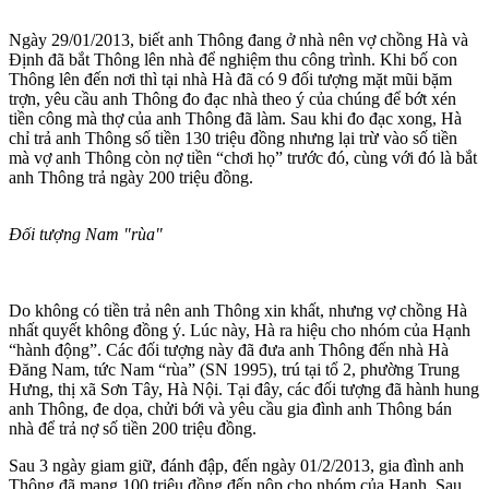
Ngày 29/01/2013, biết anh Thông đang ở nhà nên vợ chồng Hà và
Định đã bắt Thông lên nhà để nghiệm thu công trình. Khi bố con
Thông lên đến nơi thì tại nhà Hà đã có 9 đối tượng mặt mũi bặm
trợn, yêu cầu anh Thông đo đạc nhà theo ý của chúng để bớt xén
tiền công mà thợ của anh Thông đã làm. Sau khi đo đạc xong, Hà
chỉ trả anh Thông số tiền 130 triệu đồng nhưng lại trừ vào số tiền
mà vợ anh Thông còn nợ tiền “chơi họ” trước đó, cùng với đó là bắt
anh Thông trả ngày 200 triệu đồng.
Đối tượng Nam "rùa"
Do không có tiền trả nên anh Thông xin khất, nhưng vợ chồng Hà
nhất quyết không đồng ý. Lúc này, Hà ra hiệu cho nhóm của Hạnh
“hành động”. Các đối tượng này đã đưa anh Thông đến nhà Hà
Đăng Nam, tức Nam “rùa” (SN 1995), trú tại tổ 2, phường Trung
Hưng, thị xã Sơn Tây, Hà Nội. Tại đây, các đối tượng đã hành hung
anh Thông, đe dọa, chửi bới và yêu cầu gia đình anh Thông bán
nhà để trả nợ số tiền 200 triệu đồng.
Sau 3 ngày giam giữ, đánh đập, đến ngày 01/2/2013, gia đình anh
Thông đã mang 100 triệu đồng đến nộp cho nhóm của Hạnh. Sau