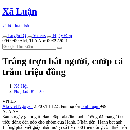
Xã Luận
xã hội luận bàn
Luyện IQ
Videos
Ngày Đẹp
09:09:09 AM, Thứ Abc 09/09/2021
Trắng trợn bắt người, cướp cả
trăm triệu đồng
Xã Hội
Pháp Luật Hình Sự
VN
EN
Abcviet Nguyen
25/07/13 12:53am
nguồn
bình luận
999
A-
A
A+
Sau 3 ngày giam giữ, đánh đập, gia đình anh Thông đã mang 100
triệu đồng đến nộp cho nhóm của Hạnh. Nhận tiền, Hạnh bắt anh
Thông phải viết giấy nhận nợ lại số tiền 100 triệu đồng còn thiếu rồi