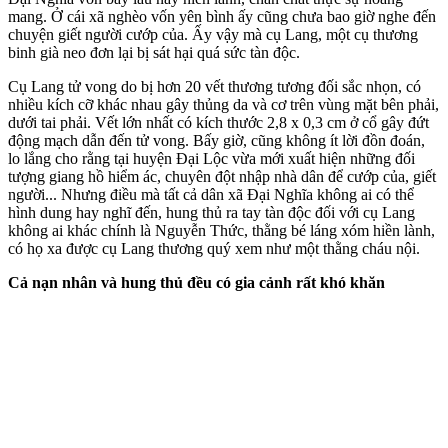
mang. Ở cái xã nghèo vốn yên bình ấy cũng chưa bao giờ nghe đến
chuyện giết người cướp của. Ấy vậy mà cụ Lang, một cụ thương
binh già neo đơn lại bị sát hại quá sức tàn độc.
Cụ Lang t‌ử von‌g do bị hơn 20 vết thương tương đối sắc nhọn, có
nhiều kích cỡ khác nhau gây thủng da và cơ trên vùng mặt bên phải,
dưới tai phải. Vết lớn nhất có kích thước 2,8 x 0,3 cm ở cổ gây đứt
động mạch dẫn đến t‌ử von‌g. Bấy giờ, cũng không ít lời đồn đoán,
lo lắng cho rằng tại huyện Đại Lộc vừa mới xuất hiện những đối
tượng giang hồ hiểm ác, chuyên đột nhập nhà dân để cướp của, giết
người... Nhưng điều mà tất cả dân xã Đại Nghĩa không ai có thể
hình dung hay nghĩ đến, hung thủ ra tay tàn độc đối với cụ Lang
không ai khác chính là Nguyễn Thức, thằng bé láng xóm hiền lành,
có họ xa được cụ Lang thương quý xem như một thằng cháu nội.
Cả nạn nhân và hung thủ đều có gia cảnh rất khó khăn