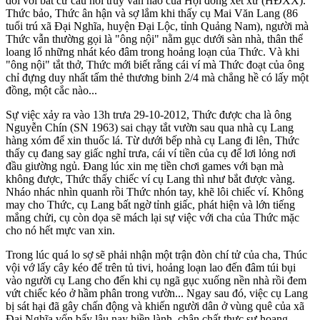
đối với bất cứ câu hỏi truy vấn nào của Hội đồng xét xử (HĐXX).
Thức bảo, Thức ân hận và sợ lắm khi thấy cụ Mai Văn Lang (86
tuổi trú xã Đại Nghĩa, huyện Đại Lộc, tỉnh Quảng Nam), người mà
Thức vẫn thường gọi là "ông nội" nằm gục dưới sàn nhà, thân thể
loang lổ những nhát kéo đâm trong hoảng loạn của Thức. Và khi
"ông nội" tắt thở, Thức mới biết rằng cái ví mà Thức đoạt của ông
chỉ đựng duy nhất tấm thẻ thương binh 2/4 mà chẳng hề có lấy một
đồng, một cắc nào...
Sự việc xảy ra vào 13h trưa 29-10-2012, Thức được cha là ông
Nguyễn Chín (SN 1963) sai chạy tắt vườn sau qua nhà cụ Lang
hàng xóm để xin thu‌ốc l‌á. Từ dưới bếp nhà cụ Lang đi lên, Thức
thấy cụ đang say giấc nghỉ trưa, cái ví tiền của cụ để lơi lỏng nơi
đầu giường ngủ. Đang lúc xin mẹ tiền chơi games với bạn mà
không được, Thức thấy chiếc ví cụ Lang thì như bắt được vàng.
Nháo nhác nhìn quanh rồi Thức nhón tay, khẽ lôi chiếc ví. Không
may cho Thức, cụ Lang bất ngờ tỉnh giấc, phát hiện và lớn tiếng
mắng chửi, cụ còn dọa sẽ mách lại sự việc với cha của Thức mặc
cho nó hết mực van xin.
Trong lúc quá lo sợ sẽ phải nhận một trận đòn chí tử của cha, Thúc
vội vớ lấy cây kéo để trên tủ tivi, hoảng loạn lao đến đâm túi bụi
vào người cụ Lang cho đến khi cụ ngã gục xuống nền nhà rồi đem
vứt chiếc kéo ở hầm phân trong vườn... Ngay sau đó, việc cụ Lang
bị sát hại đã gây chấn động và khiến người dân ở vùng quê của xã
Đại Nghĩa vốn bấy lâu nay hiền lành, chân chất thực sự hoang