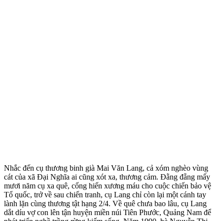
Nhắc đến cụ thương binh già Mai Văn Lang, cả xóm nghèo vùng
cát của xã Đại Nghĩa ai cũng xót xa, thương cảm. Đằng đẵng mấy
mươi năm cụ xa quê, cống hiến xương máu cho cuộc chiến bảo vệ
Tổ quốc, trở về sau chiến tranh, cụ Lang chỉ còn lại một cánh tay
lành lặn cùng thương tật hạng 2/4. Về quê chưa bao lâu, cụ Lang
dắt díu vợ con lên tận huyện miền núi Tiên Phước, Quảng Nam để