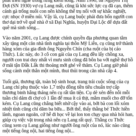
phát triển nghề trồng rừng kiếm sống. Năm 1990, bà Nguyễn Thị
Đợi (SN 1930) vợ cụ Lang mất, cũng là khi sức lực cụ đã cạn, thêm
cảnh gà trống nuôi con nên không thể trụ nổi với sự khắc nghiệt,
cực nhọc ở miền núi. Vậy là, cụ Lang buộc phải đưa bốn người con
thơ dại trở về quê nhà ở xã Đại Nghĩa, huyện Đại Lộc để dựa đất
quê mà sinh sống...
Vào năm 2001, cụ Lang được chính quyền địa phương quan tâm
xây tặng một căn nhà tình nghĩa tại thôn Mỹ Liên, cụ cũng trở thành
hàng xóm của gia đình ông Nguyễn Chín (cha ruột của bị cáo
Thức). Lúc này, do 3 cô con gái của cụ Lang đều lấy chồng xa,
người con trai duy nhất vì mưu sinh cũng đã bôn ba với nghề thợ hồ
ở mãi tận Đắk Lắk thi thoảng mới ghé về thăm. Cụ Lang giờ phải
sống cảnh một thân một mình, thui thủi trong căn nhà cấp 4.
Tuổi già, thương tật, toàn bộ sinh hoạt, trang trải cuộc sống của cụ
Lang chỉ phụ thuộc vào 1,7 triệu đồng tiền tiêu chuẩn trợ cấp
thương binh hằng tháng nên cụ rất tằn tiện. Cụ dè xẻn đến nỗi mỗi
tuần chỉ dám đi chợ có 1 lần để mua ít cá thịt, mắm muối cho đỡ tốn
kém. Cụ Lang cũng chẳng biết nhờ cậy vào ai, bởi bà con lối xóm
nhiệt tình cũng chỉ dăm ba bữa... Bởi thế, thấy thằng bé Thức hiền
lành, ngoan ngoãn, cứ hễ đi học về lại lon ton chạy qua nhà hỏi han,
giúp cụ việc vặt trong nhà nên cụ Lang rất quý. Thằng cu Thức
cũng xem cụ Lang giống như người ông ruột của nó, lúc nào cũng
một tiếng ông nội, hai tiếng ông nội...