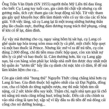
Ông Trần Văn Định (SN 1955) người thôn Mỹ Liên thì đau lòng
cho biết: Cụ Lang tuy tuổi cao, gia cảnh thì chật vật nhưng cụ rất
gương mẫu, tích cực tham gia các hoạt động xã hội. Từ việc tham
gia gây quỹ khuyến học đến làm thành viên có uy tín của các tổ hòa
giải. Với việc làng, xã cụ Lang lại là một trong những hương thân
phụ lão chuẩn mực, thường đảm đương trọng trách thờ phụng, cúng
tế khi có lễ lạt, đám đình.
Ấy vậy mà thương cho cụ, ngay sáng hôm bị sát hại, cụ Lang có
ghé quán tạp hóa trong xóm mua một ly cà phê, một chiếc hộp quẹt
và một bao thu‌ốc l‌á Prince. Nhưng lúc mở ví ra để trả tiền, cụ còn
đúng 2.000 đồng, chỉ đủ tiền mua chiếc hộp quẹt, còn xin khất nợ
tiền ly cà phê và bao thu‌ốc l‌á. Cảm thương hơn, lúc cụ Lang gặp
nạn, bà con hàng xóm phải lục khắp nhà mới tìm được duy nhất một
bộ quần áo "tươm tất" bấy lâu cụ dành chỉ mặc khi có đám, lễ để mà
làm khâm liệm cho cụ...
Còn gia cảnh nhà "hung thủ" Nguyễn Thức cũng chẳng khá hơn cụ
Lang là bao. Gia đình thuộc hộ nghèo nhất của xã Đại Nghĩa, đông
con, cha có bệnh do từng nghiện rượu, mẹ thì mắc bệnh tim rất
nặng, cả 2 sức khỏe đều suy kiệt. Thậm chí, ngôi nhà tạm gọi là chỗ
trú nắng trú mưa cũng trống huơ, trống hoắc. Đến cái cửa chính ra
vào nhà cũng là tạm bợ, xập xệ vì lấy đâu ra đủ tiền để mà đóng cái
cổng cho nó đường hoàng...