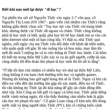
Biết khi nào mới lại được "đi học"?
Tại phiên tòa xét xử Nguyễn Thức vào ngày 2-7 vừa qua, cô
Nguyễn Thị Loan (SN 1967 - giáo viên chủ nhiệm của Thức) cũng
không giấu được chua xót: "Tuy học lực của Thức chỉ trung bình
khá, nhưng được cái Thức rất ngoan và chăm. Thức cũng không
phải là học sinh cá biệt, quậy phá hay bỏ bê học hành mà sa vào các
tiệm Internet như một số bạn cùng lứa. Vì thật ra, nhà Thức quá
nghèo, mỗi ngày cha mẹ Thức vừa đối diện với bệnh tật triền miên,
vừa quần quật với gần 36 sào ruộng lúa và hoa màu, may lắm thì
mới đủ nuôi 5 miệng ăn và lo cho thằng út Thức học hành. Cái hôm
tôi biết tin trong thôn Mỹ Liên xảy ra vụ án giết người, cướp tài sản,
cùng nhiều lời đồn đoán thủ phạm là học sinh thì tôi rất lo lắng".
"Ở lớp tôi làm chủ nhiệm có nhiều học trò nhà tại thôn Mỹ Liên,
cũng không ít em ham chơi thường trốn học và nghiện games.
Nhưng tôi không bao giờ nghĩ hung thủ sẽ là Thức. Ngay cả khi các
điều tra viên đến tận trường tìm gặp tôi xác minh, điều tra về Thức,
tôi vẫn không tin Thức lại đủ khả năng để gây án chấn động đến
như vậy. Khi Công an bắt giữ và ngay cả hôm nay, Thức phải đứng
trước vành móng ngựa, tôi vẫn thấy thương cảm nhiều hơn là giận
cậu học trò phạm tôi này". Cô giáo Loan cũng cố kìm nén đôi dòng
nước mắt và lặng người nhìn Thức (PV), khi cô chứng kiến cảnh