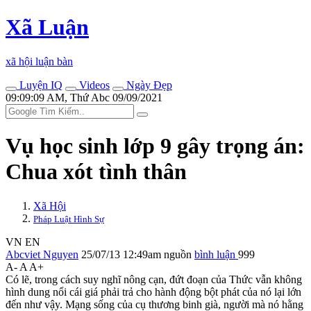
Xã Luận
xã hội luận bàn
Luyện IQ
Videos
Ngày Đẹp
09:09:09 AM, Thứ Abc 09/09/2021
Vụ học sinh lớp 9 gây trọng án:
Chua xót tình thân
Xã Hội
Pháp Luật Hình Sự
VN
EN
Abcviet Nguyen
25/07/13 12:49am
nguồn
bình luận
999
A-
A
A+
Có lẽ, trong cách suy nghĩ nông cạn, đứt đoạn của Thức vẫn không
hình dung nổi cái giá phải trả cho hành động bột phát của nó lại lớn
đến như vậy. Mạng sống của cụ thương binh già, người mà nó hằng