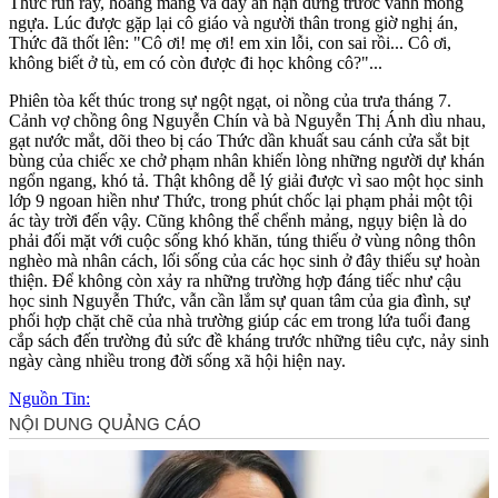
Thức run rẩy, hoang mang và đầy ân hận đứng trước vành móng
ngựa. Lúc được gặp lại cô giáo và người thân trong giờ nghị án,
Thức đã thốt lên: "Cô ơi! mẹ ơi! em xin lỗi, con sai rồi... Cô ơi,
không biết ở tù, em có còn được đi học không cô?"...
Phiên tòa kết thúc trong sự ngột ngạt, oi nồng của trưa tháng 7.
Cảnh vợ chồng ông Nguyễn Chín và bà Nguyễn Thị Ánh dìu nhau,
gạt nước mắt, dõi theo bị cáo Thức dần khuất sau cánh cửa sắt bịt
bùng của chiếc xe chở phạm nhân khiến lòng những người dự khán
ngổn ngang, khó tả. Thật không dễ lý giải được vì sao một học sinh
lớp 9 ngoan hiền như Thức, trong phút chốc lại phạm phải một tội
ác tày trời đến vậy. Cũng không thể chểnh mảng, ngụy biện là do
phải đối mặt với cuộc sống khó khăn, túng thiếu ở vùng nông thôn
nghèo mà nhân cách, lối sống của các học sinh ở đây thiếu sự hoàn
thiện. Để không còn xảy ra những trường hợp đáng tiếc như cậu
học sinh Nguyễn Thức, vẫn cần lắm sự quan tâm của gia đình, sự
phối hợp chặt chẽ của nhà trường giúp các em trong lứa tuổi đang
cắp sách đến trường đủ sức đề kháng trước những tiêu cực, nảy sinh
ngày càng nhiều trong đời sống xã hội hiện nay.
Nguồn Tin: