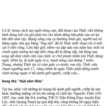
Có lẽ, trong cách suy nghĩ nông cạn, đứt đoạn của Thức vẫn không
hình dung nổi cái giá phải trả cho hành động bột phát của nó lại
lớn đến như vậy. Mạng sống của cụ thương binh già, người mà nó
hằng ngày vẫn gọi bằng "ông nội" đã bị Thức tước đoạt chỉ vì một
cái ví tiền rỗng. Còn bây giờ, niềm vui sắp sửa vào năm học mới và
chuỗi ngày tương lai sắp đến cũng đã bị đóng sập, bịt bùng sau
song sắt như cánh cửa của chiếc xe chở phạm nhân mà Thức đang
ngồi. Hôm ấy, là một ngày oi ả, hanh nồng của tháng 7 miền
Trung, nhưng Thức lại có cảm giác co mình, run rẩy. Thức vừa
chạm ngưỡng tuổi 17, cũng chính là ngày Thức phải đứng trước
vành móng ngựa vì tội danh giết người, cướp của...
hung thủ "thật như đếm"
Tại tòa, khác với những kẻ mang tội danh giết người, cướp tài sản
khác thường miệng cứ leo lẻo hòng cố chối tội, Nguyễn Thức (SN
1997, học sinh lớp 9/4, trường THCS Trần Hưng Đạo, huyện Đại
Lộc, tỉnh Quảng Nam) lại quá thật thà, cũng không hề ngụy biện