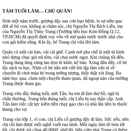
TÁM TUỔI LÀM… CHỦ QUÁN!
Hơn một năm trước, gượng dậy sau cơn bạo bệnh, lo sợ sớm qua
đời sẽ bỏ con, không ai chăm sóc, chị Nguyễn Thị Bích Liễu, mẹ
của Nguyễn Thị Thùy Trang (Trường tiểu học Kim Đồng Q.12,
TP.HCM) đã quyết định vay vốn về mở quán nước trước nhà cho
con gái kiếm sống. Khi ấy, bé Trang chỉ vừa lên tám.
Quán có một cái bàn, vài cái ghế. Cạnh nơi pha chế là một tủ kính
nhỏ đựng chục gói mì tôm, vài chai nước ngọt. Khi chúng tôi đến,
Trang đang lăng xăng lau dọn tủ kính, kệ bàn. Xong đâu đấy, cô bé
lấy sách ra học. Nhìn cô bé nắn nót viết bài tập làm văn tả về
chuyến đi chơi mùa hè trong tưởng tượng, thấy thật xót lòng. Ba
năm học qua, chưa một chuyến tham quan, dã ngoại nào của trường
Trang được tham gia.
Trang vừa đầy tháng tuổi, anh Tấn, ba em đi làm thợ hồ, ngã bị
chấn thương. Trang bốn tháng tuổi, chị Liễu bị suy thận cấp. Anh
Tấn làm việc cật lực kiếm tiền chạy gạo cho cả nhà lẫn tiền lo thuốc
thang cho vợ.
Trang vào lớp 1, vì con, chị Liễu cố gượng dậy đi làm. Sức yếu, nên
chị chỉ làm được mỗi nghề vuốt rau nhút. Mỗi ngày làm từ trưa tới
tối, chị được trả công 40.000đ, nhờ đó, bữa cơm nhà Trang có thêm