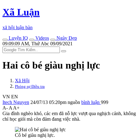
Xã Luận
xã hội luận bàn
Luyện IQ
Videos
Ngày Đẹp
09:09:09 AM, Thứ Abc 09/09/2021
Hai cô bé giàu nghị lực
Xã Hội
Phóng sự Điều tra
VN
EN
Itech Nguyen
24/07/13 05:20pm
nguồn
bình luận
999
A-
A
A+
Gia đình nghèo khó, các em đã nỗ lực vượt qua nghịch cảnh, không
chỉ học giỏi mà còn đảm đang việc nhà.
Cô bé giàu nghị lực.