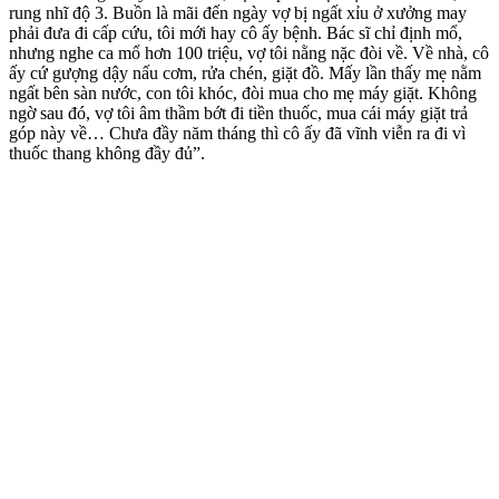
rung nhĩ độ 3. Buồn là mãi đến ngày vợ bị ngất xỉu ở xưởng may
phải đưa đi cấp cứu, tôi mới hay cô ấy bệnh. Bác sĩ chỉ định mổ,
nhưng nghe ca mổ hơn 100 triệu, vợ tôi nằng nặc đòi về. Về nhà, cô
ấy cứ gượng dậy nấu cơm, rửa chén, giặt đồ. Mấy lần thấy mẹ nằm
ngất bên sàn nước, con tôi khóc, đòi mua cho mẹ máy giặt. Không
ngờ sau đó, vợ tôi âm thầm bớt đi tiền thuốc, mua cái máy giặt trả
góp này về… Chưa đầy năm tháng thì cô ấy đã vĩnh viễn ra đi vì
thuốc thang không đầy đủ”.