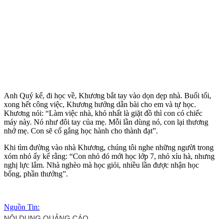
Anh Quý kể, đi học về, Khương bắt tay vào dọn dẹp nhà. Buổi tối,
xong hết công việc, Khương hướng dẫn bài cho em và tự học.
Khương nói: “Làm việc nhà, khó nhất là giặt đồ thì con có chiếc
máy này. Nó như đôi tay của mẹ. Mỗi lần dùng nó, con lại thương
nhớ mẹ. Con sẽ cố gắng học hành cho thành đạt”.
Khi tìm đường vào nhà Khương, chúng tôi nghe những người trong
xóm nhỏ ấy kể rằng: “Con nhỏ đó mới học lớp 7, nhỏ xíu hà, nhưng
nghị lực lắm. Nhà nghèo mà học giỏi, nhiều lần được nhận học
bổng, phần thưởng”.
Nguồn Tin: