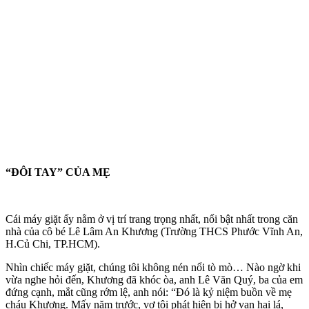
“ĐÔI TAY” CỦA MẸ
Cái máy giặt ấy nằm ở vị trí trang trọng nhất, nổi bật nhất trong căn
nhà của cô bé Lê Lâm An Khương (Trường THCS Phước Vĩnh An,
H.Củ Chi, TP.HCM).
Nhìn chiếc máy giặt, chúng tôi không nén nổi tò mò… Nào ngờ khi
vừa nghe hỏi đến, Khương đã khóc òa, anh Lê Văn Quý, ba của em
đứng cạnh, mắt cũng rớm lệ, anh nói: “Đó là kỷ niệm buồn về mẹ
cháu Khương. Mấy năm trước, vợ tôi phát hiện bị hở van hai lá,