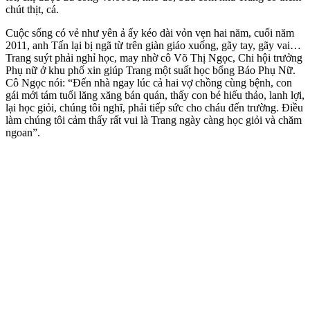
chút thịt, cá.
Cuộc sống có vẻ như yên ả ấy kéo dài vỏn vẹn hai năm, cuối năm
2011, anh Tấn lại bị ngã từ trên giàn giáo xuống, gãy tay, gãy vai…
Trang suýt phải nghỉ học, may nhờ cô Võ Thị Ngọc, Chi hội trưởng
Phụ nữ ở khu phố xin giúp Trang một suất học bổng Báo Phụ Nữ.
Cô Ngọc nói: “Đến nhà ngay lúc cả hai vợ chồng cùng bệnh, con
gái mới tám tuổi lăng xăng bán quán, thấy con bé hiếu thảo, lanh lợi,
lại học giỏi, chúng tôi nghĩ, phải tiếp sức cho cháu đến trường. Điều
làm chúng tôi cảm thấy rất vui là Trang ngày càng học giỏi và chăm
ngoan”.