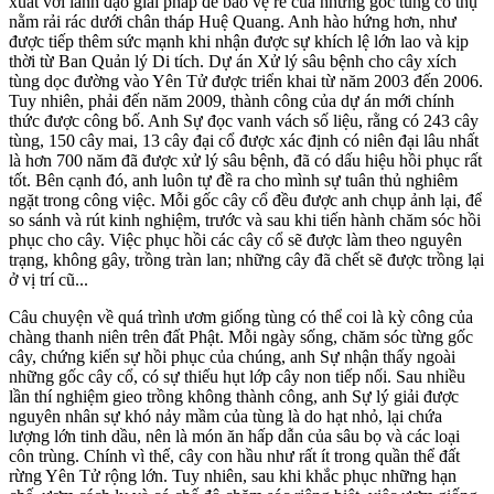
xuất với lãnh đạo giải pháp để bảo vệ rễ của những gốc tùng cổ thụ
nằm rải rác dưới chân tháp Huệ Quang. Anh hào hứng hơn, như
được tiếp thêm sức mạnh khi nhận được sự khích lệ lớn lao và kịp
thời từ Ban Quản lý Di tích. Dự án Xử lý sâu bệnh cho cây xích
tùng dọc đường vào Yên Tử được triển khai từ năm 2003 đến 2006.
Tuy nhiên, phải đến năm 2009, thành công của dự án mới chính
thức được công bố. Anh Sự đọc vanh vách số liệu, rằng có 243 cây
tùng, 150 cây mai, 13 cây đại cổ được xác định có niên đại lâu nhất
là hơn 700 năm đã được xử lý sâu bệnh, đã có dấu hiệu hồi phục rất
tốt. Bên cạnh đó, anh luôn tự đề ra cho mình sự tuân thủ nghiêm
ngặt trong công việc. Mỗi gốc cây cổ đều được anh chụp ảnh lại, để
so sánh và rút kinh nghiệm, trước và sau khi tiến hành chăm sóc hồi
phục cho cây. Việc phục hồi các cây cổ sẽ được làm theo nguyên
trạng, không gây, trồng tràn lan; những cây đã chết sẽ được trồng lại
ở vị trí cũ...
Câu chuyện về quá trình ươm giống tùng có thể coi là kỳ công của
chàng thanh niên trên đất Phật. Mỗi ngày sống, chăm sóc từng gốc
cây, chứng kiến sự hồi phục của chúng, anh Sự nhận thấy ngoài
những gốc cây cổ, có sự thiếu hụt lớp cây non tiếp nối. Sau nhiều
lần thí nghiệm gieo trồng không thành công, anh Sự lý giải được
nguyên nhân sự khó nảy mầm của tùng là do hạt nhỏ, lại chứa
lượng lớn tinh dầu, nên là món ăn hấp dẫn của sâu bọ và các loại
côn trùng. Chính vì thế, cây con hầu như rất ít trong quần thể đất
rừng Yên Tử rộng lớn. Tuy nhiên, sau khi khắc phục những hạn