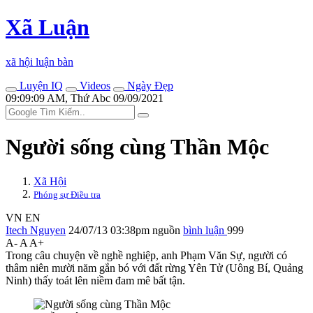
Xã Luận
xã hội luận bàn
Luyện IQ
Videos
Ngày Đẹp
09:09:09 AM, Thứ Abc 09/09/2021
Người sống cùng Thần Mộc
Xã Hội
Phóng sự Điều tra
VN
EN
Itech Nguyen
24/07/13 03:38pm
nguồn
bình luận
999
A-
A
A+
Trong câu chuyện về nghề nghiệp, anh Phạm Văn Sự, người có
thâm niên mười năm gắn bó với đất rừng Yên Tử (Uông Bí, Quảng
Ninh) thấy toát lên niềm đam mê bất tận.