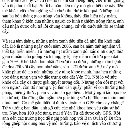
chế, ươm cách ly và có chế độ chăm sóc riêng biệt, việc ươm giống
vẫn tiếp tục thất bại. Suốt ba năm liền mày mò gieo hết mẻ này đến
mẻ khác, việc ươm giống vẫn chưa thu được kết quả. Những hạt
sau ba bốn tháng gieo trồng vẫn không thấy dấu hiệu nảy mầm,
tham khảo ý kiến của những người có kinh nghiệm trồng rừng, anh
đều nhận được câu trả lời chung chung, cứ vùi dưới đất rồi sẽ thành
cây.
Và sau tám tháng, những mầm xanh đầu tiên đã nhú lên khỏi mặt
đất. Đó là những ngày cuối năm 2005, sau ba năm thử nghiệm và
thất bại triền miên. Từ những hạt mầm xanh đó, xác định được thời
gian ủ mầm của giống xích tùng, tỷ lệ nảy mầm mỗi lứa gieo đạt
gần 70%. Khó khăn lớn nhất đã vượt qua được, những mầm bệnh
đe dọa đối với cây non như nấm, sâu... đã được anh Sự mày mò
khắc phục để tạo nên những cây tùng khỏe mạnh, hứa hẹn những
vóc dáng tùng vạm vỡ đặc trưng của đất Yên Tử. Nỗi lo về sức
khỏe của cây đã được giải quyết tương đối. Nhưng còn đối mặt với
con người, còn đó những việc làm càn quấy, phần vì coi thường luật
pháp, thiếu ý thức, phần vì cơm áo gạo tiền... Một ý nghĩ táo bạo lóe
lên từ một lần đứng tần ngần bên gốc tùng vừa bị đốn còn thơm mùi
nhựa mới. Có thể gắn thiết bị định vị toàn cầu GPS cho cây chăng?
Từ ý tưởng ban đầu, anh gõ cửa các nhà khoa học yêu cầu sự hỗ
trợ. Nay, hơn 100 gốc tùng, mai ở Yên Tử đã được cấy GPS. Rồi
anh đến các trường học đề nghị phối hợp với Ban Quản lý Di tích
lồng ghép nội dung bảo vệ môi trường, bảo vệ di tích vào chương