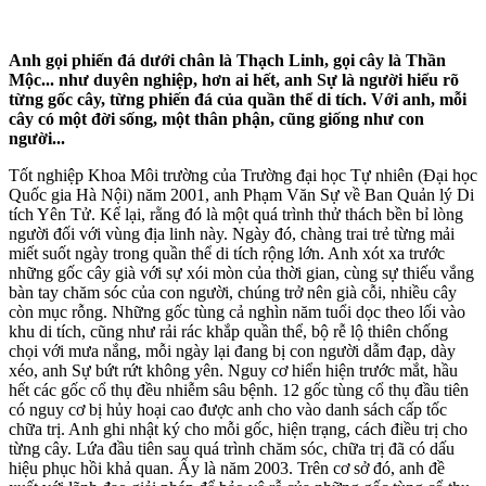
Anh gọi phiến đá dưới chân là Thạch Linh, gọi cây là Thần
Mộc... như duyên nghiệp, hơn ai hết, anh Sự là người hiểu rõ
từng gốc cây, từng phiến đá của quần thể di tích. Với anh, mỗi
cây có một đời sống, một thân phận, cũng giống như con
người...
Tốt nghiệp Khoa Môi trường của Trường đại học Tự nhiên (Đại học
Quốc gia Hà Nội) năm 2001, anh Phạm Văn Sự về Ban Quản lý Di
tích Yên Tử. Kể lại, rằng đó là một quá trình thử thách bền bỉ lòng
người đối với vùng địa linh này. Ngày đó, chàng trai trẻ từng mải
miết suốt ngày trong quần thể di tích rộng lớn. Anh xót xa trước
những gốc cây già với sự xói mòn của thời gian, cùng sự thiếu vắng
bàn tay chăm sóc của con người, chúng trở nên già cỗi, nhiều cây
còn mục rỗng. Những gốc tùng cả nghìn năm tuổi dọc theo lối vào
khu di tích, cũng như rải rác khắp quần thể, bộ rễ lộ thiên chống
chọi với mưa nắng, mỗi ngày lại đang bị con người dẫm đạp, dày
xéo, anh Sự bứt rứt không yên. Nguy cơ hiển hiện trước mắt, hầu
hết các gốc cổ thụ đều nhiễm sâu bệnh. 12 gốc tùng cổ thụ đầu tiên
có nguy cơ bị hủy hoại cao được anh cho vào danh sách cấp tốc
chữa trị. Anh ghi nhật ký cho mỗi gốc, hiện trạng, cách điều trị cho
từng cây. Lứa đầu tiên sau quá trình chăm sóc, chữa trị đã có dấu
hiệu phục hồi khả quan. Ấy là năm 2003. Trên cơ sở đó, anh đề