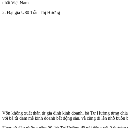
nhất Việt Nam.
2. Đại gia U80 Trần Thị Hường
Vốn không xuất thân từ gia đình kinh doanh, bà Tư Hường từng chia s
với bà từ đam mê kinh doanh bất động sản, và cũng đi lên nhờ buôn
Ngay từ đầu những năm 90, bà Tư Hường đã nổi tiếng với 2 thương v