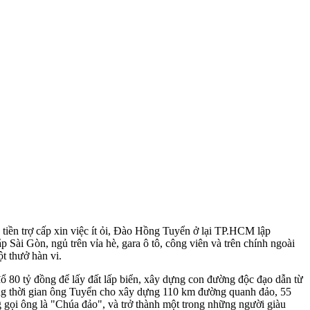
iền trợ cấp xin việc ít ỏi, Đào Hồng Tuyển ở lại TP.HCM lập
 Sài Gòn, ngủ trên vỉa hè, gara ô tô, công viên và trên chính ngoài
t thưở hàn vi.
ổ 80 tỷ đồng để lấy đất lấp biển, xây dựng con đường độc đạo dẫn từ
hoảng thời gian ông Tuyển cho xây dựng 110 km đường quanh đảo, 55
cũng gọi ông là "Chúa đảo", và trở thành một trong những người giàu