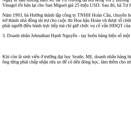
Vinagel rồi bán lại cho San Miguel giá 25 triệu USD. Sau đó, bà Tư H
Năm 1993, bà Hường thành lập công ty TNHH Hoàn Cầu, chuyên hoạt đ
trở thành nhà đồng tài trợ cho cuộc thi Hoa hậu Hoàn vũ được tổ c
phải người điều hành trực tiếp mà chỉ giữ chức vụ cố vấn HĐQT của 
3. Doanh nhân Johnathan Hạnh Nguyễn - tay buôn hàng hiệu số một
Khi còn là sinh viên ở trường đại học Seatle, Mỹ, doanh nhân hàng hi
ông từng phải chấp nhận rửa xe để có tiền đóng học, làm thêm cho nhà