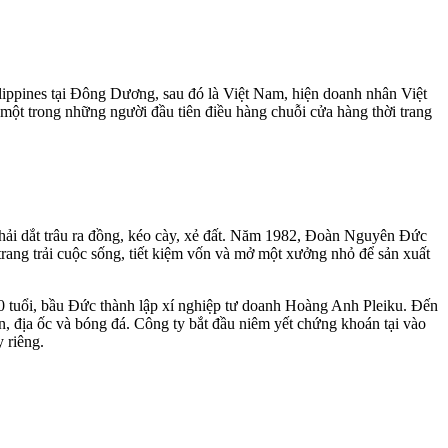
lippines tại Đông Dương, sau đó là Việt Nam, hiện doanh nhân Việt
một trong những người đầu tiên điều hàng chuỗi cửa hàng thời trang
phải dắt trâu ra đồng, kéo cày, xẻ đất. Năm 1982, Đoàn Nguyên Đức
 trang trải cuộc sống, tiết kiệm vốn và mở một xưởng nhỏ để sản xuất
30 tuổi, bầu Đức thành lập xí nghiệp tư doanh Hoàng Anh Pleiku. Đến
, địa ốc và bóng đá. Công ty bắt đầu niêm yết chứng khoán tại vào
 riêng.