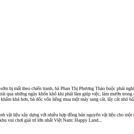
i sớm bị mất theo chiến tranh, bà Phan Thị Phương Thảo buộc phải ngh
trải qua những ngày khốn khổ khi phải làm giúp việc, làm mướn trong
 đã khấm khá hơn, bà dốc vốn liếng mua một máy sang cát, lấy cát nhỏ 
h vật liệu xây dựng với nhiều hợp đồng bán nguyên vật liệu cho một
u vui chơi giải trí lớn nhất Việt Nam: Happy Land...