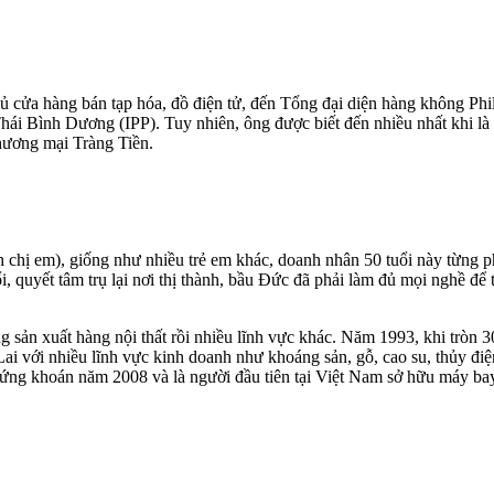
hủ cửa hàng bán tạp hóa, đồ điện tử, đến Tổng đại diện hàng không Phi
ái Bình Dương (IPP). Tuy nhiên, ông được biết đến nhiều nhất khi là 
hương mại Tràng Tiền.
nh chị em), giống như nhiều trẻ em khác, doanh nhân 50 tuổi này từng 
i, quyết tâm trụ lại nơi thị thành, bầu Đức đã phải làm đủ mọi nghề để
sản xuất hàng nội thất rồi nhiều lĩnh vực khác. Năm 1993, khi tròn 
i với nhiều lĩnh vực kinh doanh như khoáng sản, gỗ, cao su, thủy điện
ng khoán năm 2008 và là người đầu tiên tại Việt Nam sở hữu máy bay