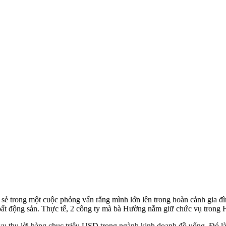
ẻ trong một cuộc phỏng vấn rằng mình lớn lên trong hoàn cảnh gia đìn
 bất động sản. Thực tế, 2 công ty mà bà Hường nắm giữ chức vụ trong
ụ thu lời hàng chục triệu USD trong ngành kinh doanh đồ uống. Đó l