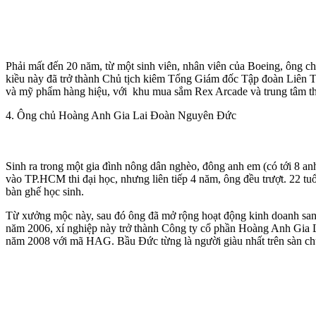
Phải mất đến 20 năm, từ một sinh viên, nhân viên của Boeing, ông c
kiều này đã trở thành Chủ tịch kiêm Tổng Giám đốc Tập đoàn Liên Th
và mỹ phẩm hàng hiệu, với khu mua sắm Rex Arcade và trung tâm t
4. Ông chủ Hoàng Anh Gia Lai Đoàn Nguyên Đức
Sinh ra trong một gia đình nông dân nghèo, đông anh em (có tới 8 a
vào TP.HCM thi đại học, nhưng liên tiếp 4 năm, ông đều trượt. 22 tuổ
bàn ghế học sinh.
Từ xưởng mộc này, sau đó ông đã mở rộng hoạt động kinh doanh sang 
năm 2006, xí nghiệp này trở thành Công ty cổ phần Hoàng Anh Gia La
năm 2008 với mã HAG. Bầu Đức từng là người giàu nhất trên sàn chứ