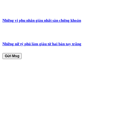
Những vị phu nhân giàu nhất sàn chứng khoán
Những nữ tỷ phú làm giàu từ hai bàn tay trắng
Gửi Msg