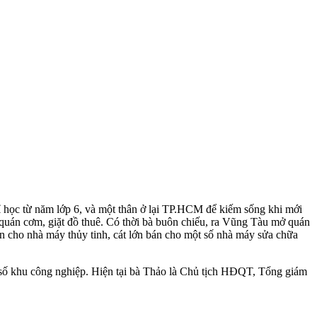
ỉ học từ năm lớp 6, và một thân ở lại TP.HCM để kiếm sống khi mới
 quán cơm, giặt đồ thuê. Có thời bà buôn chiếu, ra Vũng Tàu mở quán
bán cho nhà máy thủy tinh, cát lớn bán cho một số nhà máy sửa chữa
 số khu công nghiệp. Hiện tại bà Thảo là Chủ tịch HĐQT, Tổng giám