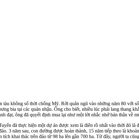
 tàu không số thời chống Mỹ. Rời quân ngũ vào những năm 80 với số t
g bia tại các quán nhậu. Ông cho biết, nhiều lúc phải lang thang khắp
h đạt, ông đã quyết định mua lại như một lời nhắc nhở bản thân về mộ
ển đã thực hiện một dự án được xem là điên rồ nhất vào thời đó là đ
rên đảo. 3 năm sau, con đường được hoàn thành, 15 năm tiếp theo là k
diện tích khai thác trên đảo từ 98 ha lên gần 700 ha. Từ đây, người ta 