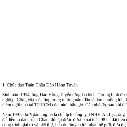
1. Chúa đảo Tuần Châu Đào Hồng Tuyển
Sinh năm 1954, ông Đào Hồng Tuyển từng là chiến sĩ trong binh đoàn
nghiệp. Công việc của ông trong những năm đầu là dọn chuồng lợn, bưn
thềm ngôi nhà tại TP HCM của mình bây giờ. Căn nhà đó, sau khi thàn
Năm 1997, dưới danh nghĩa là chủ tịch công ty TNHH Âu Lạc, ông Tuy
đất liền ra đảo Tuần Châu, đổi lại được được khai thác 98 ha đất t
công trình giải trí và biệt thự, bến du thuyền lớn nhất thế giới, đưa 