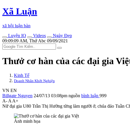
Xã Luận
xã hội luận bàn
Luyện IQ
Videos
Ngày Đẹp
09:09:09 AM, Thứ Abc 09/09/2021
Thưở cơ hàn của các đại gia Việ
Kinh Tế
Doanh Nhân Khởi Nghiệp
VN
EN
Billgate Nguyen
24/07/13 03:08pm
nguồn
bình luận
999
A-
A
A+
Nữ đại gia U80 Trần Thị Hường từng làm người ở, chúa đảo Tuần Châu 
Ảnh minh họa