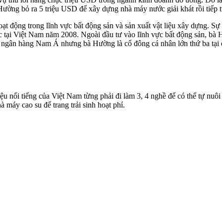
ường bỏ ra 5 triệu USD để xây dựng nhà máy nước giải khát rồi tiếp tụ
ộng trong lĩnh vực bất động sản và sản xuất vật liệu xây dựng. Sự k
hức tại Việt Nam năm 2008. Ngoài đầu tư vào lĩnh vực bất động sản, 
ngân hàng Nam Á nhưng bà Hường là cổ đông cá nhân lớn thứ ba tại đâ
ệu nổi tiếng của Việt Nam từng phải đi làm 3, 4 nghề để có thể tự nuô
 máy cao su để trang trải sinh hoạt phí.