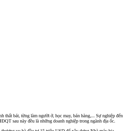
h thất bát, từng làm người ở, học may, bán hàng,... Sự nghiệp đến
 HĐQT sau này đều là những doanh nghiệp trong ngành địa ốc.
à thương vụ bà đầu tư 15 triệu USD để xây dựng Nhà máy bia