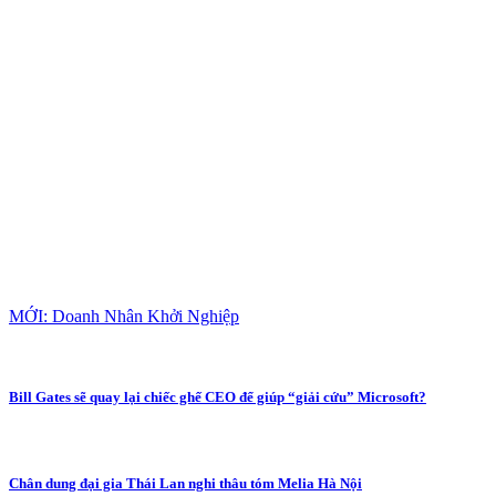
MỚI: Doanh Nhân Khởi Nghiệp
Bill Gates sẽ quay lại chiếc ghế CEO để giúp “giải cứu” Microsoft?
Chân dung đại gia Thái Lan nghi thâu tóm Melia Hà Nội