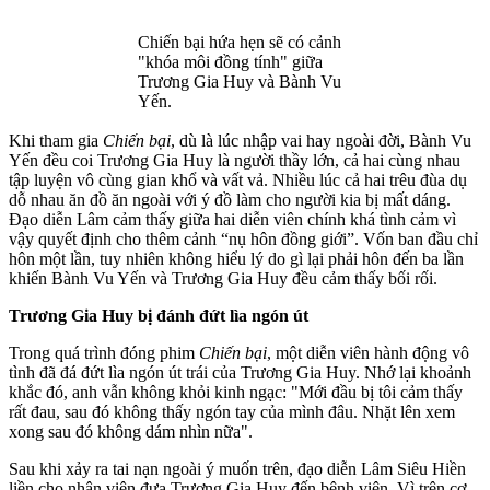
Chiến bại hứa hẹn sẽ có cảnh
"khóa môi đồn‌g tín‌h" giữa
Trương Gia Huy và Bành Vu
Yến.
Khi tham gia
Chiến bại
, dù là lúc nhập vai hay ngoài đời, Bành Vu
Yến đều coi Trương Gia Huy là người thầy lớn, cả hai cùng nhau
tập luyện vô cùng gian khổ và vất vả. Nhiều lúc cả hai trêu đùa dụ
dỗ nhau ăn đồ ăn ngoài với ý đồ làm cho người kia bị mất dáng.
Đạo diễn Lâm cảm thấy giữa hai diễn viên chính khá tình cảm vì
vậy quyết định cho thêm cảnh “nụ hôn đồng giới”. Vốn ban đầu chỉ
hôn một lần, tuy nhiên không hiểu lý do gì lại phải hôn đến ba lần
khiến Bành Vu Yến và Trương Gia Huy đều cảm thấy bối rối.
Trương Gia Huy bị đánh đứt lìa ngón út
Trong quá trình đóng phim
Chiến bại
, một diễn viên hành động vô
tình đã đá đứt lìa ngón út trái của Trương Gia Huy. Nhớ lại khoảnh
khắc đó, anh vẫn không khỏi kinh ngạc: "Mới đầu bị tôi cảm thấy
rất đau, sau đó không thấy ngón tay của mình đâu. Nhặt lên xem
xong sau đó không dám nhìn nữa".
Sau khi xảy ra tai nạn ngoài ý muốn trên, đạo diễn Lâm Siêu Hiền
liền cho nhân viên đưa Trương Gia Huy đến bệnh viện. Vì trên c‌ơ