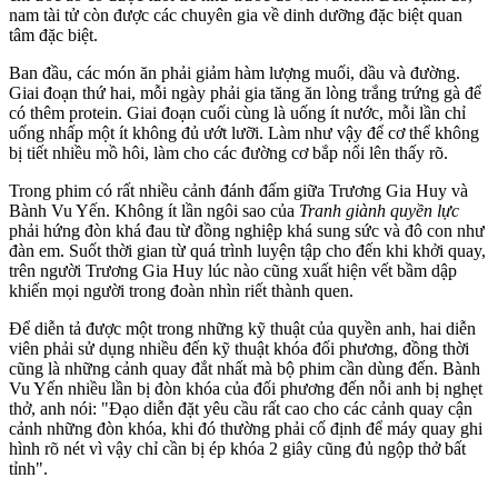
nam tài tử còn được các chuyên gia về dinh dưỡng đặc biệt quan
tâm đặc biệt.
Ban đầu, các món ăn phải giảm hàm lượng muối, dầu và đường.
Giai đoạn thứ hai, mỗi ngày phải gia tăng ăn lòng trắng trứng gà để
có thêm protein. Giai đoạn cuối cùng là uống ít nước, mỗi lần chỉ
uống nhấp một ít không đủ ướt lưỡi. Làm như vậy để c‌ơ th‌ể không
bị tiết nhiều mồ hôi, làm cho các đường cơ bắp nổi lên thấy rõ.
Trong phim có rất nhiều cảnh đánh đấm giữa Trương Gia Huy và
Bành Vu Yến. Không ít lần ngôi sao của
Tranh giành quyền lực
phải hứng đòn khá đau từ đồng nghiệp khá sung sức và đô con như
đàn em. Suốt thời gian từ quá trình luyện tập cho đến khi khởi quay,
trên người Trương Gia Huy lúc nào cũng xuất hiện vết bầm dập
khiến mọi người trong đoàn nhìn riết thành quen.
Để diễn tả được một trong những kỹ thuật của quyền anh, hai diễn
viên phải sử dụng nhiều đến kỹ thuật khóa đối phương, đồng thời
cũng là những cảnh quay đắt nhất mà bộ phim cần dùng đến. Bành
Vu Yến nhiều lần bị đòn khóa của đối phương đến nỗi anh bị nghẹt
thở, anh nói: "Đạo diễn đặt yêu cầu rất cao cho các cảnh quay cận
cảnh những đòn khóa, khi đó thường phải cố định để máy quay ghi
hình rõ nét vì vậy chỉ cần bị ép khóa 2 giây cũng đủ ngộp thở bất
tỉnh".