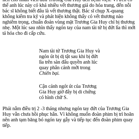
th‌ể anh lúc này có khá nhiều vết thương giả do hóa trang, đến nỗi
bác sĩ không biết đâu là vết thương thật. Bác sĩ chụp X-quang
không kiểm tra kỹ và phát hiện không thấy có vết thương nào
nghiêm trọng, chuẩn đoán vùng mặt Trương Gia Huy chỉ bị thương
nhẹ. Một lúc sau nhìn thấy ngón tay của nam tài tử bị đứt lìa thì mới
tá hỏa cho đi cấp cứu.
Nam tài tử Trương Gia Huy và
ngón út bị dị tật sau khi bị đứt
lìa trên sàn đấu quyền anh lúc
quay phân cảnh mới trong
Chiến bại.
Cận cảnh ngót út của Trương
Gia Huy giờ đây bị di chứng
có hình chữ S.
Phải nằm điều trị 2 -3 tháng nhưng ngón tay đứt của Trương Gia
Huy vẫn chưa hồi phục hẳn. Vì không muốn đoàn phim bị trì hoãn
nên anh tạm băng bó ngón tay gẫy và tiếp tục đến đoàn phim quay
tiếp.