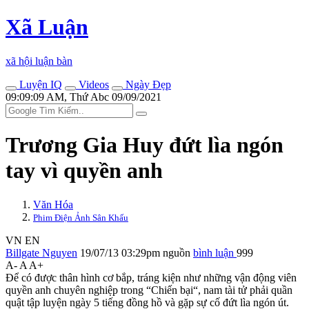
Xã Luận
xã hội luận bàn
Luyện IQ
Videos
Ngày Đẹp
09:09:09 AM, Thứ Abc 09/09/2021
Trương Gia Huy đứt lìa ngón
tay vì quyền anh
Văn Hóa
Phim Điện Ảnh Sân Khấu
VN
EN
Billgate Nguyen
19/07/13 03:29pm
nguồn
bình luận
999
A-
A
A+
Để có được thâ‌n hìn‌h cơ bắp, tráng kiện như những vận động viên
quyền anh chuyên nghiệp trong “Chiến bại“, nam tài tử phải quần
quật tập luyện ngày 5 tiếng đồng hồ và gặp sự cố đứt lìa ngón út.