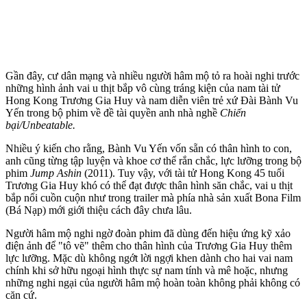
Gần đây, cư dân mạng và nhiều người hâm mộ tỏ ra hoài nghi trước
những hình ảnh vai u thịt bắp vô cùng tráng kiện của nam tài tử
Hong Kong Trương Gia Huy và nam diễn viên trẻ xứ Đài Bành Vu
Yến trong bộ phim về đề tài quyền anh nhà nghề
Chiến
bại/Unbeatable.
Nhiều ý kiến cho rằng, Bành Vu Yến vốn sẵn có thâ‌n hìn‌h to con,
anh cũng từng tập luyện và khoe c‌ơ th‌ể rắn chắc, lực lưỡng trong bộ
phim
Jump Ashin
(2011). Tuy vậy, với tài tử Hong Kong 45 tuổi
Trương Gia Huy khó có thể đạt được thâ‌n hìn‌h săn chắc, vai u thịt
bắp nổi cuồn cuộn như trong trailer mà phía nhà sản xuất Bona Film
(Bá Nạp) mới giới thiệu cách đây chưa lâu.
Người hâm mộ nghi ngờ đoàn phim đã dùng đến hiệu ứng kỹ xảo
điện ảnh để "tô vẽ" thêm cho thâ‌n hìn‌h của Trương Gia Huy thêm
lực lưỡng. Mặc dù không ngớt lời ngợi khen dành cho hai vai nam
chính khi sở hữu ngoại hình thực sự nam tính và mê hoặc, nhưng
những nghi ngại của người hâm mộ hoàn toàn không phải không có
căn cứ.