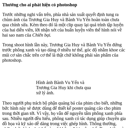
Thưởng cho ai phát hiện có photoshop
Trước những nghi vấn trên, phía nhà sản xuất quyết định tung ra
chùm ảnh của Trương Gia Huy và Bành Vu Yến hoàn toàn chưa
qua chỉnh sửa. Kèm theo đó là một clip quay lại quá trình tập luyện
của hai diễn viên, lời nhận xét của huấn luyện viên thể hình nói về
hai sao nam của
Chiến bại.
Trong shoot hình lần này, Trương Gia Huy và Bành Vu Yến đứng
trước phông xanh và tạo dáng ở nhiều tư thế, góc độ nhằm khoe các
múi cơ săn chắc trên c‌ơ th‌ể là thật chứ không phải sản phẩm của
photoshop.
Hình ảnh Bành Vu Yến và
Trương Gia Huy khi chưa qua
xử lý ảnh.
Theo người phụ trách bộ phận quảng bá của phim cho biết, những
bức hình này sẽ được dùng để thiết kế poster quảng cáo cho phim
trong thời gian tới. Vì vậy, họ vẫn để nguyên tấm phông xanh phía
sau. Nhiều người đều hiểu, phông xanh có tác dụng giúp chuyên gia
đồ họa và kỹ xảo dễ dàng trong việc ghép hình. Thông thường,