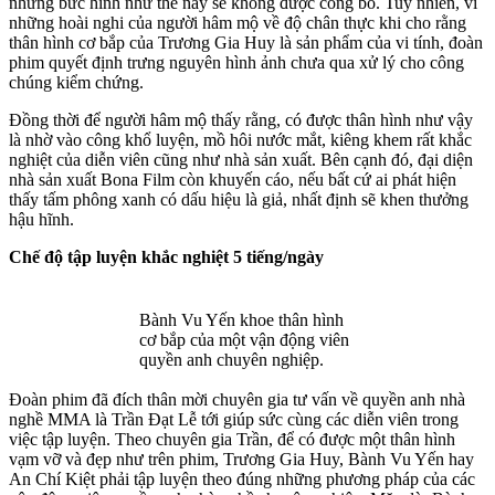
những bức hình như thế này sẽ không được công bố. Tuy nhiên, vì
những hoài nghi của người hâm mộ về độ chân thực khi cho rằng
thâ‌n hìn‌h cơ bắp của Trương Gia Huy là sản phẩm của vi tính, đoàn
phim quyết định trưng nguyên hình ảnh chưa qua xử lý cho công
chúng kiểm chứng.
Đồng thời để người hâm mộ thấy rằng, có được thâ‌n hìn‌h như vậy
là nhờ vào công khổ luyện, mồ hôi nước mắt, kiêng khem rất khắc
nghiệt của diễn viên cũng như nhà sản xuất. Bên cạnh đó, đại diện
nhà sản xuất Bona Film còn khuyến cáo, nếu bất cứ ai phát hiện
thấy tấm phông xanh có dấu hiệu là giả, nhất định sẽ khen thưởng
hậu hĩnh.
Chế độ tập luyện khắc nghiệt 5 tiếng/ngày
Bành Vu Yến khoe thâ‌n hìn‌h
cơ bắp của một vận động viên
quyền anh chuyên nghiệp.
Đoàn phim đã đích thân mời chuyên gia tư vấn về quyền anh nhà
nghề MMA là Trần Đạt Lễ tới giúp sức cùng các diễn viên trong
việc tập luyện. Theo chuyên gia Trần, để có được một thâ‌n hìn‌h
vạm vỡ và đẹp như trên phim, Trương Gia Huy, Bành Vu Yến hay
An Chí Kiệt phải tập luyện theo đúng những phương pháp của các