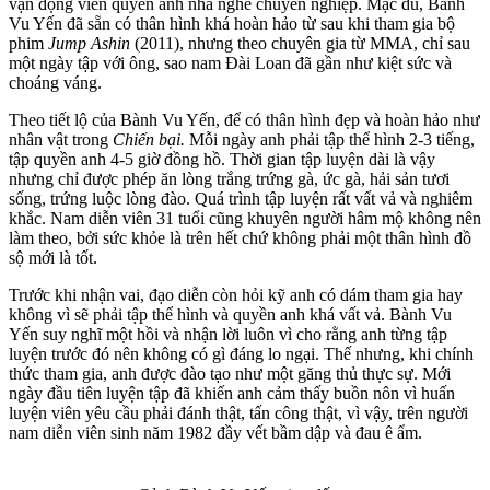
vận động viên quyền anh nhà nghề chuyên nghiệp. Mặc dù, Bành
Vu Yến đã sẵn có thâ‌n hìn‌h khá hoàn hảo từ sau khi tham gia bộ
phim
Jump Ashin
(2011), nhưng theo chuyên gia từ MMA, chỉ sau
một ngày tập với ông, sao nam Đài Loan đã gần như kiệt sức và
choáng váng.
Theo tiết lộ của Bành Vu Yến, để có thâ‌n hìn‌h đẹp và hoàn hảo như
nhân vật trong
Chiến bại.
Mỗi ngày anh phải tập thể hình 2-3 tiếng,
tập quyền anh 4-5 giờ đồng hồ. Thời gian tập luyện dài là vậy
nhưng chỉ được phép ăn lòng trắng trứng gà, ức gà, hải sản tươi
sống, trứng luộc lòng đào. Quá trình tập luyện rất vất vả và nghiêm
khắc. Nam diễn viên 31 tuổi cũng khuyên người hâm mộ không nên
làm theo, bởi sức khỏe là trên hết chứ không phải một thân hình đồ
sộ mới là tốt.
Trước khi nhận vai, đạo diễn còn hỏi kỹ anh có dám tham gia hay
không vì sẽ phải tập thể hình và quyền anh khá vất vả. Bành Vu
Yến suy nghĩ một hồi và nhận lời luôn vì cho rằng anh từng tập
luyện trước đó nên không có gì đáng lo ngại. Thế nhưng, khi chính
thức tham gia, anh được đào tạo như một găng thủ thực sự. Mới
ngày đầu tiên luyện tập đã khiến anh cảm thấy buồn nôn vì huấn
luyện viên yêu cầu phải đánh thật, tấn công thật, vì vậy, trên người
nam diễn viên sinh năm 1982 đầy vết bầm dập và đau ê ẩm.