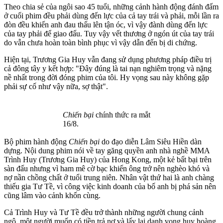
Theo chia sẻ của ngôi sao 45 tuổi, những cảnh hành động đánh đấm
ở cuối phim đều phải dùng đến lực của cả tay trái và phải, mỗi lần ra
đòn đều khiến anh đau thấu lên tận óc, vì vậy đành dùng đến lực
của tay phải để giao đấu. Tuy vậy vết thương ở ngón út của tay trái
do vẫn chưa hoàn toàn bình phục vì vậy dẫn đến bị di chứng.
Hiện tại, Trương Gia Huy vẫn đang sử dụng phương pháp điều trị
cả đông tây y kết hợp: "Đây đúng là tai nạn nghiêm trọng và nặng
nề nhất trong đời đóng phim của tôi. Hy vọng sau này không gặp
phải sự cố như vậy nữa, sợ thật".
Chiến bại
chính thức ra mắt
16/8.
Bộ phim hành động
Chiến bại
do đạo diễn Lâm Siêu Hiền dàn
dựng. Nội dung phim nói về tay găng quyền anh nhà nghề MMA
Trình Huy (Trương Gia Huy) của Hong Kong, một kẻ bất bại trên
sàn đấu nhưng vì ham mê cờ bạc khiến ông trở nên nghèo khó và
nợ nần chồng chất ở tuổi trung niên. Nhân vật thứ hai là anh chàng
thiếu gia Tư Tề, vì công việc kinh doanh của bố anh bị phá sản nên
cũng lâm vào cảnh khốn cùng.
Cả Trình Huy và Tư Tề đều trở thành những người chung cảnh
ngộ, một người muốn có tiền trả nợ và lấy lại danh vọng huy hoàng