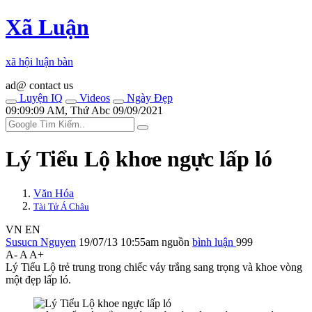
Xã Luận
xã hội luận bàn
ad@ contact us
Luyện IQ
Videos
Ngày Đẹp
09:09:09 AM, Thứ Abc 09/09/2021
Lý Tiểu Lộ kho‌ּe ngự‌ּc lấp ló
Văn Hóa
Tài Tử Á Châu
VN
EN
Susucn Nguyen
19/07/13 10:55am
nguồn
bình luận
999
A-
A
A+
Lý Tiểu Lộ trẻ trung trong chiếc váy trắng sang trọng và khoe vòng
một đẹp lấp ló.