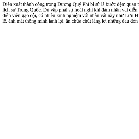
Diễn xuất thành công trong Dương Quý Phi bí sử là bước đệm quan t
lịch sử Trung Quốc. Dù vấp phải sự hoài nghi khi đảm nhận vai di
diễn viên gạo cội, có nhiều kinh nghiệm với nhân vật này như Lưu 
lệ, ánh mắt thông minh lanh lợi, ẩn chứa chút lẳng lơ, những đau đớ