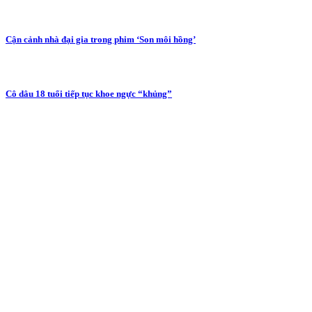
Cận cảnh nhà đại gia trong phim ‘Son môi hồng’
Cô dâu 18 tuổi tiếp tục khoe ngực “khủng”