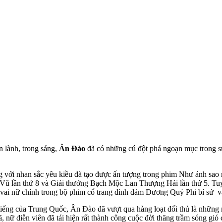
n lành, trong sáng,
Ân Đào
đã có những cú đột phá ngoạn mục trong sự 
g với nhan sắc yêu kiều đã tạo được ấn tượng trong phim Như ánh sa
Vũ lần thứ 8 và Giải thưởng Bạch Mộc Lan Thượng Hải lần thứ 5. Tuy v
 vai nữ chính trong bộ phim cổ trang đình đám Dương Quý Phi bí sử v
iếng của Trung Quốc, Ân Đào đã vượt qua hàng loạt đối thủ là những
ã, nữ diễn viên đã tái hiện rất thành công cuộc đời thăng trầm sóng g