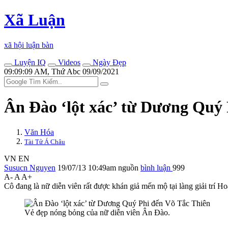
Xã Luận
xã hội luận bàn
Luyện IQ
Videos
Ngày Đẹp
09:09:09 AM, Thứ Abc 09/09/2021
Ân Đào ‘lột xác’ từ Dương Quý 
Văn Hóa
Tài Tử Á Châu
VN
EN
Susucn Nguyen
19/07/13 10:49am
nguồn
bình luận
999
A-
A
A+
Cô đang là nữ diễn viên rất được khán giả mến mộ tại làng giải trí H
Vẻ đẹp nóng bỏng của nữ diễn viên Ân Đào.