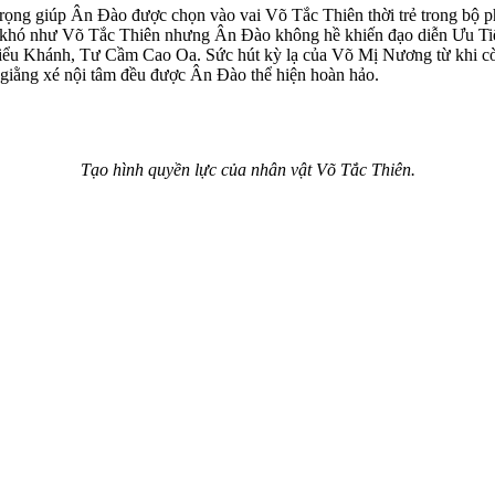
rọng giúp Ân Đào được chọn vào vai Võ Tắc Thiên thời trẻ trong bộ ph
ễn khó như Võ Tắc Thiên nhưng Ân Đào không hề khiến đạo diễn Ưu Ti
Hiểu Khánh, Tư Cầm Cao Oa. Sức hút kỳ lạ của Võ Mị Nương từ khi còn 
n giằng xé nội tâm đều được Ân Đào thể hiện hoàn hảo.
Tạo hình quyền lực của nhân vật Võ Tắc Thiên.