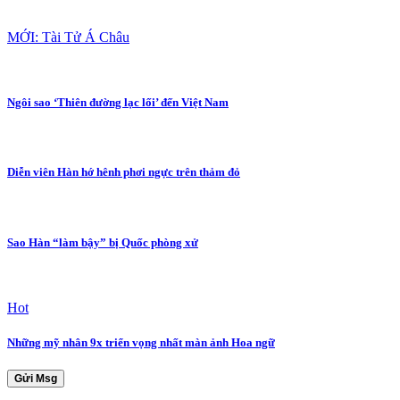
MỚI: Tài Tử Á Châu
Ngôi sao ‘Thiên đường lạc lối’ đến Việt Nam
Diễn viên Hàn hớ hênh phơi ngực trên thảm đỏ
Sao Hàn “làm bậy” bị Quốc phòng xử
Hot
Những mỹ nhân 9x triển vọng nhất màn ảnh Hoa ngữ
Gửi Msg