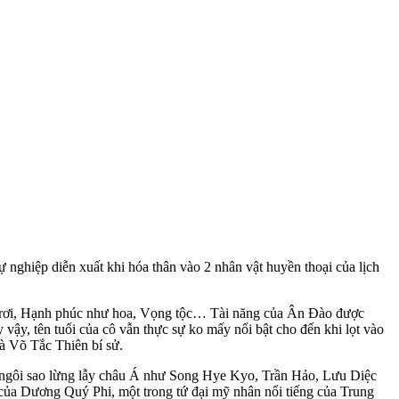
nghiệp diễn xuất khi hóa thân vào 2 nhân vật huyền thoại của lịch
o rơi, Hạnh phúc như hoa, Vọng tộc… Tài năng của Ân Đào được
ậy, tên tuổi của cô vẫn thực sự ko mấy nổi bật cho đến khi lọt vào
à Võ Tắc Thiên bí sử.
 ngôi sao lừng lẫy châu Á như Song Hye Kyo, Trần Hảo, Lưu Diệc
ió của Dương Quý Phi, một trong tứ đại mỹ nhân nổi tiếng của Trung