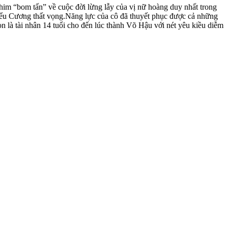
im “bom tấn” về cuộc đời lừng lẫy của vị nữ hoàng duy nhất trong
ểu Cương thất vọng.Năng lực của cô đã thuyết phục được cả những
là tài nhân 14 tuổi cho đến lúc thành Võ Hậu với nét yêu kiều diễm