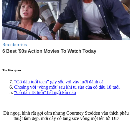
Tin liên quan
“Cô dâu tuổi teen” gây sốc với váy lưới đánh cá
Choáng với ‘vòng một’ sau khi tu sửa của cô dâu 18 tuổi
“Cô dâu 18 tuổi” bất ngờ kín đáo
Dù ngoại hình rất gợi cảm nhưng Courtney Stodden vẫn thích phẫu
thuật làm đẹp, mới đây cô tăng size vòng một lên tới DD