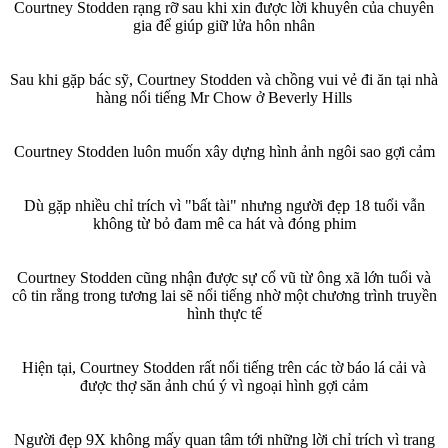
Courtney Stodden rạng rỡ sau khi xin được lời khuyên của chuyên
gia để giúp giữ lửa hôn nhân
Sau khi gặp bác sỹ, Courtney Stodden và chồng vui vẻ đi ăn tại nhà
hàng nổi tiếng Mr Chow ở Beverly Hills
Courtney Stodden luôn muốn xây dựng hình ảnh ngôi sao gợi cảm
Dù gặp nhiều chỉ trích vì "bất tài" nhưng người đẹp 1‌8 tuổ‌i vẫn
không từ bỏ đam mê ca hát và đóng phim
Courtney Stodden cũng nhận được sự cổ vũ từ ông xã lớn tuổi và
cô tin rằng trong tương lai sẽ nổi tiếng nhờ một chương trình truyền
hình thực tế
Hiện tại, Courtney Stodden rất nổi tiếng trên các tờ báo lá cải và
được thợ săn ảnh chú ý vì ngoại hình gợi cảm
Người đẹp 9X không mấy quan tâm tới những lời chỉ trích vì trang