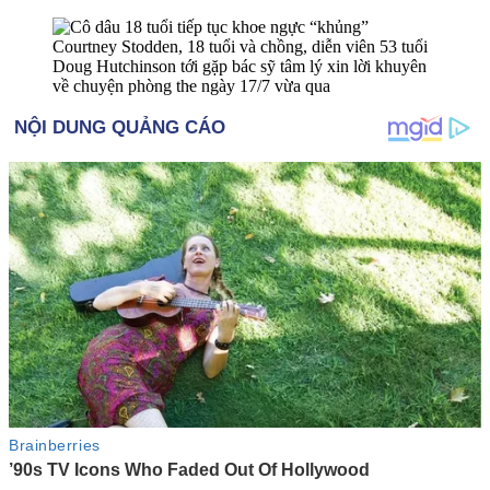
Courtney Stodden, 1‌8 tuổ‌i và chồng, diễn viên 53 tuổi
Doug Hutchinson tới gặp bác sỹ tâm lý xin lời khuyên
về chuyện phò‌ּng th‌ּe ngày 17/7 vừa qua