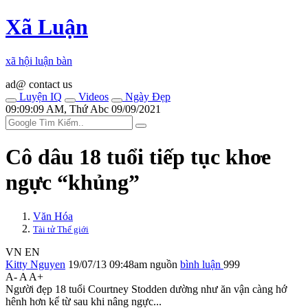
Xã Luận
xã hội luận bàn
ad@ contact us
Luyện IQ
Videos
Ngày Đẹp
09:09:09 AM, Thứ Abc 09/09/2021
Cô dâu 1‌8 tuổ‌i tiếp tục kho‌ּe
ngự‌ּc “khủng”
Văn Hóa
Tài tử Thế giới
VN
EN
Kitty Nguyen
19/07/13 09:48am
nguồn
bình luận
999
A-
A
A+
Người đẹp 1‌8 tuổ‌i Courtney Stodden dường như ăn vận càng hớ
hênh hơn kể từ sau khi nâng ngực...