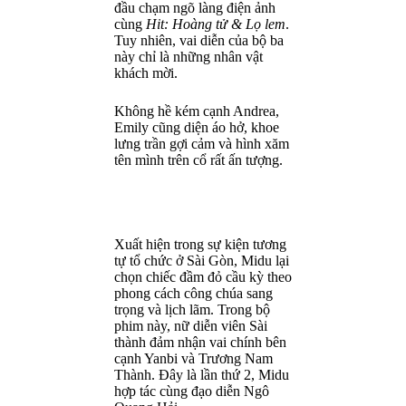
đầu chạm ngõ làng điện ảnh
cùng
Hit: Hoàng tử & Lọ lem
.
Tuy nhiên, vai diễn của bộ ba
này chỉ là những nhân vật
khách mời.
Không hề kém cạnh Andrea,
Emily cũng diện áo hở, khoe
lưng trần gợi cảm và hình xăm
tên mình trên cổ rất ấn tượng.
Xuất hiện trong sự kiện tương
tự tổ chức ở Sài Gòn, Midu lại
chọn chiếc đầm đỏ cầu kỳ theo
phong cách công chúa sang
trọng và lịch lãm. Trong bộ
phim này, nữ diễn viên Sài
thành đảm nhận vai chính bên
cạnh Yanbi và Trương Nam
Thành. Đây là lần thứ 2, Midu
hợp tác cùng đạo diễn Ngô