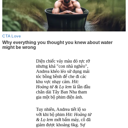
Diện chiếc váy màu đỏ rực rỡ
nhưng khá "con nhà nghèo",
Andrea khéo léo sử dụng mái
tóc bồng bềnh để che đi các
khu vực nhạ‌y cả‌m.
Hit:
Hoàng tử & Lọ lem
là lần đầu
chân dài Tây Ban Nha tham
gia một bộ phim điện ảnh.
Tuy nhiên, Andrea tiết lộ so
với khi bộ phim
Hit: Hoàng tử
& Lọ lem
mới bấm máy, cô đã
giảm được khoảng 6kg. Sự