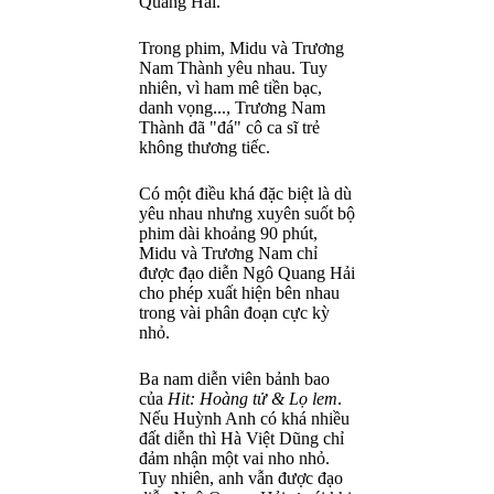
Quang Hải.
Trong phim, Midu và Trương
Nam Thành yêu nhau. Tuy
nhiên, vì ham mê tiền bạc,
danh vọng..., Trương Nam
Thành đã "đá" cô ca sĩ trẻ
không thương tiếc.
Có một điều khá đặc biệt là dù
yêu nhau nhưng xuyên suốt bộ
phim dài khoảng 90 phút,
Midu và Trương Nam chỉ
được đạo diễn Ngô Quang Hải
cho phép xuất hiện bên nhau
trong vài phân đoạn cực kỳ
nhỏ.
Ba nam diễn viên bảnh bao
của
Hit: Hoàng tử & Lọ lem
.
Nếu Huỳnh Anh có khá nhiều
đất diễn thì Hà Việt Dũng chỉ
đảm nhận một vai nho nhỏ.
Tuy nhiên, anh vẫn được đạo