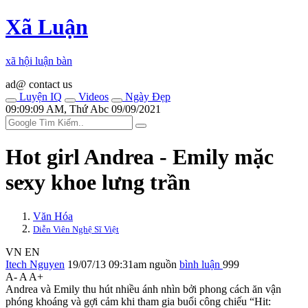
Xã Luận
xã hội luận bàn
ad@ contact us
Luyện IQ
Videos
Ngày Đẹp
09:09:09 AM, Thứ Abc 09/09/2021
Hot girl Andrea - Emily mặc
se‌ּxy khoe lưng trần
Văn Hóa
Diễn Viên Nghệ Sĩ Việt
VN
EN
Itech Nguyen
19/07/13 09:31am
nguồn
bình luận
999
A-
A
A+
Andrea và Emily thu hút nhiều ánh nhìn bởi phong cách ăn vận
phóng khoáng và gợi cảm khi tham gia buổi công chiếu “Hit: