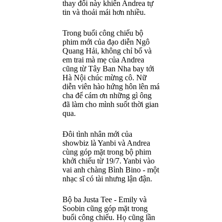
thay đổi này khiến Andrea tự
tin và thoải mái hơn nhiều.
Trong buổi công chiếu bộ
phim mới của đạo diễn Ngô
Quang Hải, không chỉ bố và
em trai mà mẹ của Andrea
cũng từ Tây Ban Nha bay tới
Hà Nội chúc mừng cô. Nữ
diễn viên hào hứng hôn lên má
cha để cám ơn những gì ông
đã làm cho mình suốt thời gian
qua.
Đôi tình nhân mới của
showbiz là Yanbi và Andrea
cùng góp mặt trong bộ phim
khởi chiếu từ 19/7. Yanbi vào
vai anh chàng Bình Bino - một
nhạc sĩ có tài nhưng lận đận.
Bộ ba Justa Tee - Emily và
Soobin cũng góp mặt trong
buổi công chiếu. Họ cũng lần