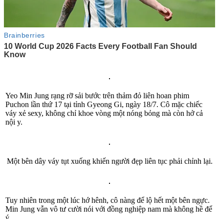
Yeo Min Jung rạng rỡ sải bước trên thảm đỏ liên hoan phim
Puchon lần thứ 17 tại tỉnh Gyeong Gi, ngày 18/7. Cô mặc chiếc
váy xẻ se‌ּxy, không chỉ khoe vòng một nóng bỏng mà còn hở cả
nội y.
Một bên dây váy tụt xuống khiến người đẹp liên tục phải chỉnh lại.
Tuy nhiên trong một lúc hớ hênh, cô nàng để lộ hết một bên ngực.
Min Jung vẫn vô tư cười nói với đồng nghiệp nam mà không hề để
ý.