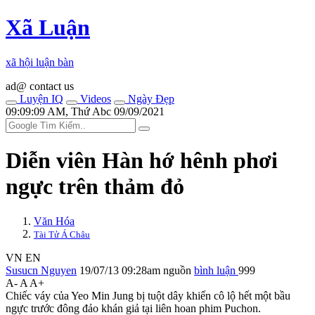
Xã Luận
xã hội luận bàn
ad@ contact us
Luyện IQ
Videos
Ngày Đẹp
09:09:09 AM, Thứ Abc 09/09/2021
Diễn viên Hàn hớ hênh phơi
ngực trên thảm đỏ
Văn Hóa
Tài Tử Á Châu
VN
EN
Susucn Nguyen
19/07/13 09:28am
nguồn
bình luận
999
A-
A
A+
Chiếc váy của Yeo Min Jung bị tuột dây khiến cô lộ hết một bầu
ngực trước đông đảo khán giả tại liên hoan phim Puchon.