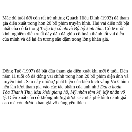
Mặc dù tuổi đời còn rất trẻ nhưng Quách Hiểu Đình (1993) đã tham
gia diễn xuất trong hơn 20 bộ phim truyền hình. Hai vai diễn nổi bật
nhất của cô là trong
Triệu thị cô nhi
và
Bộ bộ kinh tâm
. Có lẽ nhờ
kinh nghiệm diễn xuất dày dặn đã giúp cô hoàn thành tốt vai diễn
của mình và để lại ấn tượng sâu đậm trong lòng khán giả.
Đổng Tuệ (1997) đã bắt đầu tham gia diễn xuất khi mới 6 tuổi. Đến
năm 11 tuổi cô đã đóng vai chính trong hơn 20 bộ phim điện ảnh và
truyền hình. Sau này nhờ sự phát hiện của biên kịch vàng Vu Chính
nên lần lượt tham gia vào các tác phẩm của anh như
Đại a hoàn,
Tỏa Thanh Thu, Mai khôi giang hồ, Mỹ nhân tâm kế, Mỹ nhân vô
lệ
. Diễn xuất của cô không những được các nhà phê bình đánh giá
cao mà còn được khán giả vô cùng yêu thích.