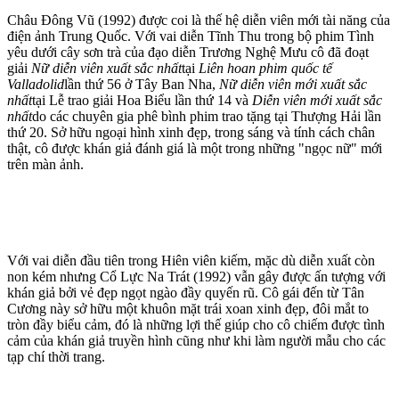
Châu Đông Vũ (1992) được coi là thế hệ diễn viên mới tài năng của
điện ảnh Trung Quốc. Với vai diễn Tĩnh Thu trong bộ phim Tình
yêu dưới cây sơn trà của đạo diễn Trương Nghệ Mưu cô đã đoạt
giải
Nữ diễn viên xuất sắc nhất
tại
Liên hoan phim quốc tế
Valladolid
lần thứ 56 ở Tây Ban Nha,
Nữ diễn viên mới xuất sắc
nhất
tại Lễ trao giải Hoa Biểu lần thứ 14 và
Diễn viên mới xuất sắc
nhất
do các chuyên gia phê bình phim trao tặng tại Thượng Hải lần
thứ 20. Sở hữu ngoại hình xinh đẹp, trong sáng và tính cách chân
thật, cô được khán giả đánh giá là một trong những "ngọc nữ" mới
trên màn ảnh.
Với vai diễn đầu tiên trong Hiên viên kiếm, mặc dù diễn xuất còn
non kém nhưng Cổ Lực Na Trát (1992) vẫn gây được ấn tượng với
khán giả bởi vẻ đẹp ngọt ngào đầy quyến rũ. Cô gái đến từ Tân
Cương này sở hữu một khuôn mặt trái xoan xinh đẹp, đôi mắt to
tròn đầy biểu cảm, đó là những lợi thế giúp cho cô chiếm được tình
cảm của khán giả truyền hình cũng như khi làm người mẫu cho các
tạp chí thời trang.