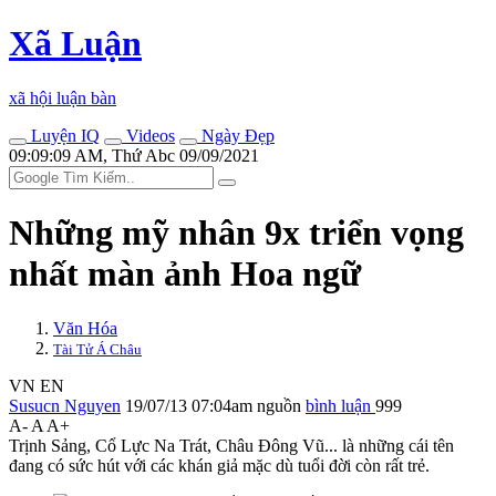
Xã Luận
xã hội luận bàn
Luyện IQ
Videos
Ngày Đẹp
09:09:09 AM, Thứ Abc 09/09/2021
Những mỹ nhân 9x triển vọng
nhất màn ảnh Hoa ngữ
Văn Hóa
Tài Tử Á Châu
VN
EN
Susucn Nguyen
19/07/13 07:04am
nguồn
bình luận
999
A-
A
A+
Trịnh Sảng, Cổ Lực Na Trát, Châu Đông Vũ... là những cái tên
đang có sức hút với các khán giả mặc dù tuổi đời còn rất trẻ.