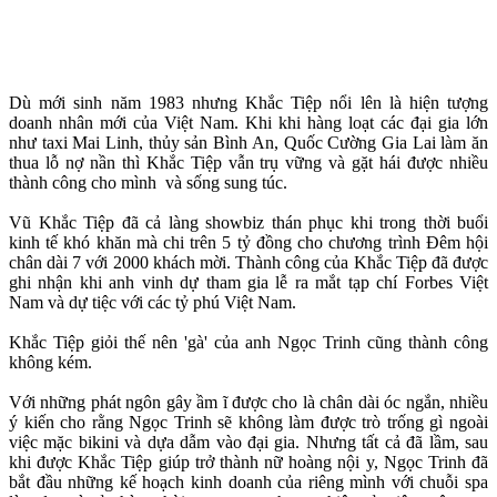
Dù mới sinh năm 1983 nhưng Khắc Tiệp nổi lên là hiện tượng
doanh nhân mới của Việt Nam. Khi khi hàng loạt các đại gia lớn
như taxi Mai Linh, thủy sản Bình An, Quốc Cường Gia Lai làm ăn
thua lỗ nợ nần thì Khắc Tiệp vẫn trụ vững và gặt hái được nhiều
thành công cho mình và sống sung túc.
Vũ Khắc Tiệp đã cả làng showbiz thán phục khi trong thời buổi
kinh tế khó khăn mà chi trên 5 tỷ đồng cho chương trình Đêm hội
chân dài 7 với 2000 khách mời. Thành công của Khắc Tiệp đã được
ghi nhận khi anh vinh dự tham gia lễ ra mắt tạp chí Forbes Việt
Nam và dự tiệc với các tỷ phú Việt Nam.
Khắc Tiệp giỏi thế nên 'gà' của anh Ngọc Trinh cũng thành công
không kém.
Với những phát ngôn gây ầm ĩ được cho là chân dài óc ngắn, nhiều
ý kiến cho rằng Ngọc Trinh sẽ không làm được trò trống gì ngoài
việc mặc bikini và dựa dẫm vào đại gia. Nhưng tất cả đã lầm, sau
khi được Khắc Tiệp giúp trở thành nữ hoàng nội y, Ngọc Trinh đã
bắt đầu những kế hoạch kinh doanh của riêng mình với chuỗi spa