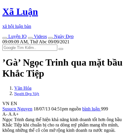
Xã Luận
xã hội luận bàn
Luyện IQ
Videos
Ngày Đẹp
09:09:09 AM, Thứ Abc 09/09/2021
’Gà’ Ngọc Trinh qua mặt bầu
Khắc Tiệp
Văn Hóa
Người Đẹp Việt
VN
EN
Susucn Nguyen
18/07/13 04:51pm
nguồn
bình luận
999
A-
A
A+
Ngọc Trinh đang thể hiện khả năng kinh doanh tốt hơn ông bầu
Khắc Tiệp khi chuẩn bị cho ra dòng mỹ phẩm mang tên mình,
không những thế cô còn mở rộng kinh doanh ra nước ngoài.