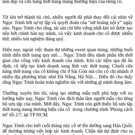
làm đẹp và cửa hàng thời trang mang thương hiệu của riêng cô.
Từ khi trở thành bà chủ, nhiều người đã phải thay đổi cái nhìn về
Ngọc Trinh bởi sự tự lập và quyết đoán của “nữ hoàng nội y” ngày
nào. Ngọc Trinh cho rằng, tài sản chỉ bền vững nhất khi nó được tạo
nên bởi chính bàn tay mình, và việc kinh doanh cho cô được nhiều
thứ, nhiều trải nghiệm đáng quý.
Hiện nay, ngoài việc tham dự những event quan trọng, những buổi
trình diễn thời trang quy mô… Ngọc Trinh đều dành phần lớn thời
gian cho công việc kinh doanh của mình. Khi các tiệm spa đã ổn
định, cô tiếp tục kinh doanh sang lĩnh vực thời trang. Chuỗi cửa
hàng thời trang của cô không chỉ ở Sài Gòn mà còn có chi nhánh ở
nhiều địa phương khác như Đà Nẵng, Hà Nội… Điều đó cho thấy
rằng Ngọc Trinh hoàn toàn nghiêm túc với những gì mình đang làm.
Thường xuyên tìm tòi, sáng tạo những mẫu mới phù hợp với xu
hướng hiện nay, Ngọc Trinh còn đích thân làm người mẫu cho từng
bộ sưu tập của mình. Mới đây, Ngọc Trinh còn giới thiệu bộ sưu tập
thời trang mang thương hiệu của cô trong chương trình 'Phong cách
trẻ' tối 2/7, tại TP HCM.
Ngọc Trinh cho biết cuối tháng này cô sẽ lên đường sang Hàn Quốc
để thương lượng việc hợp tác kinh doanh. Chân dài dự định cho ra