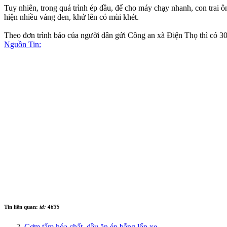
Tuy nhiên, trong quá trình ép dầu, để cho máy chạy nhanh, con trai
hiện nhiều váng đen, khử lên có mùi khét.
Theo đơn trình báo của người dân gửi Công an xã Điện Thọ thì có 30 h
Nguồn Tin:
Tin liên quan:
id: 4635
Cơm tẩm hóa chất, dầu ăn ép bằng lốp xe