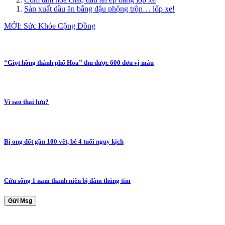
Sản xuất dầu ăn bằng đậu phộng trộn… lốp xe!
MỚI: Sức Khỏe Cộng Đồng
“Giọt hồng thành phố Hoa” thu được 600 đơn vị máu
Vì sao thai lưu?
Bị ong đốt gần 100 vết, bé 4 tuổi nguy kịch
Cứu sống 1 nam thanh niên bị đâm thủng tim
Gửi Msg