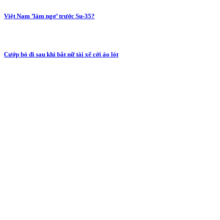
Việt Nam ’làm ngơ’ trước Su-35?
Cướp bỏ đi sau khi bắt nữ tài xế cởi áo lót