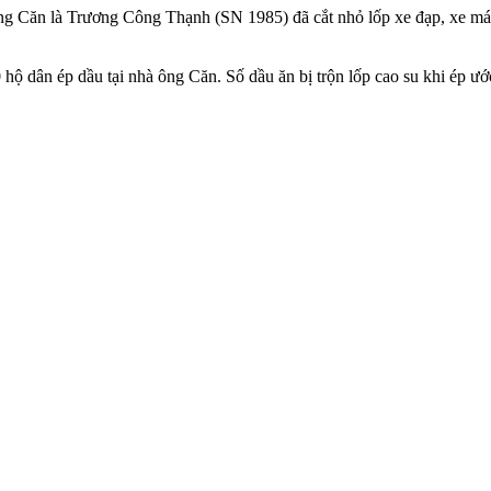
 ông Căn là Trương Công Thạnh (SN 1985) đã cắt nhỏ lốp xe đạp, xe m
ộ dân ép dầu tại nhà ông Căn. Số dầu ăn bị trộn lốp cao su khi ép ước 