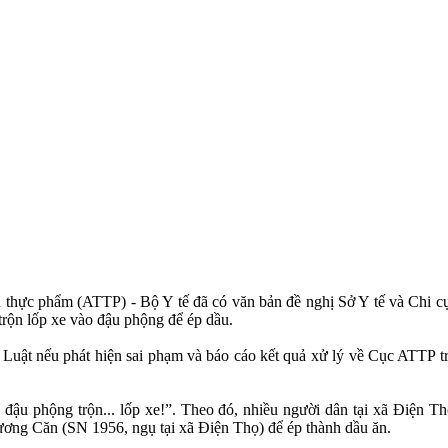
hực phẩm (ATTP) - Bộ Y tế đã có văn bản đề nghị Sở Y tế và Chi cục
trộn lốp xe vào đậu phộng để ép dầu.
 Luật nếu phát hiện sai phạm và báo cáo kết quả xử lý về Cục ATTP
đậu phộng trộn... lốp xe!”. Theo đó, nhiều người dân tại xã Điện T
ơng Căn (SN 1956, ngụ tại xã Điện Thọ) để ép thành dầu ăn.