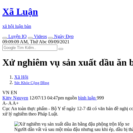
Xã Luận
xã hội luận bàn
Luyện IQ
Videos
Ngày Đẹp
09:09:09 AM, Thứ Abc 09/09/2021
Xử nghiêm vụ sản xuất dầu ăn b
Xã Hội
Sức Khỏe Cộng Đồng
VN
EN
Kitty Nguyen
12/07/13 04:47pm
nguồn
bình luận
999
A-
A
A+
Cục An toàn thực phẩm - Bộ Y tế ngày 12-7 đã có văn bản đề nghị cơ
xử lý nghiêm theo Pháp Luật.
Người dân vất vả sau một mùa đậu nhưng sau khi ép, dầu bị