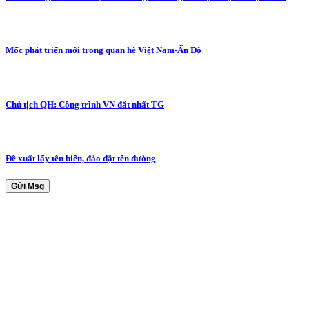
Mốc phát triển mới trong quan hệ Việt Nam-Ấn Độ
Chủ tịch QH: Công trình VN đắt nhất TG
Đề xuất lấy tên biển, đảo đặt tên đường
Gửi Msg