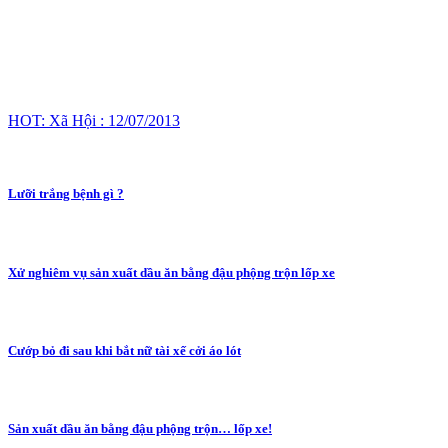
HOT: Xã Hội : 12/07/2013
Lưỡi trắng bệnh gì ?
Xử nghiêm vụ sản xuất dầu ăn bằng đậu phộng trộn lốp xe
Cướp bỏ đi sau khi bắt nữ tài xế cởi áo lót
Sản xuất dầu ăn bằng đậu phộng trộn… lốp xe!