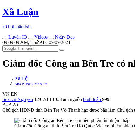
Xã Luận
xã hội luận bàn
Luyện IQ
Videos
Ngày Đẹp
09:09:09 AM, Thứ Abc 09/09/2021
Giám đốc Công an Bến Tre có nh
Xã Hội
Nhà Nước Chính Trị
VN
EN
Susucn Nguyen
12/07/13 10:31am
nguồn
bình luận
999
A-
A
A+
Chủ tịch HĐND tỉnh Bến Tre Võ Thành hạo được bầu làm Chủ tịch tỉnh
Giám đốc Công an tỉnh Bến Tre Hồ Quốc Việt có nhiều phiếu 