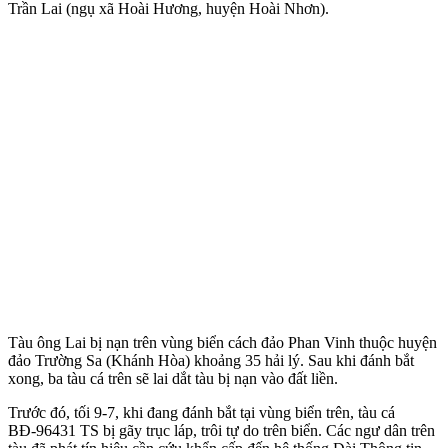
Trần Lai (ngụ xã Hoài Hương, huyện Hoài Nhơn).
Tàu ông Lai bị nạn trên vùng biển cách đảo Phan Vinh thuộc huyện
đảo Trường Sa (Khánh Hòa) khoảng 35 hải lý. Sau khi đánh bắt
xong, ba tàu cá trên sẽ lai dắt tàu bị nạn vào đất liền.
Trước đó, tối 9-7, khi đang đánh bắt tại vùng biển trên, tàu cá
BĐ-96431 TS bị gãy trục láp, trôi tự do trên biển. Các ngư dân trên