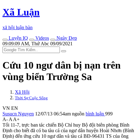
Xã Luận
xã hội luận bàn
Luyện IQ
Videos
Ngày Đẹp
09:09:09 AM, Thứ Abc 09/09/2021
Cứu 10 ngư dân bị nạn trên
vùng biển Trường Sa
Xã Hội
Thời Sự Cuộc Sống
VN
EN
Susucn Nguyen
12/07/13 06:54am
nguồn
bình luận
999
A-
A
A+
Tối 11-7, trực ban tác chiến Bộ Chỉ huy Bộ đội biên phòng Bình
Định cho biết đã có ba tàu cá của ngư dân huyện Hoài Nhơn (Bình
Định) đến ứng cứu 10 ngư dân và tàu cá BĐ-96431 TS của ông