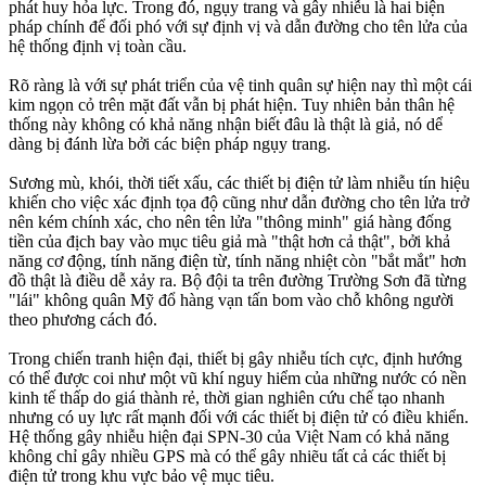
phát huy hỏa lực. Trong đó, ngụy trang và gây nhiễu là hai biện
pháp chính để đối phó với sự định vị và dẫn đường cho tên lửa của
hệ thống định vị toàn cầu.
Rõ ràng là với sự phát triển của vệ tinh quân sự hiện nay thì một cái
kim ngọn cỏ trên mặt đất vẫn bị phát hiện. Tuy nhiên bản thân hệ
thống này không có khả năng nhận biết đâu là thật là giả, nó dể
dàng bị đánh lừa bởi các biện pháp ngụy trang.
Sương mù, khói, thời tiết xấu, các thiết bị điện tử làm nhiễu tín hiệu
khiến cho việc xác định tọa độ cũng như dẫn đường cho tên lửa trở
nên kém chính xác, cho nên tên lửa "thông minh" giá hàng đống
tiền của địch bay vào mục tiêu giả mà "thật hơn cả thật", bởi khả
năng cơ động, tính năng điện từ, tính năng nhiệt còn "bắt mắt" hơn
đồ thật là điều dễ xảy ra. Bộ đội ta trên đường Trường Sơn đã từng
"lái" không quân Mỹ đổ hàng vạn tấn bom vào chỗ không người
theo phương cách đó.
Trong chiến tranh hiện đại, thiết bị gây nhiễu tích cực, định hướng
có thể được coi như một vũ khí nguy hiểm của những nước có nền
kinh tế thấp do giá thành rẻ, thời gian nghiên cứu chế tạo nhanh
nhưng có uy lực rất mạnh đối với các thiết bị điện tử có điều khiển.
Hệ thống gây nhiễu hiện đại SPN-30 của Việt Nam có khả năng
không chỉ gây nhiều GPS mà có thể gây nhiẽu tất cả các thiết bị
điện tử trong khu vực bảo vệ mục tiêu.