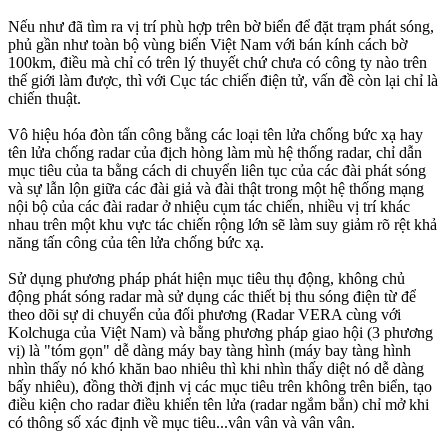
Nếu như đã tìm ra vị trí phù hợp trên bờ biển để đặt trạm phát sóng,
phủ gần như toàn bộ vùng biển Việt Nam với bán kính cách bờ
100km, điều mà chỉ có trên lý thuyết chứ chưa có công ty nào trên
thế giới làm được, thì với Cục tác chiến điện tử, vấn đề còn lại chỉ là
chiến thuật.
Vô hiệu hóa đòn tấn công bằng các loại tên lửa chống bức xạ hay
tên lửa chống radar của địch hòng làm mù hệ thống radar, chỉ dẫn
mục tiêu của ta bằng cách di chuyển liên tục của các đài phát sóng
và sự lẫn lộn giữa các đài giả và đài thật trong một hệ thống mạng
nội bộ của các đài radar ở nhiệu cụm tác chiến, nhiều vị trí khác
nhau trên một khu vực tác chiến rộng lớn sẽ làm suy giảm rõ rệt khả
năng tấn công của tên lửa chống bức xạ.
Sử dụng phương pháp phát hiện mục tiêu thụ động, không chủ
động phát sóng radar mà sử dụng các thiết bị thu sóng điện từ để
theo dõi sự di chuyển của đối phương (Radar VERA cùng với
Kolchuga của Việt Nam) và bằng phương pháp giao hội (3 phương
vị) là "tóm gọn" dễ dàng máy bay tàng hình (máy bay tàng hình
nhìn thấy nó khó khăn bao nhiêu thì khi nhìn thấy diệt nó dễ dàng
bấy nhiêu), đồng thời định vị các mục tiêu trên không trên biển, tạo
điều kiện cho radar điều khiển tên lửa (radar ngắm bắn) chỉ mở khi
có thông số xác định về mục tiêu...vân vân và vân vân.