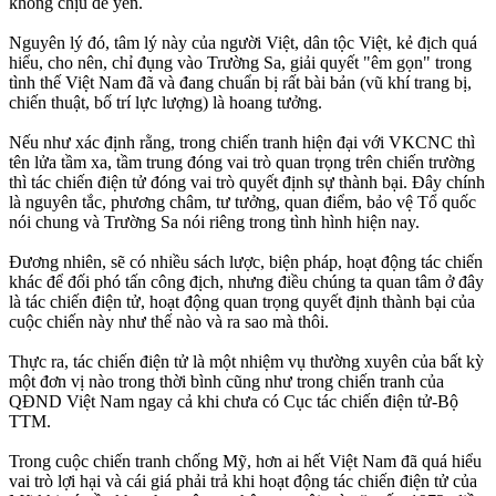
không chịu để yên.
Nguyên lý đó, tâm lý này của người Việt, dân tộc Việt, kẻ địch quá
hiểu, cho nên, chỉ đụng vào Trường Sa, giải quyết "êm gọn" trong
tình thế Việt Nam đã và đang chuẩn bị rất bài bản (vũ khí trang bị,
chiến thuật, bố trí lực lượng) là hoang tưởng.
Nếu như xác định rằng, trong chiến tranh hiện đại với VKCNC thì
tên lửa tầm xa, tầm trung đóng vai trò quan trọng trên chiến trường
thì tác chiến điện tử đóng vai trò quyết định sự thành bại. Đây chính
là nguyên tắc, phương châm, tư tưởng, quan điểm, bảo vệ Tổ quốc
nói chung và Trường Sa nói riêng trong tình hình hiện nay.
Đương nhiên, sẽ có nhiều sách lược, biện pháp, hoạt động tác chiến
khác để đối phó tấn công địch, nhưng điều chúng ta quan tâm ở đây
là tác chiến điện tử, hoạt động quan trọng quyết định thành bại của
cuộc chiến này như thế nào và ra sao mà thôi.
Thực ra, tác chiến điện tử là một nhiệm vụ thường xuyên của bất kỳ
một đơn vị nào trong thời bình cũng như trong chiến tranh của
QĐND Việt Nam ngay cả khi chưa có Cục tác chiến điện tử-Bộ
TTM.
Trong cuộc chiến tranh chống Mỹ, hơn ai hết Việt Nam đã quá hiểu
vai trò lợi hại và cái giá phải trả khi hoạt động tác chiến điện tử của