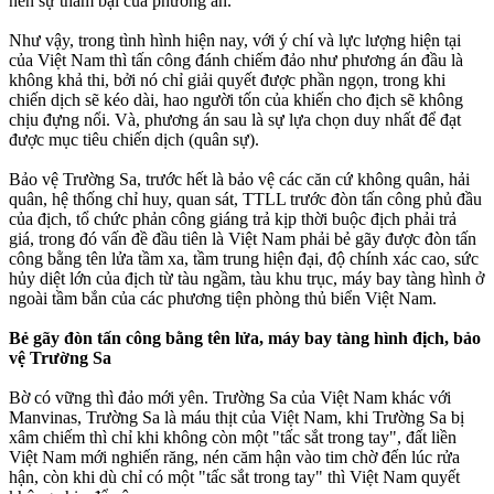
nên sự thảm bại của phương án.
Như vậy, trong tình hình hiện nay, với ý chí và lực lượng hiện tại
của Việt Nam thì tấn công đánh chiếm đảo như phương án đầu là
không khả thi, bởi nó chỉ giải quyết được phần ngọn, trong khi
chiến dịch sẽ kéo dài, hao người tốn của khiến cho địch sẽ không
chịu đựng nổi. Và, phương án sau là sự lựa chọn duy nhất để đạt
được mục tiêu chiến dịch (quân sự).
Bảo vệ Trường Sa, trước hết là bảo vệ các căn cứ không quân, hải
quân, hệ thống chỉ huy, quan sát, TTLL trước đòn tấn công phủ đầu
của địch, tổ chức phản công giáng trả kịp thời buộc địch phải trả
giá, trong đó vấn đề đầu tiên là Việt Nam phải bẻ gãy được đòn tấn
công bằng tên lửa tầm xa, tầm trung hiện đại, độ chính xác cao, sức
hủy diệt lớn của địch từ tàu ngầm, tàu khu trục, máy bay tàng hình ở
ngoài tầm bắn của các phương tiện phòng thủ biển Việt Nam.
Bẻ gãy đòn tấn công bằng tên lửa, máy bay tàng hình địch, bảo
vệ Trường Sa
Bờ có vững thì đảo mới yên. Trường Sa của Việt Nam khác với
Manvinas, Trường Sa là máu thịt của Việt Nam, khi Trường Sa bị
xâm chiếm thì chỉ khi không còn một "tấc sắt trong tay", đất liền
Việt Nam mới nghiến răng, nén căm hận vào tim chờ đến lúc rửa
hận, còn khi dù chỉ có một "tấc sắt trong tay" thì Việt Nam quyết