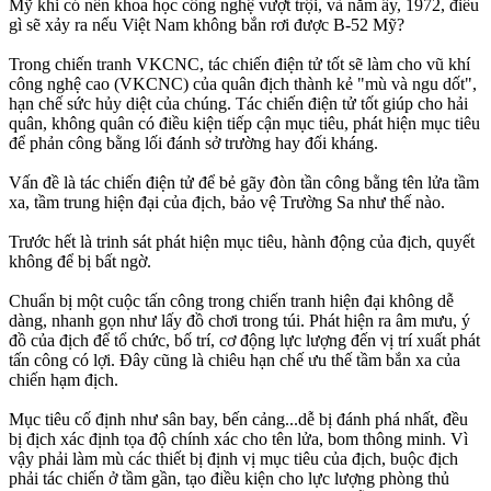
Mỹ khi có nền khoa học công nghệ vượt trội, và năm ấy, 1972, điều
gì sẽ xảy ra nếu Việt Nam không bắn rơi được B-52 Mỹ?
Trong chiến tranh VKCNC, tác chiến điện tử tốt sẽ làm cho vũ khí
công nghệ cao (VKCNC) của quân địch thành kẻ "mù và ngu dốt",
hạn chế sức hủy diệt của chúng. Tác chiến điện tử tốt giúp cho hải
quân, không quân có điều kiện tiếp cận mục tiêu, phát hiện mục tiêu
để phản công bằng lối đánh sở trường hay đối kháng.
Vấn đề là tác chiến điện tử để bẻ gãy đòn tần công bằng tên lửa tầm
xa, tầm trung hiện đại của địch, bảo vệ Trường Sa như thế nào.
Trước hết là trinh sát phát hiện mục tiêu, hành động của địch, quyết
không để bị bất ngờ.
Chuẩn bị một cuộc tấn công trong chiến tranh hiện đại không dễ
dàng, nhanh gọn như lấy đồ chơi trong túi. Phát hiện ra âm mưu, ý
đồ của địch để tổ chức, bố trí, cơ động lực lượng đến vị trí xuất phát
tấn công có lợi. Đây cũng là chiêu hạn chế ưu thế tầm bắn xa của
chiến hạm địch.
Mục tiêu cố định như sân bay, bến cảng...dễ bị đánh phá nhất, đều
bị địch xác định tọa độ chính xác cho tên lửa, bom thông minh. Vì
vậy phải làm mù các thiết bị định vị mục tiêu của địch, buộc địch
phải tác chiến ở tầm gần, tạo điều kiện cho lực lượng phòng thủ