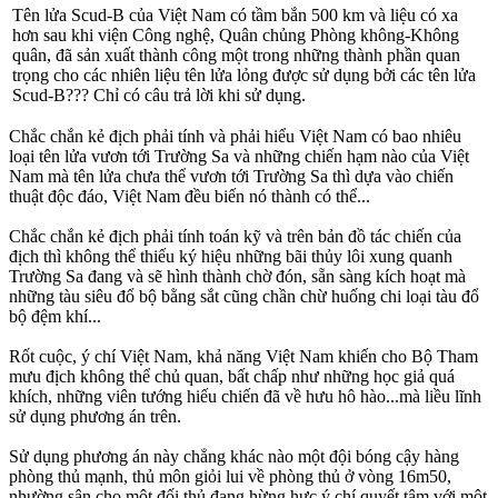
Tên lửa Scud-B của Việt Nam có tầm bắn 500 km và liệu có xa
hơn sau khi viện Công nghệ, Quân chủng Phòng không-Không
quân, đã sản xuất thành công một trong những thành phần quan
trọng cho các nhiên liệu tên lửa lỏng được sử dụng bởi các tên lửa
Scud-B??? Chỉ có câu trả lời khi sử dụng.
Chắc chắn kẻ địch phải tính và phải hiểu Việt Nam có bao nhiêu
loại tên lửa vươn tới Trường Sa và những chiến hạm nào của Việt
Nam mà tên lửa chưa thể vươn tới Trường Sa thì dựa vào chiến
thuật độc đáo, Việt Nam đều biến nó thành có thể...
Chắc chắn kẻ địch phải tính toán kỹ và trên bản đồ tác chiến của
địch thì không thể thiếu ký hiệu những bãi thủy lôi xung quanh
Trường Sa đang và sẽ hình thành chờ đón, sẵn sàng kích hoạt mà
những tàu siêu đổ bộ bằng sắt cũng chần chừ huống chi loại tàu đổ
bộ đệm khí...
Rốt cuộc, ý chí Việt Nam, khả năng Việt Nam khiến cho Bộ Tham
mưu địch không thể chủ quan, bất chấp như những học giả quá
khích, những viên tướng hiếu chiến đã về hưu hô hào...mà liều lĩnh
sử dụng phương án trên.
Sử dụng phương án này chẳng khác nào một đội bóng cậy hàng
phòng thủ mạnh, thủ môn giỏi lui về phòng thủ ở vòng 16m50,
nhường sân cho một đối thủ đang hừng hực ý chí quyết tâm với một