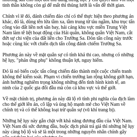
tinh thần không còn gì để mất thì thủng lưới là vấn đề thời gian.
Chính vì lẽ đó, đánh chiếm đảo chỉ có thể thực hiện theo phương án
khác, đó là, dùng tên lửa tầm xa, tầm trung từ tàu ngầm, khu trục tấn
công vào đất liền nơi sân bay, hải cảng khu vực miền Trung Việt
Nam làm tê liệt hoạt động của Hải quân, không quân Việt Nam, cắt
đứt sự chi viện của đất liền cho Trường Sa. Đòn tấn công này trước
hoặc cùng lúc với chiến dịch tấn công đánh chiếm Trường Sa.
Phương án này về mặt quân sự có tính khả thi cao, nhưng có những
hệ lụy, "phản ứng phụ" không thuận lợi, nguy hiểm.
Đó là nó biến cuộc tấn công chiếm đảo thành một cuộc chiến tranh
không thể kiểm soát. Phạm vi chiến trường lan rộng không giới hạn,
ảnh hưởng nghiêm trọng không những đến tình hình kinh tế, an
ninh của 2 quốc gia đối đầu mà còn cả khu vực và thế giới.
Về mặt chính trị, phương án này đã lộ rõ tính phi nghĩa của địch làm
cho thế giới lên án, cô lập và ủng hộ mạnh mẽ cho Việt Nam về
chính trị và có thể không loại trừ quân sự (vũ khí trang bị).
Những hệ lụy này gắn chặt với khả năng đương đầu của Việt Nam.
Việt Nam đủ sức đương đầu, buộc địch phải trả giá thì những hệ lụy
này càng bộ lộ và sẽ là một trong những nguyên nhân chính gây