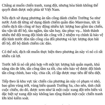
Chẳng ai muốn chiến tranh, xung đột, nhưng hòa bình không thể
quyết đinh được một phía từ Việt Nam.
Nếu địch sử dụng phương án tấn công đánh chiếm Trường Sa như
nước Anh đã từng sử dụng đánh chiếm quần đảo Manvinas, tức là
chiến dịch tấn công sẽ huy động nhiều lực lượng bao gồm tàu chiến,
tàu vận tải đổ bộ, tàu ngầm, tàu sân bay, tàu phục vụ... hình thành
nhiều thê đội trong đội hình tấn công với 2 nhiệm vụ chính là bảo vệ
đội hình trước đòn tấn công của đối phương và lực lượng dọn bãi
đổ bộ, đổ bộ đánh chiếm các đảo.
Có thể nói, địch rất muốn thực hiện theo phương án này vì nó có rất
nhiều cái lợi.
Trước hết là nó rất phù hợp với một lực lượng hải quân mạnh, khả
năng răn đe lớn, tấn công tầm xa tốt, cho nên bảo vệ được đội hình
tấn công chính, bao vây, chia cắt, cô lập được mục tiêu để tiêu diệt.
Tiếp theo là khu vực tác chiến của phương án này có phạm vi nhỏ,
bao gồm vùng trời, vùng biển quanh Trường Sa, cho nên, tính chất
cuộc chiến, do đó, được xem như là một cuộc xung đột trên biển và
đặc biệt sự xung đột này không lan rộng thành một cuộc chiến tranh
lớn khó kiểm soát.