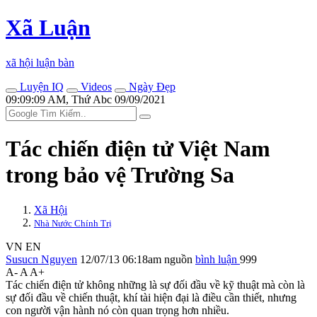
Xã Luận
xã hội luận bàn
Luyện IQ
Videos
Ngày Đẹp
09:09:09 AM, Thứ Abc 09/09/2021
Tác chiến điện tử Việt Nam
trong bảo vệ Trường Sa
Xã Hội
Nhà Nước Chính Trị
VN
EN
Susucn Nguyen
12/07/13 06:18am
nguồn
bình luận
999
A-
A
A+
Tác chiến điện tử không những là sự đối đầu về kỹ thuật mà còn là
sự đối đầu về chiến thuật, khí tài hiện đại là điều cần thiết, nhưng
con người vận hành nó còn quan trọng hơn nhiều.