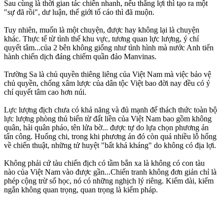
Sau cùng là thời gian tác chiến nhanh, nếu thắng lợi thì tạo ra một
"sự đã rồi", dư luận, thế giới tố cáo thì đã muộn.
Tuy nhiên, muốn là một chuyện, được hay không lại là chuyện
khác. Thực tế từ tình thế khu vực, tương quan lực lượng, ý chí
quyết tâm...của 2 bên không giống như tình hình mà nước Anh tiến
hành chiến dịch đáng chiếm quần đảo Manvinas.
Trường Sa là chủ quyền thiêng liêng của Việt Nam mà việc bảo vệ
chủ quyền, chống xâ‌m lượ‌c của dân tộc Việt bao đời nay đều có ý
chí quyết tâm cao hơn núi.
Lực lượng địch chưa có khả năng và đủ mạnh để thách thức toàn bộ
lực lượng phòng thủ biển từ đất liền của Việt Nam bao gồm không
quân, hải quân pháo, tên lửa bờ... được tự do lựa chọn phương án
tấn công. Huống chi, trong khi phương án đó còn quá nhiều lỗ hổng
về chiến thuật, những tử huyệt "bất khả kháng" do không có địa lợi.
Không phải cứ tàu chiến địch có tầm bắn xa là không có con tàu
nào của Việt Nam vào được gần...Chiến tranh không đơn giản chỉ là
phép cộng trừ số học, nó có những nghịch lý riêng. Kiếm dài, kiếm
ngắn không quan trọng, quan trọng là kiếm pháp.