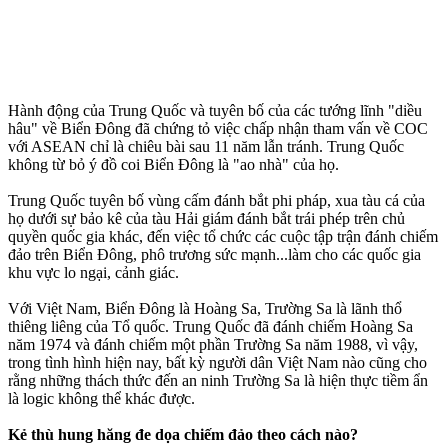
Hành động của Trung Quốc và tuyên bố của các tướng lĩnh "diều
hâu" về Biển Đông đã chứng tỏ việc chấp nhận tham vấn về COC
với ASEAN chỉ là chiêu bài sau 11 năm lẫn tránh. Trung Quốc
không từ bỏ ý đồ coi Biển Đông là "ao nhà" của họ.
Trung Quốc tuyên bố vùng cấm đánh bắt phi pháp, xua tàu cá của
họ dưới sự bảo kê của tàu Hải giám đánh bắt trái phép trên chủ
quyền quốc gia khác, đến việc tổ chức các cuộc tập trận đánh chiếm
đảo trên Biển Đông, phô trương sức mạnh...làm cho các quốc gia
khu vực lo ngại, cảnh giác.
Với Việt Nam, Biển Đông là Hoàng Sa, Trường Sa là lãnh thổ
thiêng liêng của Tổ quốc. Trung Quốc đã đánh chiếm Hoàng Sa
năm 1974 và đánh chiếm một phần Trường Sa năm 1988, vì vậy,
trong tình hình hiện nay, bất kỳ người dân Việt Nam nào cũng cho
rằng những thách thức đến an ninh Trường Sa là hiện thực tiềm ẩn
là logic không thể khác được.
Kẻ thù hung hăng đe dọa chiếm đảo theo cách nào?