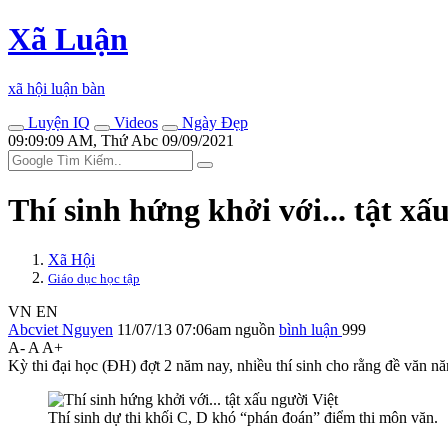
Xã Luận
xã hội luận bàn
Luyện IQ
Videos
Ngày Đẹp
09:09:09 AM, Thứ Abc 09/09/2021
Thí sinh hứng khởi với... tật xấ
Xã Hội
Giáo dục học tập
VN
EN
Abcviet Nguyen
11/07/13 07:06am
nguồn
bình luận
999
A-
A
A+
Kỳ thi đại học (ĐH) đợt 2 năm nay, nhiều thí sinh cho rằng đề văn nă
Thí sinh dự thi khối C, D khó “phán đoán” điểm thi môn văn.