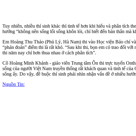
Tuy nhiên, nhiều thí sinh khác thì tinh tế hơn khi hiểu và phân tích 
hướng “không nên sống lối sống khôn lỏi, chỉ biết đến bản thân mà 
Em Hoàng Thu Thảo (Phủ Lý, Hà Nam) thi vào Học viện Báo chí và Tuyê
“phán đoán” điểm thi là rất khó. “Sau khi thi, bọn em có trao đổi với 
thi năm nay chỉ hơn thua nhau ở cách phân tích”.
Cô Hoàng Minh Khánh - giáo viên Trung tâm Ôn thi trực tuyến Onthi.
sống của người Việt Nam truyền thống rất khách quan và tinh tế của 
sống ấy. Do vậy, đề buộc thí sinh phải nhìn nhận vấn đề ở nhiều hướ
Nguồn Tin: