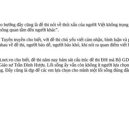
theo hướng đây cũng là đề thi nói về thói xấu của người Việt không trọn
không quan tâm đến người khác”.
n truyền cho biết, với đề thi chủ yếu viết cảm nhận, bình luận và ph
nhau về đề thi, người bảo dễ, người bảo khó, khi nói ra quan điểm viết b
net.vn cho biết, đề thi năm nay bám sát cấu trúc đề thi ĐH mà Bộ GD
Giáo sư Trần Đình Hượu. Lối sống ấy vẫn còn không ít người lựa chọn. V
ng. Đây cũng là dịp để các em lựa chọn cho mình một lối sống đúng đắn