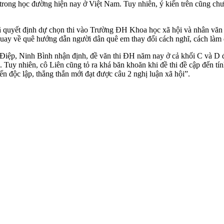
i trong học đường hiện nay ở Việt Nam. Tuy nhiên, ý kiến trên cũng ch
 quyết định dự chọn thi vào Trường ĐH Khoa học xã hội và nhân văn 
quay về quê hướng dẫn người dân quê em thay đổi cách nghĩ, cách là
 Ninh Bình nhận định, đề văn thi ĐH năm nay ở cả khối C và D đều rất 
n. Tuy nhiên, cô Liên cũng tỏ ra khá băn khoăn khi đề thi đề cập đến t
n độc lập, thẳng thắn mới đạt được câu 2 nghị luận xã hội”.