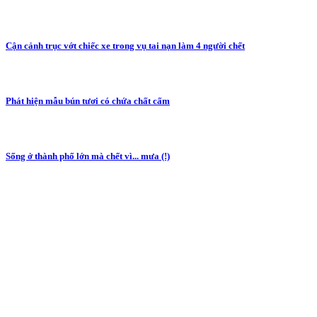
Cận cảnh trục vớt chiếc xe trong vụ tai nạn làm 4 người chết
Phát hiện mẫu bún tươi có chứa chất cấm
Sống ở thành phố lớn mà chết vì... mưa (!)