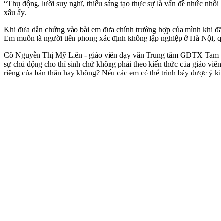
“Thụ động, lười suy nghĩ, thiếu sáng tạo thực sự là vấn đề nhức nhố
xấu ấy.
Khi đưa dẫn chứng vào bài em đưa chính trường hợp của mình khi đã
Em muốn là người tiên phong xác định không lập nghiệp ở Hà Nội, 
Cô Nguyễn Thị Mỹ Liên - giáo viên dạy văn Trung tâm GDTX Tam Điệp,
sự chủ động cho thí sinh chứ không phải theo kiến thức của giáo viê
riêng của bản thân hay không? Nếu các em có thể trình bày được ý kiế