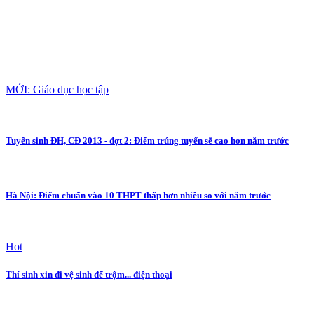
MỚI: Giáo dục học tập
Tuyển sinh ĐH, CĐ 2013 - đợt 2: Điểm trúng tuyển sẽ cao hơn năm trước
Hà Nội: Điểm chuẩn vào 10 THPT thấp hơn nhiều so với năm trước
Hot
Thí sinh xin đi vệ sinh để trộm... điện thoại