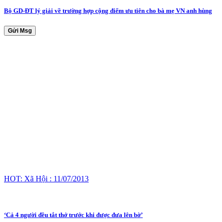
Bộ GD-ĐT lý giải về trường hợp cộng điểm ưu tiên cho bà mẹ VN anh hùng
Gửi Msg
HOT: Xã Hội : 11/07/2013
‘Cả 4 người đều tắt thở trước khi được đưa lên bờ’