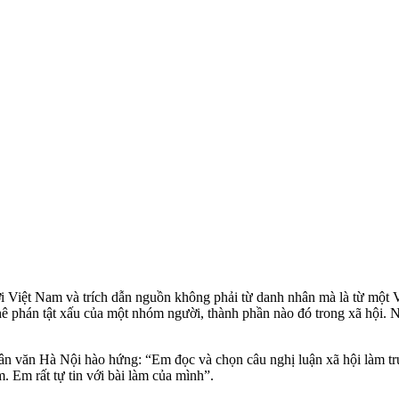
i Việt Nam và trích dẫn nguồn không phải từ danh nhân mà là từ một Việ
ê phán tật xấu của một nhóm người, thành phần nào đó trong xã hội. Nh
n văn Hà Nội hào hứng: “Em đọc và chọn câu nghị luận xã hội làm trướ
. Em rất tự tin với bài làm của mình”.