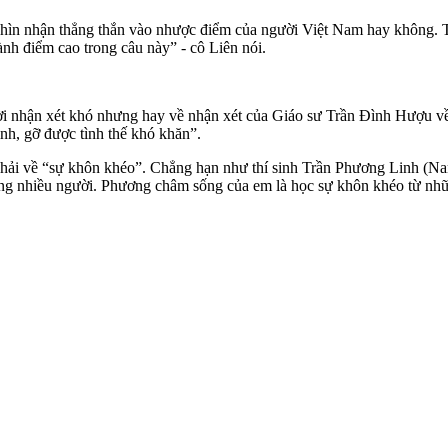
ìn nhận thẳng thắn vào nhược điểm của người Việt Nam hay không. Tôi
ành điểm cao trong câu này” - cô Liên nói.
 nhận xét khó nhưng hay về nhận xét của Giáo sư Trần Đình Hượu về l
ình, gỡ được tình thế khó khăn”.
đại hải về “sự khôn khéo”. Chẳng hạn như thí sinh Trần Phương Linh (N
òng nhiều người. Phương châm sống của em là học sự khôn khéo từ nhữn