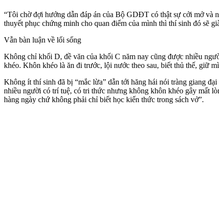
“Tôi chờ đợi hướng dẫn đáp án của Bộ GDĐT có thật sự cởi mở và nh
thuyết phục chứng minh cho quan điểm của mình thì thí sinh đó sẽ gi
Vẫn bàn luận về lối sống
Không chỉ khối D, đề văn của khối C năm nay cũng được nhiều người
khéo. Khôn khéo là ăn đi trước, lội nước theo sau, biết thủ thế, giữ m
Không ít thí sinh đã bị “mắc lừa” dẫn tới hăng hái nói tràng giang 
nhiều người có trí tuệ, có tri thức nhưng không khôn khéo gây mất l
hàng ngày chứ không phải chỉ biết học kiến thức trong sách vở”.