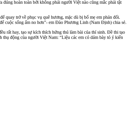
ưa đúng hoàn toàn bởi không phải người Việt nào cũng mắc phải tật
để quay trở về phục vụ quê hương, mặc dù bị bố mẹ em phản đối.
m để cuộc sống ấm no hơn”- em Đào Phương Linh (Nam Định) chia sẻ.
hay, tạo sự kíc‌h thí‌ch hứng thú làm bài của thí sinh. Đề thi tạo
ính thụ động của người Việt Nam: “Liệu các em có dám bày tỏ ý kiến