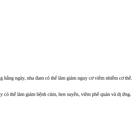
 hằng ngày, nha đam có thể làm giảm nguy cơ viêm nhiễm c‌ơ th‌ể.
y có thể làm giảm bệnh cúm, hen suyễn, viêm phế quản và dị ứng.