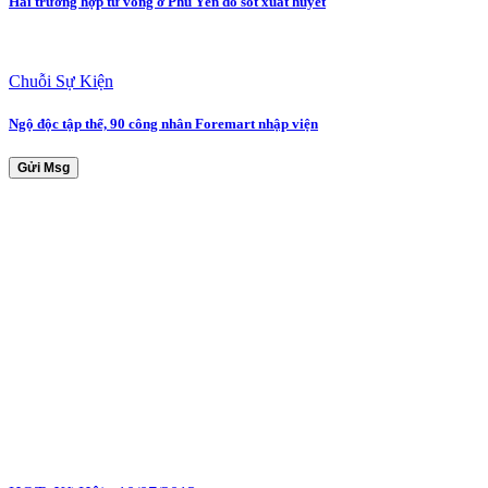
Hai trường hợp tử vong ở Phú Yên do sốt xuất huyết
Chuỗi Sự Kiện
Ngộ độc tập thể, 90 công nhân Foremart nhập viện
Gửi Msg