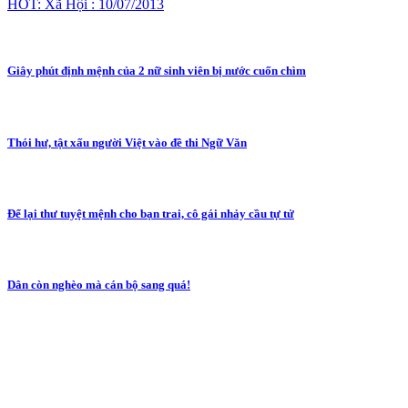
HOT: Xã Hội : 10/07/2013
Giây phút định mệnh của 2 nữ sinh viên bị nước cuốn chìm
Thói hư, tật xấu người Việt vào đề thi Ngữ Văn
Để lại thư tuyệt mệnh cho bạn trai, cô gái nhảy cầu tự tử
Dân còn nghèo mà cán bộ sang quá!