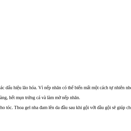
ác dấu hiệu lão hóa. Vì nếp nhăn có thể biến mất một cách tự nhiên n
màng, hết mụn trứng cá và làm mờ nếp nhăn.
ho tóc. Thoa gel nha đam lên da đầu sau khi gội với dầu gội sẽ giúp 