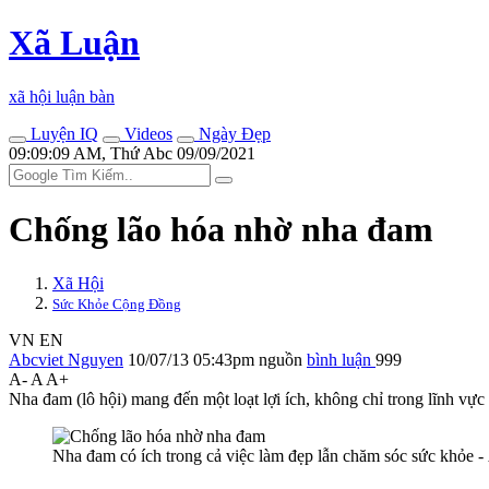
Xã Luận
xã hội luận bàn
Luyện IQ
Videos
Ngày Đẹp
09:09:09 AM, Thứ Abc 09/09/2021
Chống lão hóa nhờ nha đam
Xã Hội
Sức Khỏe Cộng Đồng
VN
EN
Abcviet Nguyen
10/07/13 05:43pm
nguồn
bình luận
999
A-
A
A+
Nha đam (lô hội) mang đến một loạt lợi ích, không chỉ trong lĩnh vự
Nha đam có ích trong cả việc làm đẹp lẫn chăm sóc sức khỏe -