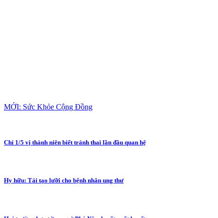
MỚI: Sức Khỏe Cộng Đồng
Chỉ 1/5 vị thành niên biết tránh thai lần đầu quan hệ
Hy hữu: Tái tạo lưỡi cho bệnh nhân ung thư