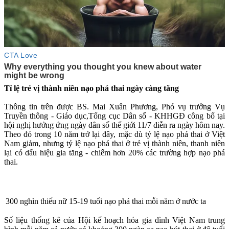
Tỉ lệ trẻ v‌ị thà‌nh niê‌n nạo phá thai ngày càng tăng
Thông tin trên được BS. Mai Xuân Phương, Phó vụ trưởng Vụ
Truyền thông - Giáo dục,Tổng cục Dân số - KHHGĐ công bố tại
hội nghị hưởng ứng ngày dân số thế giới 11/7 diễn ra ngày hôm nay.
Theo đó trong 10 năm trở lại đây, mặc dù tỷ lệ nạo phá thai ở Việt
Nam giảm, nhưng tỷ lệ nạo phá thai ở trẻ vị thành niên, thanh niên
lại có dấu hiệu gia tăng - chiếm hơn 20% các trường hợp nạo phá
thai.
300 nghìn thiếu nữ 15-19 tuổi nạo phá thai mỗi năm ở nước ta
Số liệu thống kê của Hội kế hoạch hóa gia đình Việt Nam trung