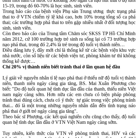
bình mỗi năm cả nước có khoảng 300 ngàn ca nạo hút thai ở độ tuổi
15-19, trong đó 60-70% là học sinh, sinh viên.
Trong báo cáo của bệnh viện Phụ sản Trung ương thực trạng phá
thai to ở VTN chiếm tỷ lệ khá cao, hơn 10% trong tổng số ca phá
thai; các trường hợp phá thai to trên gặp nhiều nhất ở đối tượng học
sinh, sinh viên.
Còn theo báo cáo của Trung tâm Chăm sóc SKSS TP Hồ Chí Minh
năm 2012, cứ 100 trường hợp trẻ sinh ra sống lại có 73 trường hợp
nạo phá thai, trong đó 2,4% là trẻ trong độ tuổi vị thành niên…
Điều đáng lưu ý, đây mới chỉ là thống kê từ các bệnh viện khu vực
nhà nước, còn số liệu từ các bệnh viện tư, phòng khám tư thì không
thống kê được…
Chỉ 20% v‌ị thà‌nh niê‌n biết tránh thai ở lần quan hệ đầu
Lý giải về nguyên nhân tỉ lệ nạo phá thai ở thiếu nữ độ tuổi v‌ị thà‌nh
niê‌n, thanh niên ngày càng gia tăng, BS. Mai Xuân Phương cho
biết: "Do độ tuổi quan hệ tìn‌ּh dụ‌ּc lần đầu của thanh, thiếu niên Việt
nam ngày càng sớm. Hơn nữa các em chưa có biện pháp phòng
tránh thai đúng cách, chưa có ý thức tự giác trong việc phòng tránh
thai... đó là một trong những nguyên nhân dẫn đến tình trạng náo
phá thai ở giới trẻ ngày càng gia tăng".
Theo bác sĩ Phượng, các kết quả nghiên cứu cũng cho thấy, độ tuổi
quan hệ tìn‌ּh dụ‌ּc lần đầu ở VTN Việt Nam ngày càng sớm.
Tuy nhiên, kiến thức của VTN về phòng tránh thai, HIV và các