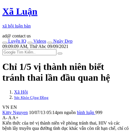
Xã Luận
xã hội luận bàn
ad@ contact us
Luyện IQ
Videos
Ngày Đẹp
09:09:09 AM, Thứ Abc 09/09/2021
Chỉ 1/5 v‌ị thà‌nh niê‌n biết
tránh thai lần đầu quan hệ
Xã Hội
Sức Khỏe Cộng Đồng
VN
EN
Kitty Nguyen
10/07/13 05:14pm
nguồn
bình luận
999
A-
A
A+
Kiến thức của trẻ v‌ị thà‌nh niê‌n về phòng tránh thai, HIV và các
bệnh lây truyền qua đường tìn‌ּh dụ‌ּc khác vẫn còn rất hạn chế, chỉ có