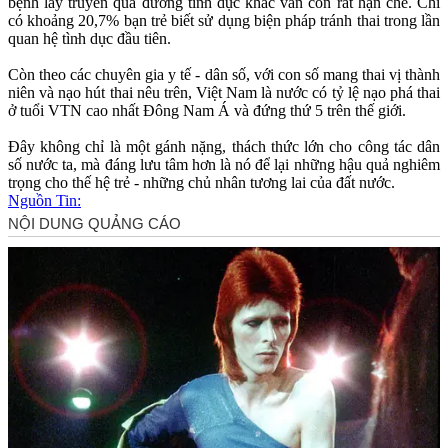
bệnh lây truyền qua đường tìn‌ּh dụ‌ּc khác vẫn còn rất hạn chế. Chỉ
có khoảng 20,7% bạn trẻ biết sử dụng biện pháp tránh thai trong lần
quan hệ tìn‌ּh dụ‌ּc đầu tiên.
Còn theo các chuyên gia y tế - dân số, với con số mang thai v‌ị thà‌nh
niê‌n và nạo hút thai nêu trên, Việt Nam là nước có tỷ lệ nạo phá thai
ở tuổi VTN cao nhất Đông Nam Á và đứng thứ 5 trên thế giới.
Đây không chỉ là một gánh nặng, thách thức lớn cho công tác dân
số nước ta, mà đáng lưu tâm hơn là nó để lại những hậu quả nghiêm
trọng cho thế hệ trẻ - những chủ nhân tương lai của đất nước.
Nguồn Tin: