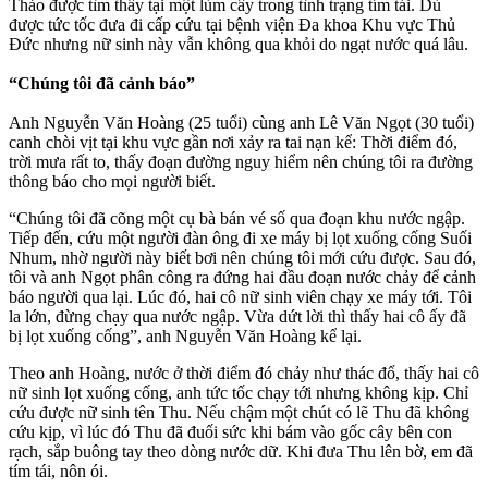
Thảo được tìm thấy tại một lùm cây trong tình trạng tím tái. Dù
được tức tốc đưa đi cấp cứu tại bệnh viện Đa khoa Khu vực Thủ
Đức nhưng nữ sinh này vẫn không qua khỏi do ngạt nước quá lâu.
“Chúng tôi đã cảnh báo”
Anh Nguyễn Văn Hoàng (25 tuổi) cùng anh Lê Văn Ngọt (30 tuổi)
canh chòi vịt tại khu vực gần nơi xảy ra tai nạn kể: Thời điểm đó,
trời mưa rất to, thấy đoạn đường nguy hiểm nên chúng tôi ra đường
thông báo cho mọi người biết.
“Chúng tôi đã cõng một cụ bà bán vé số qua đoạn khu nước ngập.
Tiếp đến, cứu một người đàn ông đi xe máy bị lọt xuống cống Suối
Nhum, nhờ người này biết bơi nên chúng tôi mới cứu được. Sau đó,
tôi và anh Ngọt phân công ra đứng hai đầu đoạn nước chảy để cảnh
báo người qua lại. Lúc đó, hai cô nữ sinh viên chạy xe máy tới. Tôi
la lớn, đừng chạy qua nước ngập. Vừa dứt lời thì thấy hai cô ấy đã
bị lọt xuống cống”, anh Nguyễn Văn Hoàng kể lại.
Theo anh Hoàng, nước ở thời điểm đó chảy như thác đổ, thấy hai cô
nữ sinh lọt xuống cống, anh tức tốc chạy tới nhưng không kịp. Chỉ
cứu được nữ sinh tên Thu. Nếu chậm một chút có lẽ Thu đã không
cứu kịp, vì lúc đó Thu đã đuối sức khi bám vào gốc cây bên con
rạch, sắp buông tay theo dòng nước dữ. Khi đưa Thu lên bờ, em đã
tím tái, nôn ói.