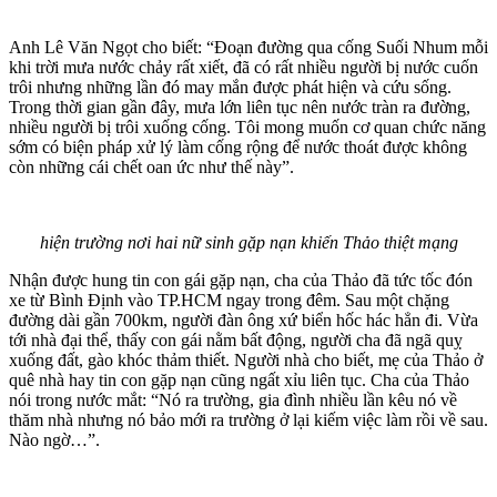
Anh Lê Văn Ngọt cho biết: “Đoạn đường qua cống Suối Nhum mỗi
khi trời mưa nước chảy rất xiết, đã có rất nhiều người bị nước cuốn
trôi nhưng những lần đó may mắn được phát hiện và cứu sống.
Trong thời gian gần đây, mưa lớn liên tục nên nước tràn ra đường,
nhiều người bị trôi xuống cống. Tôi mong muốn cơ quan chức năng
sớm có biện pháp xử lý làm cống rộng để nước thoát được không
còn những cái chết oan ức như thế này”.
hiện trường nơi hai nữ sinh gặp nạn khiến Thảo thiệt mạng
Nhận được hung tin con gái gặp nạn, cha của Thảo đã tức tốc đón
xe từ Bình Định vào TP.HCM ngay trong đêm. Sau một chặng
đường dài gần 700km, người đàn ông xứ biển hốc hác hẳn đi. Vừa
tới nhà đại thể, thấy con gái nằm bất động, người cha đã ngã quỵ
xuống đất, gào khóc thảm thiết. Người nhà cho biết, mẹ của Thảo ở
quê nhà hay tin con gặp nạn cũng ngất xỉu liên tục. Cha của Thảo
nói trong nước mắt: “Nó ra trường, gia đình nhiều lần kêu nó về
thăm nhà nhưng nó bảo mới ra trường ở lại kiếm việc làm rồi về sau.
Nào ngờ…”.