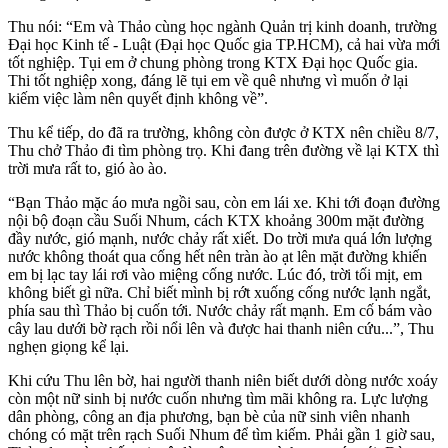
Thu nói: “Em và Thảo cùng học ngành Quản trị kinh doanh, trường
Đại học Kinh tế - Luật (Đại học Quốc gia TP.HCM), cả hai vừa mới
tốt nghiệp. Tụi em ở chung phòng trong KTX Đại học Quốc gia.
Thi tốt nghiệp xong, đáng lẽ tụi em về quê nhưng vì muốn ở lại
kiếm việc làm nên quyết định không về”.
Thu kể tiếp, do đã ra trường, không còn được ở KTX nên chiều 8/7,
Thu chở Thảo đi tìm phòng trọ. Khi đang trên đường về lại KTX thì
trời mưa rất to, gió ào ào.
“Bạn Thảo mặc áo mưa ngồi sau, còn em lái xe. Khi tới đoạn đường
nội bộ đoạn cầu Suối Nhum, cách KTX khoảng 300m mặt đường
đầy nước, gió mạnh, nước chảy rất xiết. Do trời mưa quá lớn lượng
nước không thoát qua cống hết nên tràn ào ạt lên mặt đường khiến
em bị lạc tay lái rơi vào miệng cống nước. Lúc đó, trời tối mịt, em
không biết gì nữa. Chỉ biết mình bị rớt xuống cống nước lạnh ngắt,
phía sau thì Thảo bị cuốn tới. Nước chảy rất mạnh. Em cố bám vào
cây lau dưới bờ rạch rồi nổi lên và được hai thanh niên cứu...”, Thu
nghẹn giọng kể lại.
Khi cứu Thu lên bờ, hai người thanh niên biết dưới dòng nước xoáy
còn một nữ sinh bị nước cuốn nhưng tìm mãi không ra. Lực lượng
dân phòng, công an địa phương, bạn bè của nữ sinh viên nhanh
chóng có mặt trên rạch Suối Nhum để tìm kiếm. Phải gần 1 giờ sau,