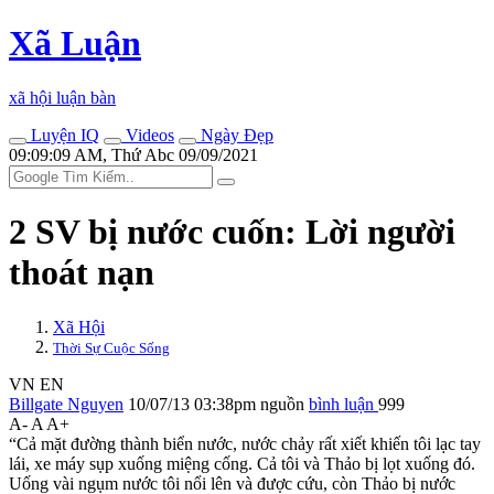
Xã Luận
xã hội luận bàn
Luyện IQ
Videos
Ngày Đẹp
09:09:09 AM, Thứ Abc 09/09/2021
2 SV bị nước cuốn: Lời người
thoát nạn
Xã Hội
Thời Sự Cuộc Sống
VN
EN
Billgate Nguyen
10/07/13 03:38pm
nguồn
bình luận
999
A-
A
A+
“Cả mặt đường thành biển nước, nước chảy rất xiết khiến tôi lạc tay
lái, xe máy sụp xuống miệng cống. Cả tôi và Thảo bị lọt xuống đó.
Uống vài ngụm nước tôi nổi lên và được cứu, còn Thảo bị nước