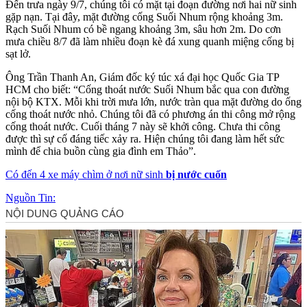
Đến trưa ngày 9/7, chúng tôi có mặt tại đoạn đường nơi hai nữ sinh
gặp nạn. Tại đây, mặt đường cống Suối Nhum rộng khoảng 3m.
Rạch Suối Nhum có bề ngang khoảng 3m, sâu hơn 2m. Do cơn
mưa chiều 8/7 đã làm nhiều đoạn kè đá xung quanh miệng cống bị
sạt lở.
Ông Trần Thanh An, Giám đốc ký túc xá đại học Quốc Gia TP
HCM cho biết: “Cống thoát nước Suối Nhum bắc qua con đường
nội bộ KTX. Mỗi khi trời mưa lớn, nước tràn qua mặt đường do ống
cống thoát nước nhỏ. Chúng tôi đã có phương án thi công mở rộng
cống thoát nước. Cuối tháng 7 này sẽ khởi công. Chưa thi công
được thì sự cố đáng tiếc xảy ra. Hiện chúng tôi đang làm hết sức
mình để chia buồn cùng gia đình em Thảo”.
Có đến 4 xe máy chìm ở nơi nữ sinh
bị nước cuốn
Nguồn Tin: