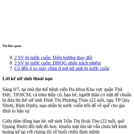
Tin liên quan
2 SV bị nước cuốn: Hiện trường thay đổi
2 SV bị nước cuốn: ĐHQG nhận trách nhiệm
Có đến 4 xe máy chìm ở nơi nữ sinh bị nước cuốn
Lời kể nữ sinh thoát nạn
Sáng 9/7, tại nhà đại thể bệnh viện Đa khoa Khu vực quận Thủ
Đức, TP.HCM, cả trăm thầy cô, bạn bè, người thân có mặt để chuẩn
bị đưa thi thể nữ sinh Đinh Thị Phương Thảo (22 tuổi, ngụ TP Quy
Nhơn, Bình Định), nạn nhân bị nước cuốn trôi để về quê cho gia
đình lo hậu sự.
Giữa đám đông bạn bè, nữ sinh Trần Thị Hoài Thu (22 tuổi, quê
Quảng Bình) đôi mắt đỏ hoe, khuôn mặt tím tái vẫn chưa hết kinh
hoàng kể lại với chúng tôi về buổi chiều định mệnh.