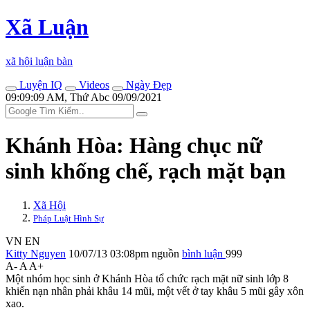
Xã Luận
xã hội luận bàn
Luyện IQ
Videos
Ngày Đẹp
09:09:09 AM, Thứ Abc 09/09/2021
Khánh Hòa: Hàng chục nữ
sinh khống chế, rạch mặt bạn
Xã Hội
Pháp Luật Hình Sự
VN
EN
Kitty Nguyen
10/07/13 03:08pm
nguồn
bình luận
999
A-
A
A+
Một nhóm học sinh ở Khánh Hòa tổ chức rạch mặt nữ sinh lớp 8
khiến nạn nhân phải khâu 14 mũi, một vết ở tay khâu 5 mũi gây xôn
xao.