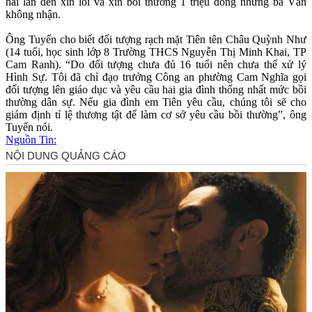
hai lần đến xin lỗi và xin bồi thường 1 triệu đồng nhưng bà Vân
không nhận.
Ông Tuyến cho biết đối tượng rạch mặt Tiên tên Châu Quỳnh Như
(14 tuổi, học sinh lớp 8 Trường THCS Nguyễn Thị Minh Khai, TP
Cam Ranh). “Do đối tượng chưa đủ 16 tuổi nên chưa thể xử lý
Hình Sự. Tôi đã chỉ đạo trưởng Công an phường Cam Nghĩa gọi
đối tượng lên giáo dục và yêu cầu hai gia đình thống nhất mức bồi
thường dân sự. Nếu gia đình em Tiên yêu cầu, chúng tôi sẽ cho
giám định tỉ lệ thương tật để làm cơ sở yêu cầu bồi thường”, ông
Tuyến nói.
Nguồn Tin: