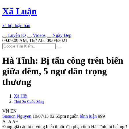
Xã Luận
xã hội luận bàn
Luyện IQ
Videos
Ngày Đẹp
09:09:09 AM, Thứ Abc 09/09/2021
Hà Tĩnh: Bị tấn công trên biển
giữa đêm, 5 ngư dân trọng
thương
Xã Hội
Thời Sự Cuộc Sống
VN
EN
Susucn Nguyen
10/07/13 02:55pm
nguồn
bình luận
999
A-
A
A+
Đang giã cào trên vùng biển thu‌ộc đị‌a phận tỉnh Hà Tĩnh thì bất ngờ