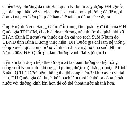
Chiều 9/7, phường đã mời Ban quản lý dự án xây dựng ĐH Quốc
gia để họp khẩn về vụ việc trên. Tại cuộc họp, phường đã đề nghị
đơn vị này có biện pháp để hạn chế tai nạn đáng tiếc xảy ra.
Ông Huỳnh Ngọc Sang, Giám đốc trung tâm quản lý đô thị của ĐH
Quốc gia TP.HCM, cho biết đoạn đường trên thu‌ộc đị‌a phận thị xã
Dĩ An (Bình Dương) và thuộc dự án cải tạo rạch Suối Nhum do
UBND tỉnh Bình Dương thực hiện. ĐH Quốc gia chỉ làm hệ thống
cống xuyên qua con đường vành đai 3 bắc ngang qua suối Nhum.
Năm 2008, ĐH Quốc gia làm đường vành đai 3 (đoạn 1).
Đến khi làm đoạn tiếp theo (đoạn 2) là đoạn đường có hệ thống
cống suối Nhum, do không giải phóng được mặt bằng (thuộc P.Linh
Xuân, Q.Thủ Đức) nên không thể thi công. Trước khi xảy ra vụ tai
nạn, ĐH Quốc gia đã duyệt kế hoạch làm mới hệ thống cống thoát
nước với đường kính lớn hơn để có thể thoát nước nhanh hơn.