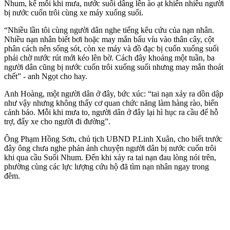
Nhum, kể mỗi khi mưa, nước suối dâng lên ào ạt khiến nhiều người
bị nước cuốn trôi cùng xe máy xuống suối.
“Nhiều lần tôi cùng người dân nghe tiếng kêu cứu của nạn nhân.
Nhiều nạn nhân biết bơi hoặc may mắn bấu víu vào thân cây, cột
phân cách nên sống sót, còn xe máy và đồ đạc bị cuốn xuống suối
phải chờ nước rút mới kéo lên bờ. Cách đây khoảng một tuần, ba
người dân cũng bị nước cuốn trôi xuống suối nhưng may mắn thoát
chết” - anh Ngọt cho hay.
Anh Hoàng, một người dân ở đây, bức xúc: “tai nạn xảy ra dồn dập
như vậy nhưng không thấy cơ quan chức năng làm hàng rào, biển
cảnh báo. Mỗi khi mưa to, người dân ở đây lại hì hục ra cầu để hỗ
trợ, đẩy xe cho người đi đường”.
Ông Phạm Hồng Sơn, chủ tịch UBND P.Linh Xuân, cho biết trước
đây ông chưa nghe phản ảnh chuyện người dân bị nước cuốn trôi
khi qua cầu Suối Nhum. Đến khi xảy ra tai nạn đau lòng nói trên,
phường cùng các lực lượng cứu hộ đã tìm nạn nhân ngay trong
đêm.