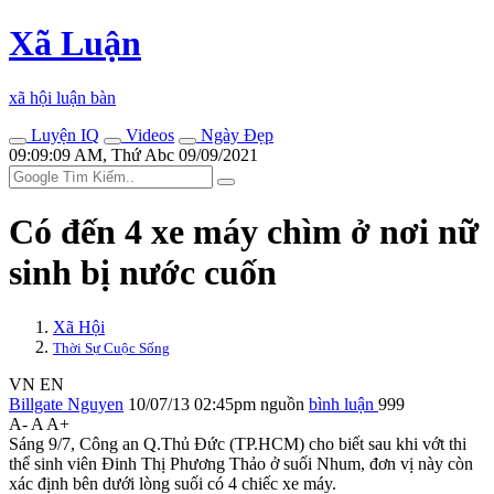
Xã Luận
xã hội luận bàn
Luyện IQ
Videos
Ngày Đẹp
09:09:09 AM, Thứ Abc 09/09/2021
Có đến 4 xe máy chìm ở nơi nữ
sinh bị nước cuốn
Xã Hội
Thời Sự Cuộc Sống
VN
EN
Billgate Nguyen
10/07/13 02:45pm
nguồn
bình luận
999
A-
A
A+
Sáng 9/7, Công an Q.Thủ Đức (TP.HCM) cho biết sau khi vớt th‌i
th‌ể sinh viên Đinh Thị Phương Thảo ở suối Nhum, đơn vị này còn
xác định bên dưới lòng suối có 4 chiếc xe máy.