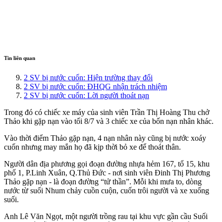
Tin liên quan
2 SV bị nước cuốn: Hiện trường thay đổi
2 SV bị nước cuốn: ĐHQG nhận trách nhiệm
2 SV bị nước cuốn: Lời người thoát nạn
Trong đó có chiếc xe máy của sinh viên Trần Thị Hoàng Thu chở
Thảo khi gặp nạn vào tối 8/7 và 3 chiếc xe của bốn nạn nhân khác.
Vào thời điểm Thảo gặp nạn, 4 nạn nhân này cũng bị nước xoáy
cuốn nhưng may mắn họ đã kịp thời bỏ xe để thoát thân.
Người dân địa phương gọi đoạn đường nhựa hẻm 167, tổ 15, khu
phố 1, P.Linh Xuân, Q.Thủ Đức - nơi sinh viên Đinh Thị Phương
Thảo gặp nạn - là đoạn đường “tử thần”. Mỗi khi mưa to, dòng
nước từ suối Nhum chảy cuồn cuộn, cuốn trôi người và xe xuống
suối.
Anh Lê Văn Ngọt, một người trồng rau tại khu vực gần cầu Suối