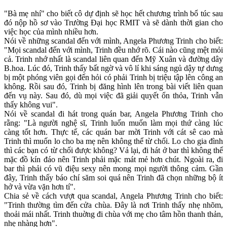
"Bà mẹ nhí" cho biết cô dự định sẽ học hết chương trình bổ túc sau
đó nộp hồ sơ vào Trường Đại học RMIT và sẽ dành thời gian cho
việc học của mình nhiều hơn.
Nói về những scandal đến với mình, Angela Phương Trinh cho biết:
"Mọi scandal đến với mình, Trinh đều nhớ rõ. Cái nào cũng mệt mỏi
cả. Trinh nhớ nhất là scandal liên quan đến Mỹ Xuân và đường dây
B.hoa. Lúc đó, Trinh thấy bất ngờ và vô lí khi sáng ngủ dậy tự dưng
bị một phóng viên gọi đến hỏi có phải Trinh bị triệu tập lên công an
không. Rồi sau đó, Trinh bị đăng hình lên trong bài viết liên quan
đến vụ này. Sau đó, dù mọi việc đã giải quyết ổn thỏa, Trinh vẫn
thấy không vui".
Nói về scandal đi hát trong quán bar, Angela Phương Trinh cho
rằng: "Là người nghệ sĩ, Trinh luốn muốn làm mọi thứ càng lúc
càng tốt hơn. Thực tế, các quán bar mời Trinh với cát sê cao mà
Trinh thì muốn lo cho ba mẹ nên không thể từ chối. Lo cho gia đình
thì các bạn có từ chối được không? Vả lại, đi hát ở bar thì không thể
mặc đồ kín đáo nên Trinh phải mặc mát mẻ hơn chút. Ngoài ra, đi
bar thì phải có vũ điệu se‌ּxy nên mong mọi người thông cảm. Gần
đây, Trinh thấy báo chí săm soi quá nên Trinh đã chọn những bộ ít
hở và vừa vặn hơn tí".
Chia sẻ về cách vượt qua scandal, Angela Phương Trinh cho biết:
"Trinh thường tìm đến cửa chùa. Đây là nơi Trinh thấy nhẹ nhõm,
thoải mái nhất. Trinh thuờng đi chùa với mẹ cho tâm hồn thanh thản,
nhẹ nhàng hơn".