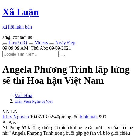
Xã Luận
xã hội luận bàn
ad@ contact us
Luyện IQ
Videos
Ngày Đẹp
09:09:09 AM, Thứ Abc 09/09/2021
Angela Phương Trinh lấp lửng
sẽ thi Hoa hậu Việt Nam
Văn Hóa
Diễn Viên Nghệ Sĩ Việt
VN
EN
Kitty Nguyen
10/07/13 02:40pm
nguồn
bình luận
999
A-
A
A+
Nhiều người không khỏi giật mình khi nghe câu nói này của “bà mẹ
nhí“ Angela Phương Trinh trong buổi gặp gỡ fan và báo giới chiều