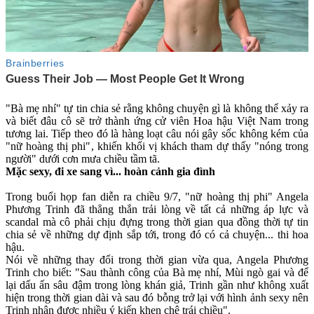
"Bà mẹ nhí" tự tin chia sẻ rằng không chuyện gì là không thể xảy ra
và biết đâu cô sẽ trở thành ứng cử viên Hoa hậu Việt Nam trong
tương lai. Tiếp theo đó là hàng loạt câu nói gây sốc không kém của
"nữ hoàng thị phi", khiến khối vị khách tham dự thấy "nóng trong
người" dưới cơn mưa chiều tầm tã.
Mặc se‌ּxy, đi xe sang vì... hoàn cảnh gia đình
Trong buổi họp fan diễn ra chiều 9/7, "nữ hoàng thị phi" Angela
Phương Trinh đã thẳng thắn trải lòng về tất cả những áp lực và
scandal mà cô phải chịu đựng trong thời gian qua đồng thời tự tin
chia sẻ về những dự định sắp tới, trong đó có cả chuyện... thi hoa
hậu.
Nói về những thay đổi trong thời gian vừa qua, Angela Phương
Trinh cho biết: "Sau thành công của Bà mẹ nhí, Mùi ngò gai và để
lại dấu ấn sâu đậm trong lòng khán giả, Trinh gần như không xuất
hiện trong thời gian dài và sau đó bỗng trở lại với hình ảnh se‌ּxy nên
Trinh nhận được nhiều ý kiến khen chê trái chiều".