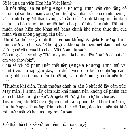
Sẽ là ứng cử viên Hoa hậu Việt Nam?
Dù nổi tiếng lẫn tai tiếng Angela Phương Trinh vẫn cho rằng cô
chưa thật sự thỏ‌a mã‌n với sự nổi tiếng và nhan sắc của mình hiện tại
vì "Trinh là người tham vọng và cầu tiến. Trinh không muốn dậm
chân tại chỗ mà muốn làm tốt hơn cho gia đình của mình. Tôi luôn
muốn cống hiến cho khán giả bằng chính khả năng thực thụ của
mình và sẽ không ngừng cầu tiến".
Khi được hỏi có ý định thi hoa hậu không, Angela Phương Trinh
mỉm cười và chia sẻ: "Không gì là không thể nên biết đâu Trinh sẽ
là ứng cử viên của Hoa hậu Việt Nam thì sao?".
Cô cũng chia sẻ rằng: "Rất may mắn là ba mẹ đều ủng hộ cả hai chị
em vào showbiz".
Chia sẻ về bộ phim Biết chết liền (Angela Phương Trinh thủ vai
chính) vừa ra rạp gần đây, nữ diễn viên cho biết có những cảnh
trong phim cô chưa diễn tả hết nội tâm như mong muốn nên khá
tiếc.
"Thường khi diễn, Trinh thường dành ra gần 5 phút để lấy cảm xúc.
May mắn là Trinh lấy cảm xúc khá nhanh nên không để phiền các
anh chị khác trong đoàn", Angela Phương Trinh tự tin chia sẻ.
Tuy nhiên, khi MC đề nghị cô dành ra 5 phúc để... khóc trước mặt
fan thì Angela Phương Trinh cho biết cô đang đeo lens nên rất khó
rơi nước mắt và hẹn mọi người lần sau.
Cô thật thà chia sẻ với fan hâm mộ mọi chuyện