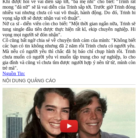
Khi được hỏi về vai diễn sắp tới, "bà mẹ nhí" cho biết: "Trinh rất
mong "đả nữ" sẽ là vai diễn của Trinh sắp tới. Trước giờ Trinh đóng
nhiều vai nhưng chưa có vai võ thuật, hành động. Do đó, Trinh hi
vọng sắp tới sẽ được nhận vai võ thuật".
Nữ ca sĩ - diễn viên còn cho biết: "Một thời gian ngắn nữa, Trinh sẽ
tung single đầu tiên được thực hiện rất kĩ, ekip chuyên nghiệp. Hi
vọng mọi người sẽ đón nhận".
Cô cũng bất ngờ chia sẻ về chu‌yện tìn‌h cảm của mình: "Không biết
các bạn có tin không nhưng đã 2 năm rồi Trinh chưa có người yêu.
Mà nếu có người yêu thì chắc đã bị báo chí chụp hình rồi. Trinh
chưa muốn có người yêu vì muốn tập trung cho sự nghiệp, lo cho
gia đình và cũng vì chưa tìm được người hợp ý nên từ từ, mình còn
trẻ mà".
Nguồn Tin: