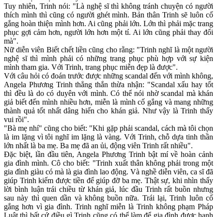
Tuy nhiên, Trinh nói: "Là nghệ sĩ thì không tránh chuyện có người
thích mình thì cũng có người ghét mình. Bản thân Trinh sẽ luôn cố
gắng hoàn thiện mình hơn. Ai cũng phải lớn. Lớn thì phải mặc trang
phục gợi cảm hơn, người lớn hơn một tí. Ai lớn cũng phải thay đổi
mà".
Nữ diễn viên Biết chết liền cũng cho rằng: "Trinh nghĩ là một người
nghệ sĩ thì mình phải có những trang phục phù hợp với sự kiện
mình tham gia. Với Trinh, trang phục miễn đẹp là được".
Với câu hỏi có đoán trước được những scandal đến với mình không,
Angela Phương Trinh thẳng thắn thừa nhận: "Scandal xấu hay tốt
thì đều là do có duyên với mình. Có thể nói nhờ scandal mà khán
giả biết đến mình nhiều hơn, miễn là mình cố gắng và mang những
thành quả tốt nhất dâng hiến cho khán giả. Như vậy là Trinh thấy
vui rồi".
"Bà mẹ nhí" cũng cho biết: "Khi gặp phải scandal, cách mà tôi chọn
là im lặng vì tôi nghĩ im lặng là vàng. Với Trinh, chỗ dựa tinh thần
lớn nhất là ba mẹ. Ba mẹ đã an ủi, động viên Trinh rất nhiều".
Đặc biệt, lần đầu tiên, Angela Phương Trinh bật mí về hoàn cảnh
gia đình mình. Cô cho biết: "Trinh xuất thân không phải trong một
gia đình giàu có mà là gia đình lao động. Và nghề diễn viên, ca sĩ đã
giúp Trinh kiếm được tiền để giúp đỡ ba mẹ. Thật sự, khi nhìn thấy
lời bình luận trái chiều từ khán giả, lúc đầu Trinh rất buồn nhưng
sau này thì quen dần và không buồn nữa. Trái lại, Trinh luôn cố
gắng hơn vì gia đình. Trinh nghĩ miễn là Trinh không phạm Pháp
Luật thì bất cứ điều gì Trinh cũng có thể làm để gia đình được hạnh