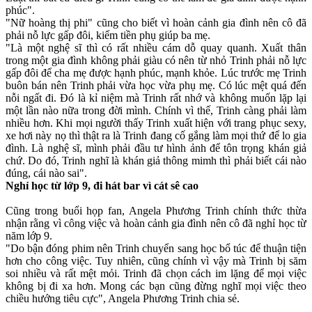
phúc".
"Nữ hoàng thị phi" cũng cho biết vì hoàn cảnh gia đình nên cô đã
phải nỗ lực gấp đôi, kiếm tiền phụ giúp ba mẹ.
"Là một nghệ sĩ thì có rất nhiều cám dỗ quay quanh. Xuất thân
trong một gia đình không phải giàu có nên từ nhỏ Trinh phải nỗ lực
gấp đôi để cha mẹ được hạnh phúc, mạnh khỏe. Lúc trước mẹ Trinh
buôn bán nên Trinh phải vừa học vừa phụ mẹ. Có lúc mệt quá đến
nỗi ngất đi. Đó là kỉ niệm mà Trinh rất nhớ và không muốn lặp lại
một lần nào nữa trong đời mình. Chính vì thế, Trinh càng phải làm
nhiều hơn. Khi mọi người thấy Trinh xuất hiện với trang phục se‌ּxy,
xe hơi này nọ thì thật ra là Trinh đang cố gắng làm mọi thứ để lo gia
đình. Là nghệ sĩ, mình phải đầu tư hình ảnh để tôn trọng khán giả
chứ. Do đó, Trinh nghĩ là khán giả thông mimh thì phải biết cái nào
đúng, cái nào sai".
Nghỉ học từ lớp 9, đi hát bar vì cát sê cao
Cũng trong buổi họp fan, Angela Phương Trinh chính thức thừa
nhận rằng vì công việc và hoàn cảnh gia đình nên cô đã nghỉ học từ
năm lớp 9.
"Do bận đóng phim nên Trinh chuyển sang học bổ túc để thuận tiện
hơn cho công việc. Tuy nhiên, cũng chính vì vậy mà Trinh bị săm
soi nhiều và rất mệt mỏi. Trinh đã chọn cách im lặng để mọi việc
không bị đi xa hơn. Mong các bạn cũng đừng nghĩ mọi việc theo
chiều hướng tiêu cực", Angela Phương Trinh chia sẻ.