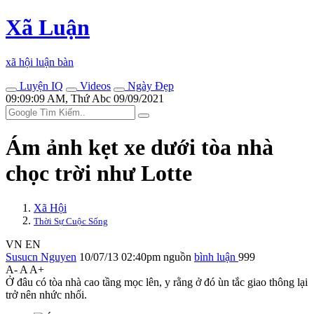
Xã Luận
xã hội luận bàn
Luyện IQ
Videos
Ngày Đẹp
09:09:09 AM, Thứ Abc 09/09/2021
Ám ảnh kẹt xe dưới tòa nhà
chọc trời như Lotte
Xã Hội
Thời Sự Cuộc Sống
VN
EN
Susucn Nguyen
10/07/13 02:40pm
nguồn
bình luận
999
A-
A
A+
Ở đâu có tòa nhà cao tầng mọc lên, y rằng ở đó ùn tắc giao thông lại
trở nên nhức nhối.