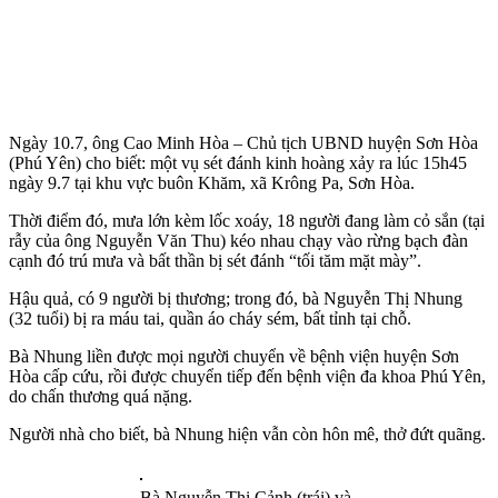
Ngày 10.7, ông Cao Minh Hòa – Chủ tịch UBND huyện Sơn Hòa
(Phú Yên) cho biết: một vụ sét đánh kinh hoàng xảy ra lúc 15h45
ngày 9.7 tại khu vực buôn Khăm, xã Krông Pa, Sơn Hòa.
Thời điểm đó, mưa lớn kèm lốc xoáy, 18 người đang làm cỏ sắn (tại
rẫy của ông Nguyễn Văn Thu) kéo nhau chạy vào rừng bạch đàn
cạnh đó trú mưa và bất thần bị sét đánh “tối tăm mặt mày”.
Hậu quả, có 9 người bị thương; trong đó, bà Nguyễn Thị Nhung
(32 tuổi) bị ra máu tai, quần áo cháy sém, bất tỉnh tại chỗ.
Bà Nhung liền được mọi người chuyển về bệnh viện huyện Sơn
Hòa cấp cứu, rồi được chuyển tiếp đến bệnh viện đa khoa Phú Yên,
do chấn thương quá nặng.
Người nhà cho biết, bà Nhung hiện vẫn còn hôn mê, thở đứt quãng.
Bà Nguyễn Thị Cảnh (trái) và