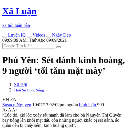
Xã Luận
xã hội luận bàn
Luyện IQ
Videos
Ngày Đẹp
09:09:09 AM, Thứ Abc 09/09/2021
Phú Yên: Sét đánh kinh hoàng,
9 người ‘tối tăm mặt mày’
Xã Hội
Thời Sự Cuộc Sống
VN
EN
Susucn Nguyen
10/07/13 02:02pm
nguồn
bình luận
999
A-
A
A+
“Lúc đó, gió lốc xoáy rất mạnh đã làm cho bà Nguyễn Thị Quyên
bay bổng lên khỏi mặt đất, còn những người khác bị sét đánh, áo
quần đều bị cháy sém, kinh hoàng quá!”.